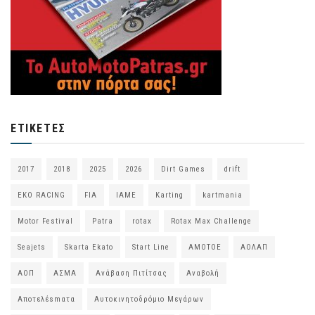
ΕΤΙΚΈΤΕΣ
2017
2018
2025
2026
Dirt Games
drift
EKO RACING
FIA
IAME
Karting
kartmania
Motor Festival
Patra
rotax
Rotax Max Challenge
Seajets
Skarta Ekato
Start Line
ΑΜΟΤΟΕ
ΑΟΛΑΠ
ΑΟΠ
ΑΣΜΑ
Ανάβαση Πιτίτσας
Αναβολή
Αποτελέsmατα
Αυτοκινητοδρόμιο Μεγάρων