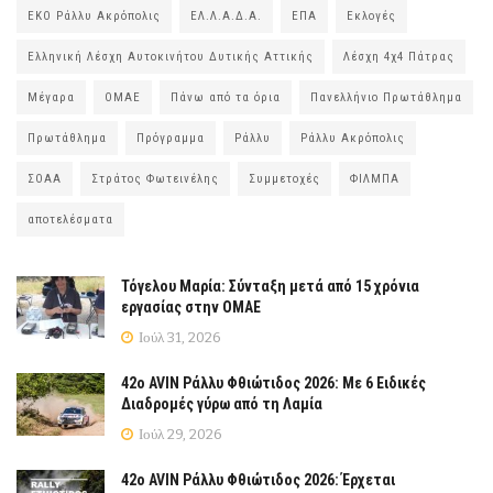
ΕΚΟ Ράλλυ Ακρόπολις
ΕΛ.Λ.Α.Δ.Α.
ΕΠΑ
Εκλογές
Ελληνική Λέσχη Αυτοκινήτου Δυτικής Αττικής
Λέσχη 4χ4 Πάτρας
Μέγαρα
ΟΜΑΕ
Πάνω από τα όρια
Πανελλήνιο Πρωτάθλημα
Πρωτάθλημα
Πρόγραμμα
Ράλλυ
Ράλλυ Ακρόπολις
ΣΟΑΑ
Στράτος Φωτεινέλης
Συμμετοχές
ΦΙΛΜΠΑ
αποτελέσματα
Τόγελου Μαρία: Σύνταξη μετά από 15 χρόνια
εργασίας στην ΟΜΑΕ
Ιούλ 31, 2026
42ο AVIN Ράλλυ Φθιώτιδος 2026: Με 6 Ειδικές
Διαδρομές γύρω από τη Λαμία
Ιούλ 29, 2026
42ο AVIN Ράλλυ Φθιώτιδος 2026: Έρχεται