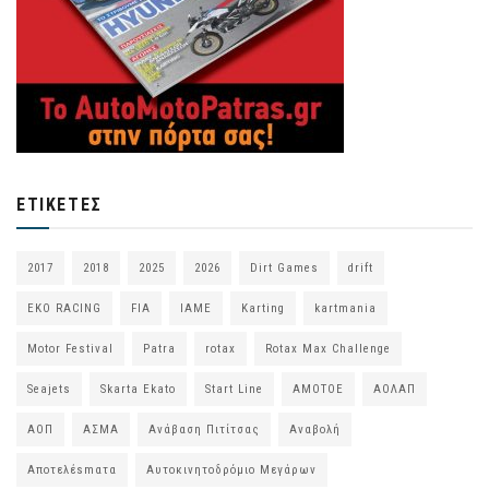
ΕΤΙΚΈΤΕΣ
2017
2018
2025
2026
Dirt Games
drift
EKO RACING
FIA
IAME
Karting
kartmania
Motor Festival
Patra
rotax
Rotax Max Challenge
Seajets
Skarta Ekato
Start Line
ΑΜΟΤΟΕ
ΑΟΛΑΠ
ΑΟΠ
ΑΣΜΑ
Ανάβαση Πιτίτσας
Αναβολή
Αποτελέsmατα
Αυτοκινητοδρόμιο Μεγάρων