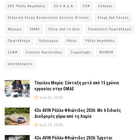
ΕΚΟ Ράλλυ Ακρόπολις
ΕΛ.Λ.Α.Δ.Α.
ΕΠΑ
Εκλογές
Ελληνική Λέσχη Αυτοκινήτου Δυτικής Αττικής
Λέσχη 4χ4 Πάτρας
Μέγαρα
ΟΜΑΕ
Πάνω από τα όρια
Πανελλήνιο Πρωτάθλημα
Πρωτάθλημα
Πρόγραμμα
Ράλλυ
Ράλλυ Ακρόπολις
ΣΟΑΑ
Στράτος Φωτεινέλης
Συμμετοχές
ΦΙΛΜΠΑ
αποτελέσματα
Τόγελου Μαρία: Σύνταξη μετά από 15 χρόνια
εργασίας στην ΟΜΑΕ
Ιούλ 31, 2026
42ο AVIN Ράλλυ Φθιώτιδος 2026: Με 6 Ειδικές
Διαδρομές γύρω από τη Λαμία
Ιούλ 29, 2026
42ο AVIN Ράλλυ Φθιώτιδος 2026: Έρχεται