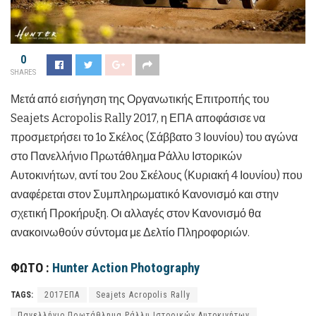
0
SHARES
Μετά από εισήγηση της Οργανωτικής Επιτροπής του
Seajets Acropolis Rally 2017, η ΕΠΑ αποφάσισε να
προσμετρήσει το 1ο Σκέλος (Σάββατο 3 Ιουνίου) του αγώνα
στο Πανελλήνιο Πρωτάθλημα Ράλλυ Ιστορικών
Αυτοκινήτων, αντί του 2ου Σκέλους (Κυριακή 4 Ιουνίου) που
αναφέρεται στον Συμπληρωματικό Κανονισμό και στην
σχετική Προκήρυξη. Οι αλλαγές στον Κανονισμό θα
ανακοινωθούν σύντομα με Δελτίο Πληροφοριών.
ΦΩΤΟ :
Hunter Action Photography
TAGS:
2017ΕΠΑ
Seajets Acropolis Rally
Πανελλήνιο Πρωτάθλημα Ράλλυ Ιστορικών Αυτοκινήτων