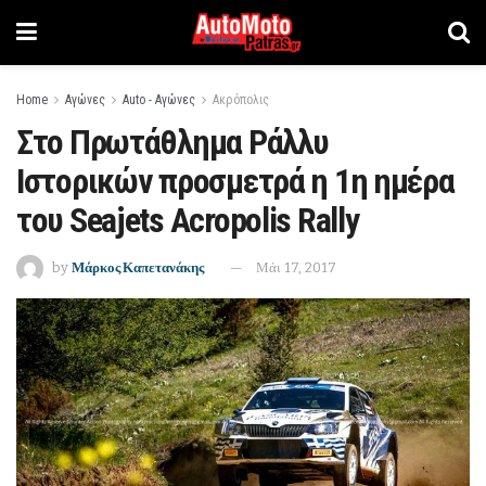
Home
Αγώνες
Auto - Αγώνες
Ακρόπολις
Στο Πρωτάθλημα Ράλλυ
Ιστορικών προσμετρά η 1η ημέρα
του Seajets Acropolis Rally
by
Μάρκος Καπετανάκης
Μάι 17, 2017