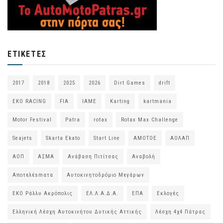
ΕΤΙΚΈΤΕΣ
2017
2018
2025
2026
Dirt Games
drift
EKO RACING
FIA
IAME
Karting
kartmania
Motor Festival
Patra
rotax
Rotax Max Challenge
Seajets
Skarta Ekato
Start Line
ΑΜΟΤΟΕ
ΑΟΛΑΠ
ΑΟΠ
ΑΣΜΑ
Ανάβαση Πιτίτσας
Αναβολή
Αποτελέsmατα
Αυτοκινητοδρόμιο Μεγάρων
ΕΚΟ Ράλλυ Ακρόπολις
ΕΛ.Λ.Α.Δ.Α.
ΕΠΑ
Εκλογές
Ελληνική Λέσχη Αυτοκινήτου Δυτικής Αττικής
Λέσχη 4χ4 Πάτρας