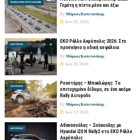
ΠΑΝΕΛΛΉΝΙΟ ΠΡΩΤΆΘΛΗΜΑ
Γεμάτη η πίστα μέσα και έξω
By
Μάρκος Καπετανάκης
Ιούν 25, 2026
ΕΚΟ Ράλλυ Ακρόπολις 2026: Στο
ΑΚΡΌΠΟΛΙΣ
προσκήνιο η οδική ασφάλεια
By
Μάρκος Καπετανάκης
Ιούν 23, 2026
Ρουστέμης – Μπακλώρης: Tο
ΑΚΡΌΠΟΛΙΣ
επιτυχημένο δίδυμο, σε ένα ακόμα
Rally Acropolis
By
Μάρκος Καπετανάκης
Ιούν 17, 2026
Αθανασούλας – Σούκουλης με
ΑΚΡΌΠΟΛΙΣ
Hyundai i20 N Rally2 στο ΕΚΟ Ράλλυ
Ακρόπολις