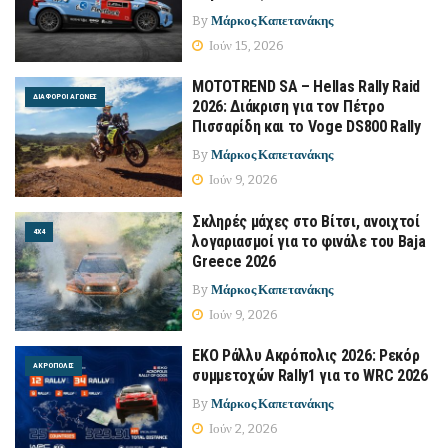
By
Μάρκος Καπετανάκης
Ιούν 15, 2026
MOTOTREND SA – Hellas Rally Raid
ΔΙΆΦΟΡΟΙ ΑΓΏΝΕΣ
2026: Διάκριση για τον Πέτρο
Πισσαρίδη και το Voge DS800 Rally
By
Μάρκος Καπετανάκης
Ιούν 9, 2026
Σκληρές μάχες στο Βίτσι, ανοιχτοί
4Χ4
λογαριασμοί για το φινάλε του Baja
Greece 2026
By
Μάρκος Καπετανάκης
Ιούν 9, 2026
EKO Ράλλυ Ακρόπολις 2026: Ρεκόρ
ΑΚΡΌΠΟΛΙΣ
συμμετοχών Rally1 για το WRC 2026
By
Μάρκος Καπετανάκης
Ιούν 2, 2026