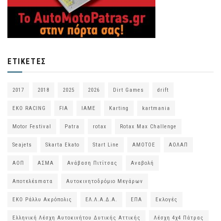
ΕΤΙΚΈΤΕΣ
2017
2018
2025
2026
Dirt Games
drift
EKO RACING
FIA
IAME
Karting
kartmania
Motor Festival
Patra
rotax
Rotax Max Challenge
Seajets
Skarta Ekato
Start Line
ΑΜΟΤΟΕ
ΑΟΛΑΠ
ΑΟΠ
ΑΣΜΑ
Ανάβαση Πιτίτσας
Αναβολή
Αποτελέsmατα
Αυτοκινητοδρόμιο Μεγάρων
ΕΚΟ Ράλλυ Ακρόπολις
ΕΛ.Λ.Α.Δ.Α.
ΕΠΑ
Εκλογές
Ελληνική Λέσχη Αυτοκινήτου Δυτικής Αττικής
Λέσχη 4χ4 Πάτρας