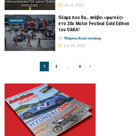
Οκτ 4, 2022
Θέαμα που θα… ανάβει «φωτιές»
ΕΚΔΗΛΏΣΕΙΣ
στο 20ο Motor Festival Gold Edition
του ΟΑΚΑ!
By
Μάρκος Καπετανάκης
Σεπ 30, 2022
1
2
…
6