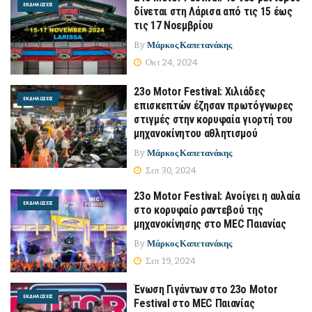
ΕΚΔΗΛΏΣΕΙΣ
δίνεται στη Λάρισα από τις 15 έως
τις 17 Νοεμβρίου
By
Μάρκος Καπετανάκης
Οκτ 24, 2024
23ο Motor Festival: Χιλιάδες
ΕΚΔΗΛΏΣΕΙΣ
επισκεπτών έζησαν πρωτόγνωρες
στιγμές στην κορυφαία γιορτή του
μηχανοκίνητου αθλητισμού
By
Μάρκος Καπετανάκης
Σεπ 30, 2024
23ο Motor Festival: Ανοίγει η αυλαία
ΕΚΔΗΛΏΣΕΙΣ
στο κορυφαίο ραντεβού της
μηχανοκίνησης στο MEC Παιανίας
By
Μάρκος Καπετανάκης
Σεπ 19, 2024
Ένωση Γιγάντων στο 23ο Motor
ΕΚΔΗΛΏΣΕΙΣ
Festival στο MEC Παιανίας