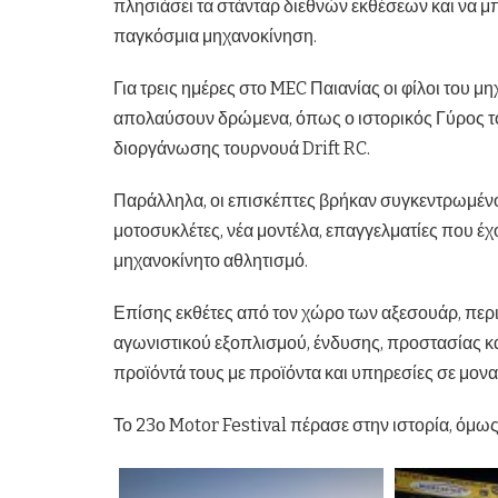
πλησιάσει τα στάνταρ διεθνών εκθέσεων και να μ
παγκόσμια μηχανοκίνηση.
Για τρεις ημέρες στο MEC Παιανίας οι φίλοι του μ
απολαύσουν δρώμενα, όπως ο ιστορικός Γύρος το
διοργάνωσης τουρνουά Drift RC.
Παράλληλα, οι επισκέπτες βρήκαν συγκεντρωμένου
μοτοσυκλέτες, νέα μοντέλα, επαγγελματίες που έχ
μηχανοκίνητο αθλητισμό.
Επίσης εκθέτες από τον χώρο των αξεσουάρ, περι
αγωνιστικού εξοπλισμού, ένδυσης, προστασίας και
προϊόντά τους με προϊόντα και υπηρεσίες σε μοναδ
Το 23ο Motor Festival πέρασε στην ιστορία, όμως