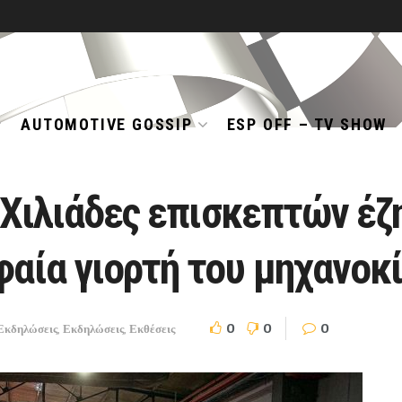
AUTOMOTIVE GOSSIP
ESP OFF – TV SHOW
l: Χιλιάδες επισκεπτών 
φαία γιορτή του μηχανο
0
0
0
Εκδηλώσεις
,
Εκδηλώσεις
,
Εκθέσεις