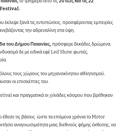
Παιανίας
το τριήμερο από τις
20 έως και τις 22
Festival.
ου έκλεψε ξανά τις εντυπώσεις, προσφέροντας εμπειρίες
ανεβάζοντας την αδρεναλίνη στα ύψη.
ίδα του Δήμου Παιανίας,
πρόσφερε δεκάδες δρώμενα,
νδυασμό δε με ειδικά εφέ Led Show, φωτιές,
ία.
 όλους τους χώρους του μηχανοκίνητου αθλητισμού,
σαν οι επισκέπτες του.
stival και πραγματικά οι χιλιάδες κόσμου που βρέθηκαν
 έθεσε τις βάσεις ώστε τα επόμενα χρόνια το Motor
οκτήσει αναγνωσιμότητα μιας διεθνούς φήμης έκθεσης, να