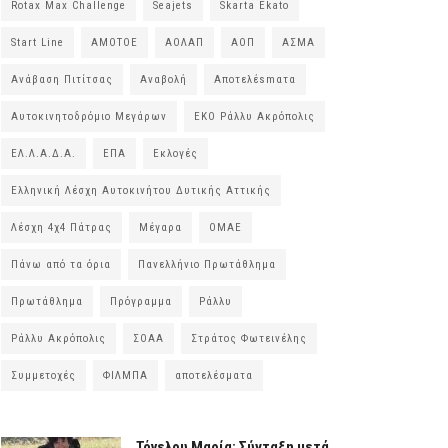
Rotax Max Challenge
Seajets
Skarta Ekato
Start Line
ΑΜΟΤΟΕ
ΑΟΛΑΠ
ΑΟΠ
ΑΣΜΑ
Ανάβαση Πιτίτσας
Αναβολή
Αποτελέsmατα
Αυτοκινητοδρόμιο Μεγάρων
ΕΚΟ Ράλλυ Ακρόπολις
ΕΛ.Λ.Α.Δ.Α.
ΕΠΑ
Εκλογές
Ελληνική Λέσχη Αυτοκινήτου Δυτικής Αττικής
Λέσχη 4χ4 Πάτρας
Μέγαρα
ΟΜΑΕ
Πάνω από τα όρια
Πανελλήνιο Πρωτάθλημα
Πρωτάθλημα
Πρόγραμμα
Ράλλυ
Ράλλυ Ακρόπολις
ΣΟΑΑ
Στράτος Φωτεινέλης
Συμμετοχές
ΦΙΛΜΠΑ
αποτελέσματα
Τόγελου Μαρία: Σύνταξη μετά