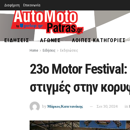
Διαφήμιση
Επικοινωνία
ΕΙΔΉΣΕΙΣ
ΑΓΏΝΕΣ
ΛΟΙΠΈΣ ΚΑΤΗΓΟΡΊΕΣ
Home
Ειδήσεις
Εκδηλώσεις
23ο Motor Festiva
στιγμές στην κορυ
by
Μάρκος Καπετανάκης
Σεπ 30, 2024
in