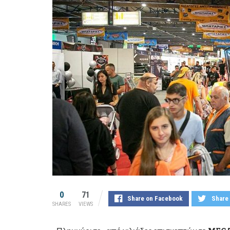
0
71
Share on Facebook
Share 
SHARES
VIEWS