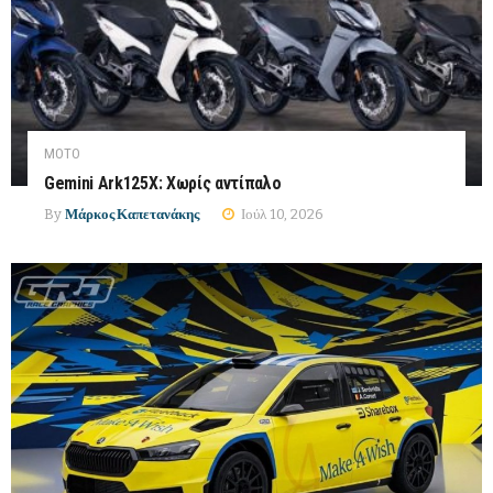
MOTO
Gemini Ark125X: Χωρίς αντίπαλο
By
Μάρκος Καπετανάκης
Ιούλ 10, 2026