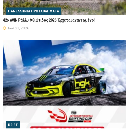
ΠΑΝΕΛΛΉΝΙΑ ΠΡΩΤΑΘΛΉΜΑΤΑ
42ο AVIN Ράλλυ Φθιώτιδος 2026: Έρχεται ανανεωμένο!
Ιούλ 21, 2026
DRIFT