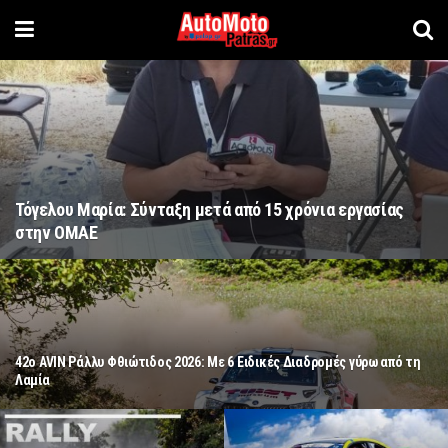
ΑΜΟΤΟΕ: Ισχυρή ελληνική παρουσία στις Επιτροπές τ
FIM Europe για την περίοδο 2026–2030
τη
2η Ανάβαση Αγρινίου 2026: Στις 3-4 Οκτωβρίου 2026 από την ΦΙΛΜΑ
Αγρινίου