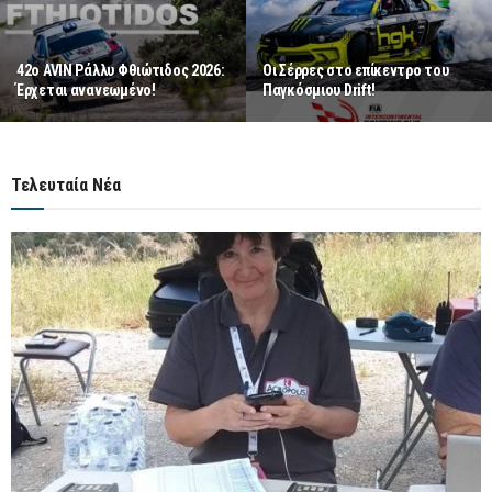
Jourdan Serderidis: Στα
Gemini Ark125X: Χωρίς αντίπαλο
“χρώματα” του “Make a Wish
Τελευταία Νέα