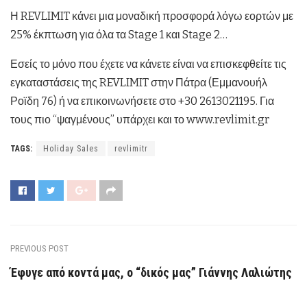
Η REVLIMIT κάνει μια μοναδική προσφορά λόγω εορτών με
25% έκπτωση για όλα τα Stage 1 και Stage 2…
Εσείς το μόνο που έχετε να κάνετε είναι να επισκεφθείτε τις
εγκαταστάσεις της REVLIMIT στην Πάτρα (
Εμμανουήλ
Ροϊδη 76)
ή να επικοινωνήσετε στο +30 2613021195. Για
τους πιο “ψαγμένους” υπάρχει και το www.revlimit.gr
TAGS:
Holiday Sales
revlimitr
PREVIOUS POST
Έφυγε από κοντά μας, ο “δικός μας” Γιάννης Λαλιώτης