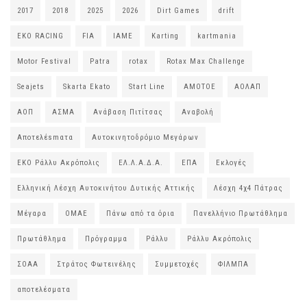
2017
2018
2025
2026
Dirt Games
drift
EKO RACING
FIA
IAME
Karting
kartmania
Motor Festival
Patra
rotax
Rotax Max Challenge
Seajets
Skarta Ekato
Start Line
ΑΜΟΤΟΕ
ΑΟΛΑΠ
ΑΟΠ
ΑΣΜΑ
Ανάβαση Πιτίτσας
Αναβολή
Αποτελέsmατα
Αυτοκινητοδρόμιο Μεγάρων
ΕΚΟ Ράλλυ Ακρόπολις
ΕΛ.Λ.Α.Δ.Α.
ΕΠΑ
Εκλογές
Ελληνική Λέσχη Αυτοκινήτου Δυτικής Αττικής
Λέσχη 4χ4 Πάτρας
Μέγαρα
ΟΜΑΕ
Πάνω από τα όρια
Πανελλήνιο Πρωτάθλημα
Πρωτάθλημα
Πρόγραμμα
Ράλλυ
Ράλλυ Ακρόπολις
ΣΟΑΑ
Στράτος Φωτεινέλης
Συμμετοχές
ΦΙΛΜΠΑ
αποτελέσματα