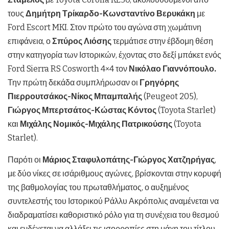
τους
Δημήτρη Τρίκαρδο-Κωνσταντίνο Βερυκάκη
με
Ford Escort MKI. Στον πρώτο του αγώνα στη χωμάτινη
επιφάνεια, ο
Σπύρος Λιόσης
τερμάτισε στην έβδομη θέση
στην κατηγορία των Ιστορικών, έχοντας στο δεξί μπάκετ ενός
Ford Sierra RS Cosworth 4×4 τον
Νικόλαο Γιαννόπουλο.
Την πρώτη δεκάδα συμπλήρωσαν οι
Γρηγόρης
Πιερρουτσάκος-Νίκος Μπαμπαλής
(Peugeot 205),
Γιώργος Μπερτσάτος-Κώστας Κόντος
(Toyota Starlet)
και
Μιχάλης Νομικός-Μιχάλης Πατρικούσης
(Toyota
Starlet).
Παρότι οι
Μάριος Σταφυλοπάτης-Γιώργος Χατζηρήγας
,
με δύο νίκες σε ισάριθμους αγώνες, βρίσκονται στην κορυφή
της βαθμολογίας του πρωταθλήματος, ο αυξημένος
συντελεστής του Ιστορικού Ράλλυ Ακρόπολις αναμένεται να
διαδραματίσει καθοριστικό ρόλο για τη συνέχεια του θεσμού
και ενδέχεται να αλλάξει τις ισορροπίες στη μάχη του τίτλου.