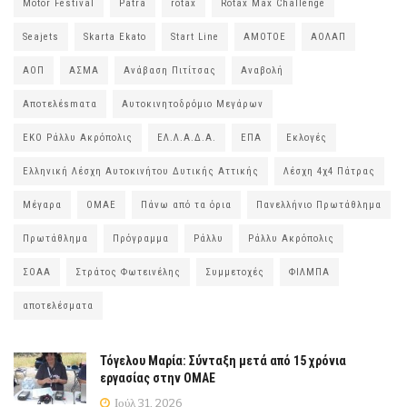
Motor Festival
Patra
rotax
Rotax Max Challenge
Seajets
Skarta Ekato
Start Line
ΑΜΟΤΟΕ
ΑΟΛΑΠ
ΑΟΠ
ΑΣΜΑ
Ανάβαση Πιτίτσας
Αναβολή
Αποτελέsmατα
Αυτοκινητοδρόμιο Μεγάρων
ΕΚΟ Ράλλυ Ακρόπολις
ΕΛ.Λ.Α.Δ.Α.
ΕΠΑ
Εκλογές
Ελληνική Λέσχη Αυτοκινήτου Δυτικής Αττικής
Λέσχη 4χ4 Πάτρας
Μέγαρα
ΟΜΑΕ
Πάνω από τα όρια
Πανελλήνιο Πρωτάθλημα
Πρωτάθλημα
Πρόγραμμα
Ράλλυ
Ράλλυ Ακρόπολις
ΣΟΑΑ
Στράτος Φωτεινέλης
Συμμετοχές
ΦΙΛΜΠΑ
αποτελέσματα
Τόγελου Μαρία: Σύνταξη μετά από 15 χρόνια
εργασίας στην ΟΜΑΕ
Ιούλ 31, 2026