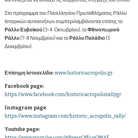
Στο πρόγραμμα του Πανελληνίου Πρωταθλήματος Ράλλυ
Ιστορικών αυτοκινήτων συμπεριλαμβάνονται επίσης το
Ράλλυ Ευβοϊκού
(3-4 Οκτωβρίου), το
Φθινοπωρινό
Ράλλυ
(7-8 Νοεμβρίου) και το
Ράλλυ Παλάδιο
(5
Δεκεμβρίου).
Επίσημη Ιστοσελίδα:
www.historicacropolis.gr
Facebook page:
https://www.facebook.com/historicacropolisrallygr
Instagram page
:
https://www.instagram.com/historic_acropolis_rally/
Youtube page:
https://www.youtube.com/@PressOfficeOMAE