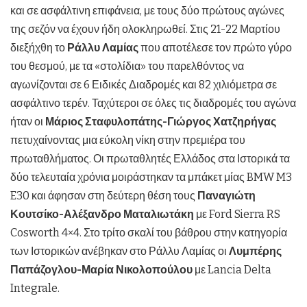
και σε ασφάλτινη επιφάνεια, με τους δύο πρώτους αγώνες
της σεζόν να έχουν ήδη ολοκληρωθεί. Στις 21-22 Μαρτίου
διεξήχθη το
Ράλλυ Λαμίας
που αποτέλεσε τον πρώτο γύρο
του θεσμού, με τα «στολίδια» του παρελθόντος να
αγωνίζονται σε 6 Ειδικές Διαδρομές και 82 χιλιόμετρα σε
ασφάλτινο τερέν. Ταχύτεροι σε όλες τις διαδρομές του αγώνα
ήταν οι
Μάριος Σταφυλοπάτης-Γιώργος Χατζηρήγας
πετυχαίνοντας μια εύκολη νίκη στην πρεμιέρα του
πρωταθλήματος. Οι πρωταθλητές Ελλάδος στα Ιστορικά τα
δύο τελευταία χρόνια μοιράστηκαν τα μπάκετ μίας BMW M3
E30 και άφησαν στη δεύτερη θέση τους
Παναγιώτη
Κουτσίκο-Αλέξανδρο Ματαλιωτάκη
με Ford Sierra RS
Cosworth 4×4. Στο τρίτο σκαλί του βάθρου στην κατηγορία
των Ιστορικών ανέβηκαν στο Ράλλυ Λαμίας οι
Λυμπέρης
Παπάζογλου-Μαρία Νικολοπούλου
με Lancia Delta
Integrale.