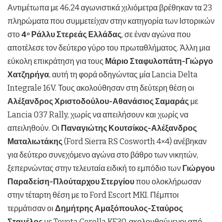
Αντιμέτωπα με 46,24 αγωνιστικά χιλιόμετρα βρέθηκαν τα 23
πληρώματα που συμμετείχαν στην κατηγορία των Ιστορικών
στο
4
Ράλλυ Στερεάς Ελλάδας
, σε έναν αγώνα που
ο
αποτέλεσε τον δεύτερο γύρο του πρωταθλήματος. Άλλη μια
εύκολη επικράτηση για τους
Μάριο Σταφυλοπάτη-Γιώργο
Χατζηρήγα
, αυτή τη φορά οδηγώντας μία Lancia Delta
Integrale 16V. Τους ακολούθησαν στη δεύτερη θέση οι
Αλέξανδρος Χριστοδούλου-Αθανάσιος Σαμαράς
με
Lancia 037 Rally, χωρίς να απειλήσουν και χωρίς να
απειληθούν. Οι
Παναγιώτης Κουτσίκος-Αλέξανδρος
Ματαλιωτάκης
(Ford Sierra RS Cosworth 4×4) ανέβηκαν
για δεύτερο συνεχόμενο αγώνα στο βάθρο των νικητών,
ξεπερνώντας στην τελευταία ειδική το εμπόδιο των
Γιώργου
Παραδείση-Πλούταρχου Στεργίου
που ολοκλήρωσαν
στην τέταρτη θέση με το Ford Escort MKI. Πέμπτοι
τερμάτισαν οι
Δημήτρης Αμαξόπουλος-Σταύρος
Σταμέλος
με Toyota Corolla KE30, ακολουθούμενοι από