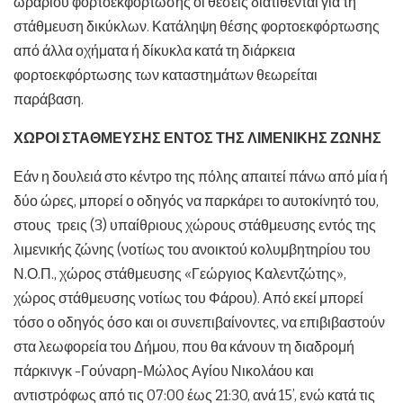
ωραρίου φορτοεκφόρτωσης οι θέσεις διατίθενται για τη
στάθμευση δικύκλων. Κατάληψη θέσης φορτοεκφόρτωσης
από άλλα οχήματα ή δίκυκλα κατά τη διάρκεια
φορτοεκφόρτωσης των καταστημάτων θεωρείται
παράβαση.
ΧΩΡΟΙ ΣΤΑΘΜΕΥΣΗΣ ΕΝΤΟΣ ΤΗΣ ΛΙΜΕΝΙΚΗΣ ΖΩΝΗΣ
Εάν η δουλειά στο κέντρο της πόλης απαιτεί πάνω από μία ή
δύο ώρες, μπορεί ο οδηγός να παρκάρει το αυτοκίνητό του,
στους τρεις (3) υπαίθριους χώρους στάθμευσης εντός της
λιμενικής ζώνης (νοτίως του ανοικτού κολυμβητηρίου του
Ν.Ο.Π., χώρος στάθμευσης «Γεώργιος Καλεντζώτης»,
χώρος στάθμευσης νοτίως του Φάρου). Από εκεί μπορεί
τόσο ο οδηγός όσο και οι συνεπιβαίνοντες, να επιβιβαστούν
στα λεωφορεία του Δήμου, που θα κάνουν τη διαδρομή
πάρκινγκ -Γούναρη-Μώλος Αγίου Νικολάου και
αντιστρόφως από τις 07:00 έως 21:30, ανά 15’, ενώ κατά τις