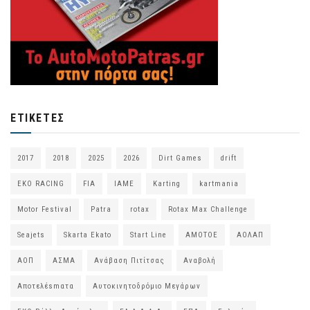
ΕΤΙΚΈΤΕΣ
2017
2018
2025
2026
Dirt Games
drift
EKO RACING
FIA
IAME
Karting
kartmania
Motor Festival
Patra
rotax
Rotax Max Challenge
Seajets
Skarta Ekato
Start Line
ΑΜΟΤΟΕ
ΑΟΛΑΠ
ΑΟΠ
ΑΣΜΑ
Ανάβαση Πιτίτσας
Αναβολή
Αποτελέsmατα
Αυτοκινητοδρόμιο Μεγάρων