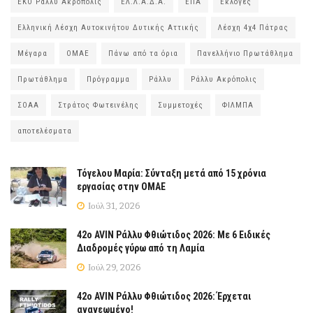
ΕΚΟ Ράλλυ Ακρόπολις
ΕΛ.Λ.Α.Δ.Α.
ΕΠΑ
Εκλογές
Ελληνική Λέσχη Αυτοκινήτου Δυτικής Αττικής
Λέσχη 4χ4 Πάτρας
Μέγαρα
ΟΜΑΕ
Πάνω από τα όρια
Πανελλήνιο Πρωτάθλημα
Πρωτάθλημα
Πρόγραμμα
Ράλλυ
Ράλλυ Ακρόπολις
ΣΟΑΑ
Στράτος Φωτεινέλης
Συμμετοχές
ΦΙΛΜΠΑ
αποτελέσματα
Τόγελου Μαρία: Σύνταξη μετά από 15 χρόνια
εργασίας στην ΟΜΑΕ
Ιούλ 31, 2026
42ο AVIN Ράλλυ Φθιώτιδος 2026: Με 6 Ειδικές
Διαδρομές γύρω από τη Λαμία
Ιούλ 29, 2026
42ο AVIN Ράλλυ Φθιώτιδος 2026: Έρχεται
ανανεωμένο!