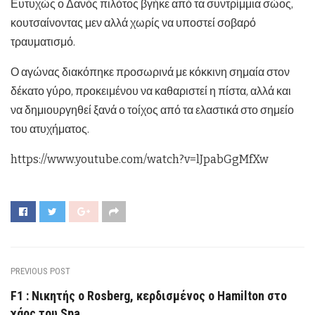
Ευτυχώς ο Δανός πιλότος βγήκε από τα συντρίμμια σώος,
κουτσαίνοντας μεν αλλά χωρίς να υποστεί σοβαρό
τραυματισμό.
Ο αγώνας διακόπηκε προσωρινά με κόκκινη σημαία στον
δέκατο γύρο, προκειμένου να καθαριστεί η πίστα, αλλά και
να δημιουργηθεί ξανά ο τοίχος από τα ελαστικά στο σημείο
του ατυχήματος.
https://www.youtube.com/watch?v=lJpabGgMfXw
PREVIOUS POST
F1 : Νικητής ο Rosberg, κερδισμένος ο Hamilton στο
χάος του Spa