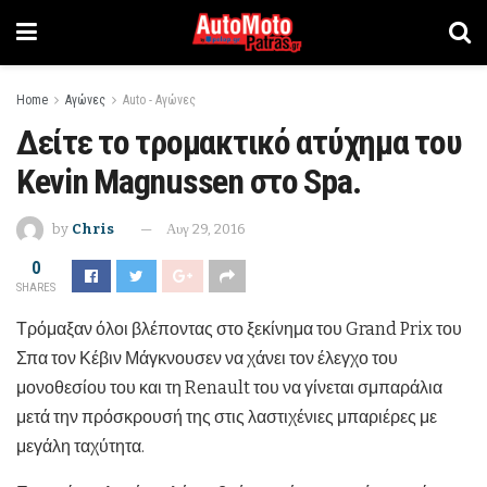
Home
Αγώνες
Auto - Αγώνες
Δείτε το τρομακτικό ατύχημα του
Kevin Magnussen στο Spa.
by
Chris
Αυγ 29, 2016
0
SHARES
Τρόμαξαν όλοι βλέποντας στο ξεκίνημα του Grand Prix του
Σπα τον Κέβιν Μάγκνουσεν να χάνει τον έλεγχο του
μονοθεσίου του και τη Renault του να γίνεται σμπαράλια
μετά την πρόσκρουσή της στις λαστιχένιες μπαριέρες με
μεγάλη ταχύτητα.