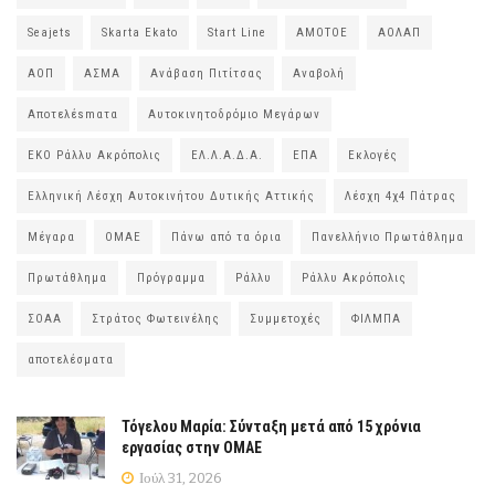
Seajets
Skarta Ekato
Start Line
ΑΜΟΤΟΕ
ΑΟΛΑΠ
ΑΟΠ
ΑΣΜΑ
Ανάβαση Πιτίτσας
Αναβολή
Αποτελέsmατα
Αυτοκινητοδρόμιο Μεγάρων
ΕΚΟ Ράλλυ Ακρόπολις
ΕΛ.Λ.Α.Δ.Α.
ΕΠΑ
Εκλογές
Ελληνική Λέσχη Αυτοκινήτου Δυτικής Αττικής
Λέσχη 4χ4 Πάτρας
Μέγαρα
ΟΜΑΕ
Πάνω από τα όρια
Πανελλήνιο Πρωτάθλημα
Πρωτάθλημα
Πρόγραμμα
Ράλλυ
Ράλλυ Ακρόπολις
ΣΟΑΑ
Στράτος Φωτεινέλης
Συμμετοχές
ΦΙΛΜΠΑ
αποτελέσματα
Τόγελου Μαρία: Σύνταξη μετά από 15 χρόνια
εργασίας στην ΟΜΑΕ
Ιούλ 31, 2026