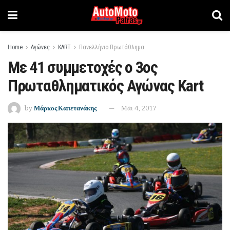
Home
Αγώνες
KART
Πανελλήνιο Πρωτάθλημα
Με 41 συμμετοχές ο 3ος
Πρωταθληματικός Αγώνας Kart
by
Μάρκος Καπετανάκης
Μάι 4, 2017