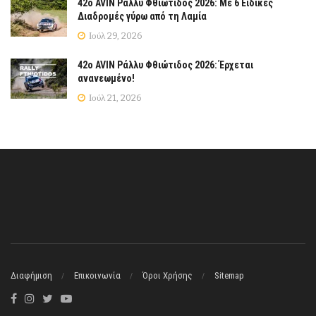
42ο AVIN Ράλλυ Φθιώτιδος 2026: Με 6 Ειδικές
Διαδρομές γύρω από τη Λαμία
Ιούλ 29, 2026
42ο AVIN Ράλλυ Φθιώτιδος 2026: Έρχεται
ανανεωμένο!
Ιούλ 21, 2026
Διαφήμιση
Επικοινωνία
Όροι Χρήσης
Sitemap