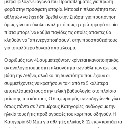
μέτρα, φιλοξενεί αγώνα του Πρωταθλήματος για πρώτη
φορά στην πρόσφατη ιστορία. Μπορεί η πλειονότητα των
αθλητών να έχει ήδη βρεθεί στην Σπάρτη για προπόνηση,
όμως γίνεται εύκολα αντιληπτό πως η πρώτη φορά σε μία
πίστα μπορεί να κρύβει παγίδες τις οποίες άπαντες θα
κληθούν να “απενεργοποιήσουν”, στην προσπάθειά τους
για το καλύτερο δυνατό αποτέλεσμα.
Ο αριθμός των 41 συμμετεχόντων κρίνεται ικανοποιητικός,
αν αναλογιστούμε ότι η πλειονότητα των αθλητών έχει ως
βάση την Αθήνα, αλλά και τη δυνατότητα που έχουν οι
συμμετέχοντες να κρατήσουν τα 4 από τα 5 καλύτερα
αποτελέσματά τους στην τελική βαθμολογία, στο πλαίσιο
μείωσης του κόστους. Ο διαχωρισμός των οδηγών θα γίνει
όπως πάντα σε 7 επιμέρους Κατηγορίες, ανάλογα με την
ηλικία τους ή τις προδιαγραφές του καρτ που οδηγούν. Η
Κατηγορία 60 Mini για αθλητές ηλικίας 8-12 ετών κρατάει τα