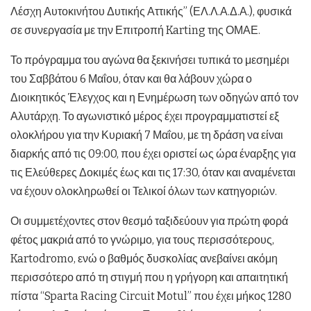
Λέσχη Αυτοκινήτου Δυτικής Αττικής” (ΕΛ.Λ.Α.Δ.Α.), φυσικά
σε συνεργασία με την Επιτροπή Karting της ΟΜΑΕ.
Το πρόγραμμα του αγώνα θα ξεκινήσει τυπικά το μεσημέρι
του Σαββάτου 6 Μαΐου, όταν και θα λάβουν χώρα ο
Διοικητικός Έλεγχος και η Ενημέρωση των οδηγών από τον
Αλυτάρχη. Το αγωνιστικό μέρος έχει προγραμματιστεί εξ
ολοκλήρου για την Κυριακή 7 Μαΐου, με τη δράση να είναι
διαρκής από τις 09:00, που έχει οριστεί ως ώρα έναρξης για
τις Ελεύθερες Δοκιμές έως και τις 17:30, όταν και αναμένεται
να έχουν ολοκληρωθεί οι Τελικοί όλων των κατηγοριών.
Οι συμμετέχοντες στον θεσμό ταξιδεύουν για πρώτη φορά
φέτος μακριά από το γνώριμο, για τους περισσότερους,
Kartodromo, ενώ ο βαθμός δυσκολίας ανεβαίνει ακόμη
περισσότερο από τη στιγμή που η γρήγορη και απαιτητική
πίστα “Sparta Racing Circuit Motul” που έχει μήκος 1280