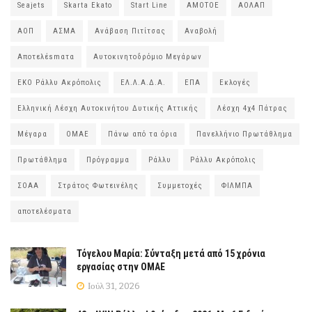
Seajets
Skarta Ekato
Start Line
ΑΜΟΤΟΕ
ΑΟΛΑΠ
ΑΟΠ
ΑΣΜΑ
Ανάβαση Πιτίτσας
Αναβολή
Αποτελέsmατα
Αυτοκινητοδρόμιο Μεγάρων
ΕΚΟ Ράλλυ Ακρόπολις
ΕΛ.Λ.Α.Δ.Α.
ΕΠΑ
Εκλογές
Ελληνική Λέσχη Αυτοκινήτου Δυτικής Αττικής
Λέσχη 4χ4 Πάτρας
Μέγαρα
ΟΜΑΕ
Πάνω από τα όρια
Πανελλήνιο Πρωτάθλημα
Πρωτάθλημα
Πρόγραμμα
Ράλλυ
Ράλλυ Ακρόπολις
ΣΟΑΑ
Στράτος Φωτεινέλης
Συμμετοχές
ΦΙΛΜΠΑ
αποτελέσματα
Τόγελου Μαρία: Σύνταξη μετά από 15 χρόνια
εργασίας στην ΟΜΑΕ
Ιούλ 31, 2026