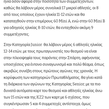
ηνία όσον αφορά στην ποσότητα των συμμετεχόντων,
καθώς θα λάβουν μέρος συνολικά 17 μικροί αθλητές, οι 8
από τους οποίους έχουν ηλικία 11-12 ετών και θα
καταταχθούν στην επιμέρους 60 Mini A, ενώ στην 60 Mini B
για οδηγούς ηλικίας 8-10 ετών, θα ενταχθούν ακόμη 9
συμμετέχοντες.
Στην Κατηγορία Junior θα λάβουν μέρος 6 αθλητές ηλικίας
12-14 ετών, με τους πρωταγωνιστές του θεσμού να είναι
στην πλειοψηφία τους παρόντες στην Σπάρτη, αφήνοντας
υποσχέσεις για έντονο συναγωνισμό και πολύ θέαμα, όπως
ακριβώς συνέβη στους πρώτους αγώνες της χρονιάς. Η
κορύφωση των κατηγοριών Πρωταθλήματος, θα γίνει κατά
τη διάρκεια των αγώνων της Κατηγορίας Senior, με τα πιο
δυνατά αυτόματα καρτ του θεσμού και αθλητές ηλικίας άνω
των 15 ετών και της KZ2 των καρτ με 6 σχέσεις, που
συγκέντρωσαν 5 και 4 συμμετοχές αντίστοιχα, όμως