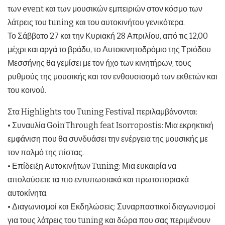
των event και των μουσικών εμπειριών στον κόσμο των
λάτρεις του tuning και του αυτοκινήτου γενικότερα.
Το Σάββατο 27 και την Κυριακή 28 Απριλίου, από τις 12,00
μέχρι και αργά το βράδυ, το Αυτοκινητοδρόμιο της Τριόδου
Μεσσήνης θα γεμίσει με τον ήχο των κινητήρων, τους
ρυθμούς της μουσικής και τον ενθουσιασμό των εκθετών και
του κοινού.
Στα Highlights του Tuning Festival περιλαμβάνονται:
• Συναυλία Goin’Through feat Isorropostis: Μια εκρηκτική
εμφάνιση που θα συνδυάσει την ενέργεια της μουσικής με
τον παλμό της πίστας.
• Επίδειξη Αυτοκινήτων Tuning: Μια ευκαιρία να
απολαύσετε τα πιο εντυπωσιακά και πρωτοποριακά
αυτοκίνητα.
• Διαγωνισμοί και Εκδηλώσεις: Συναρπαστικοί διαγωνισμοί
για τους λάτρεις του tuning και δώρα που σας περιμένουν