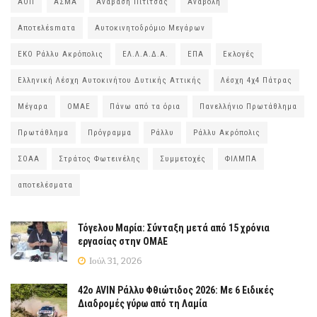
ΑΟΠ
ΑΣΜΑ
Ανάβαση Πιτίτσας
Αναβολή
Αποτελέsmατα
Αυτοκινητοδρόμιο Μεγάρων
ΕΚΟ Ράλλυ Ακρόπολις
ΕΛ.Λ.Α.Δ.Α.
ΕΠΑ
Εκλογές
Ελληνική Λέσχη Αυτοκινήτου Δυτικής Αττικής
Λέσχη 4χ4 Πάτρας
Μέγαρα
ΟΜΑΕ
Πάνω από τα όρια
Πανελλήνιο Πρωτάθλημα
Πρωτάθλημα
Πρόγραμμα
Ράλλυ
Ράλλυ Ακρόπολις
ΣΟΑΑ
Στράτος Φωτεινέλης
Συμμετοχές
ΦΙΛΜΠΑ
αποτελέσματα
Τόγελου Μαρία: Σύνταξη μετά από 15 χρόνια
εργασίας στην ΟΜΑΕ
Ιούλ 31, 2026
42ο AVIN Ράλλυ Φθιώτιδος 2026: Με 6 Ειδικές
Διαδρομές γύρω από τη Λαμία