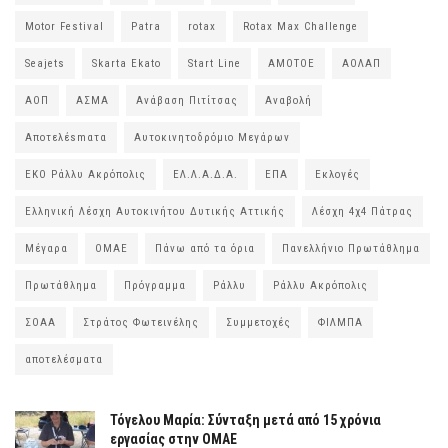
Motor Festival
Patra
rotax
Rotax Max Challenge
Seajets
Skarta Ekato
Start Line
ΑΜΟΤΟΕ
ΑΟΛΑΠ
ΑΟΠ
ΑΣΜΑ
Ανάβαση Πιτίτσας
Αναβολή
Αποτελέsmατα
Αυτοκινητοδρόμιο Μεγάρων
ΕΚΟ Ράλλυ Ακρόπολις
ΕΛ.Λ.Α.Δ.Α.
ΕΠΑ
Εκλογές
Ελληνική Λέσχη Αυτοκινήτου Δυτικής Αττικής
Λέσχη 4χ4 Πάτρας
Μέγαρα
ΟΜΑΕ
Πάνω από τα όρια
Πανελλήνιο Πρωτάθλημα
Πρωτάθλημα
Πρόγραμμα
Ράλλυ
Ράλλυ Ακρόπολις
ΣΟΑΑ
Στράτος Φωτεινέλης
Συμμετοχές
ΦΙΛΜΠΑ
αποτελέσματα
Τόγελου Μαρία: Σύνταξη μετά από 15 χρόνια
εργασίας στην ΟΜΑΕ