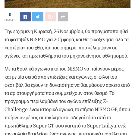
0
SHARES
Την ερχόμενη Κυριακή, 26 Νοεμβρίου, θα πραγματοποιηθεί
το φεστιβάλ NISMO για 20ή φορά, και θα φιλοξενήσει όλα τα
«αστέρια» του χθες και του σήμερα, που «έλαμψαν» σε
αγώνες και πρωταθλήματα του μηχανοκίνητου αθλητισμού.
Με τα θρυλικά αγωνιστικά του NISMO να παίρνουν μέρος
και με μία σειρά από επιδείξεις και αγώνες, οι φίλοι του
φεστιβάλ θα έχουν τη δυνατότητα να θαυμάσουν αρκετά από
τα αριστουργήματα που συμμετέχουν στον θεσμό. Το
πρόγραμμα περιλαμβάνει τον αγώνα επίδειξης Z-
Challenge, έναν ιστορικό αγώνα, το ετήσιο NISMO GP, όπου
παίρνουν μέρος αυτοκίνητα και οδηγοί τόσο από το
πρωτάθλημα Super GT, όσο και από το Super Taikyu, ενώ
την αυλαία θα κλείσει ένας αγώνας με ιστορικά μοντέλα του