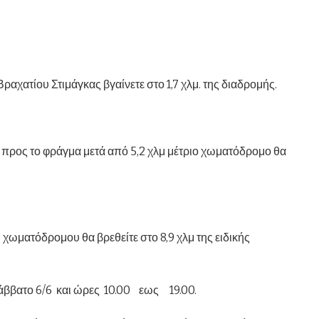
ραχατίου Στιμάγκας βγαίνετε στο 1,7 χλμ. της διαδρομής.
 προς το φράγμα μετά από 5,2 χλμ μέτριο χωματόδρομο θα
 χωματόδρομου θα βρεθείτε στο 8,9 χλμ της ειδικής
Σάββατο 6/6 και ώρες 10.00 εως 19.00.