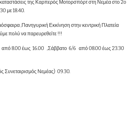
ς εγκαταστάσεις της Καρπερός Μοτορσπόρτ στη Νεμέα στο 2o
 με 18.40.
ατμόσφαιρα ,Πανηγυρική Εκκίνηση στην κεντρική Πλατεία
με πολύ να παρευρεθείτε !!!
6 από 8.00 έως 16.00 ,Σάββατο 6/6 από 08.00 έως 23.30
ός Συνεταιρισμός Νεμέας) 09.30.