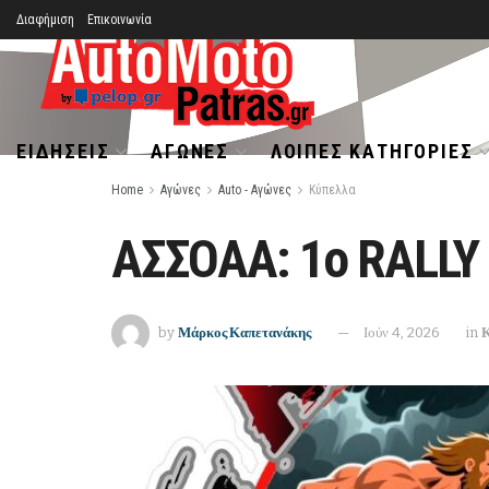
Διαφήμιση
Επικοινωνία
ΕΙΔΉΣΕΙΣ
ΑΓΏΝΕΣ
ΛΟΙΠΈΣ ΚΑΤΗΓΟΡΊΕΣ
Home
Αγώνες
Auto - Αγώνες
Κύπελλα
ΑΣΣΟΑΑ: 1o RALLY
by
Μάρκος Καπετανάκης
Ιούν 4, 2026
in
Κ