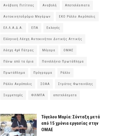
Ανάβαση Πιτίτσας
Αναβολή
Αποτελέsmατα
Αυτοκινητοδρόμιο Μεγάρων
ΕΚΟ Ράλλυ Ακρόπολις
ΕΛ.Λ.Α.Δ.Α.
ΕΠΑ
Εκλογές
Ελληνική Λέσχη Αυτοκινήτου Δυτικής Αττικής
Λέσχη 4χ4 Πάτρας
Μέγαρα
ΟΜΑΕ
Πάνω από τα όρια
Πανελλήνιο Πρωτάθλημα
Πρωτάθλημα
Πρόγραμμα
Ράλλυ
Ράλλυ Ακρόπολις
ΣΟΑΑ
Στράτος Φωτεινέλης
Συμμετοχές
ΦΙΛΜΠΑ
αποτελέσματα
Τόγελου Μαρία: Σύνταξη μετά
από 15 χρόνια εργασίας στην
ΟΜΑΕ