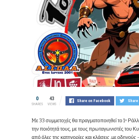
0
43
Share on Facebook
Share 
SHARES
VIEWS
Mε 33 συμμετοχές θα πραγματοποιηθεί το 1
Ράλλυ
ο
την ποιότητά τους, με τους πρωταγωνιστές του 
από όλες της κατηγορίες και κλάσεις ,με οδηγού