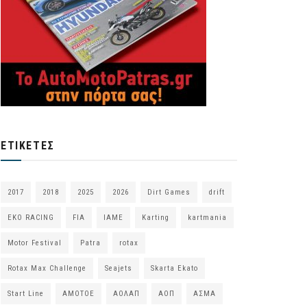
ΕΤΙΚΈΤΕΣ
2017
2018
2025
2026
Dirt Games
drift
EKO RACING
FIA
IAME
Karting
kartmania
Motor Festival
Patra
rotax
Rotax Max Challenge
Seajets
Skarta Ekato
Start Line
ΑΜΟΤΟΕ
ΑΟΛΑΠ
ΑΟΠ
ΑΣΜΑ