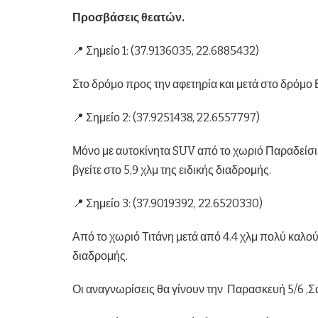
Προσβάσεις θεατών.
📍 Σημείο 1: (37.9136035, 22.6885432)
Στο δρόμο προς την αφετηρία και μετά στο δρόμο Β
📍 Σημείο 2: (37.9251438, 22.6557797)
Μόνο με αυτοκίνητα SUV από το χωριό Παραδείσι
βγείτε στο 5,9 χλμ της ειδικής διαδρομής.
📍 Σημείο 3: (37.9019392, 22.6520330)
Από το χωριό Τιτάνη μετά από 4.4 χλμ πολύ καλού
διαδρομής.
Οι αναγνωρίσεις θα γίνουν την Παρασκευή 5/6 ,