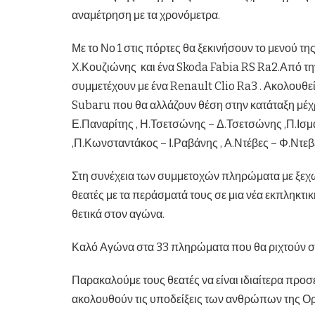
αναμέτρηση με τα χρονόμετρα.
Με το Νο 1 στις πόρτες θα ξεκινήσουν το μενού τ
Χ.Κουζιώνης και ένα Skoda Fabia RS Ra2.Από τ
συμμετέχουν με ένα Renault Clio Ra3 . Ακολουθεί 
Subaru που θα αλλάζουν θέση στην κατάταξη μέχρι
Ε.Παναρίτης , Η.Τσετσώνης – Δ.Τσετσώνης ,Π.Ισ
,Π.Κωνσταντάκος – Ι.Ραβάνης , Α.Ντέβες – Φ.Ντεβ
Στη συνέχεια των συμμετοχών πληρώματα με ξεχω
θεατές με τα περάσματά τους σε μια νέα εκπληκτι
θετικά στον αγώνα.
Καλό Αγώνα στα 33 πληρώματα που θα ριχτούν στ
Παρακαλούμε τους θεατές να είναι ιδιαίτερα προσ
ακολουθούν τις υποδείξεις των ανθρώπων της 