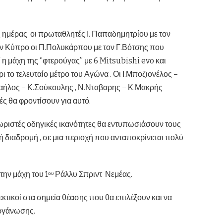
ης ημέρας οι πρωταθλητές Ι. Παπαδημητρίου με τον
ην Κύπρο οι Π.Πολυκάρπου με τον Γ.Βότσης που
η μάχη της ‘’φτερούγας’’ με 6 Mitsubishi evo και
 το τελευταίο μέτρο του Αγώνα . Οι Ι.Μποζιονέλος –
μαήλος – Κ.Σούκουλης , Ν.Νταβαρης – Κ.Μακρής
ές θα φροντίσουν για αυτό.
ριστές οδηγικές ικανότητες θα εντυπωσιάσουν τους
κή διαδρομή , σε μια περιοχή που ανταποκρίνεται πολύ
ην μάχη του 1
Ράλλυ Σπριντ Νεμέας.
ου
εκτικοί στα σημεία θέασης που θα επιλέξουν και να
Οργάνωσης.