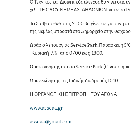
Ο Τεχνικός και Διοικητικός έλεγχος θα γίνει στι
χιλ .Π.Ε.ΟΔΟΥ ΝΕΜΕΑΣ-ΑΗΔΟΝΙΩΝ και ώρα 15.30
Το Σάββατο 6/6 στις 20.00 θα γίνει σε γιορτινή 
της Νεμέας μπροστά στο Δημαρχείο στην θα χαρού
Ωράριο λειτουργίας Service Park ,Παρασκευή 5/
Κυριακή 7/6 από 07.00 έως 18.00.
Ώρα εκκίνησης από το Service Park (Οινοποιητικ
Ώρα εκκίνησης της Ειδικής διαδρομής 10.10 .
Η ΟΡΓΑΝΩΤΙΚΗ ΕΠΙΤΡΟΠΗ ΤΟΥ ΑΓΩΝΑ
www
.
assoaa
.
gr
assoaa
@
ymail
.
com