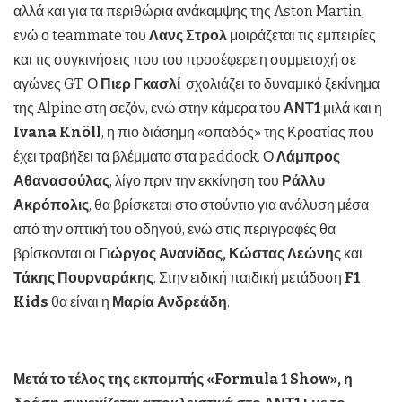
αλλά και για τα περιθώρια ανάκαμψης της Aston Martin,
ενώ ο teammate του
Λανς Στρολ
μοιράζεται τις εμπειρίες
και τις συγκινήσεις που του προσέφερε η συμμετοχή σε
αγώνες GT. Ο
Πιερ Γκασλί
σχολιάζει το δυναμικό ξεκίνημα
της Alpine στη σεζόν, ενώ στην κάμερα του
ΑΝΤ1
μιλά και η
Ivana Knöll
, η πιο διάσημη «οπαδός» της Κροατίας που
έχει τραβήξει τα βλέμματα στα paddock. Ο
Λάμπρος
Αθανασούλας
, λίγο πριν την εκκίνηση του
Ράλλυ
Ακρόπολις
, θα βρίσκεται στο στούντιο για ανάλυση μέσα
από την οπτική του οδηγού, ενώ στις περιγραφές θα
βρίσκονται οι
Γιώργος Ανανίδας, Κώστας Λεώνης
και
Τάκης Πουρναράκης
. Στην ειδική παιδική μετάδοση
F1
Kids
θα είναι η
Μαρία Ανδρεάδη
.
Μετά το τέλος της εκπομπής «Formula 1 Show», η