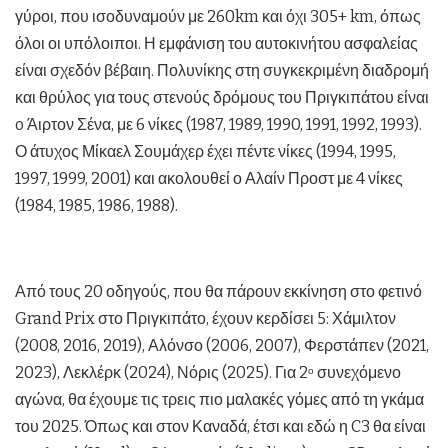
γύροι, που ισοδυναμούν με 260km και όχι 305+ km, όπως
όλοι οι υπόλοιποι. Η εμφάνιση του αυτοκινήτου ασφαλείας
είναι σχεδόν βέβαιη. Πολυνίκης στη συγκεκριμένη διαδρομή
και θρύλος για τους στενούς δρόμους του Πριγκιπάτου είναι
o Άιρτον Σένα, με 6 νίκες (1987, 1989, 1990, 1991, 1992, 1993).
Ο άτυχος Μίκαελ Σουμάχερ έχει πέντε νίκες (1994, 1995,
1997, 1999, 2001) και ακολουθεί ο Αλαίν Προστ με 4 νίκες
(1984, 1985, 1986, 1988).
Από τους 20 οδηγούς, που θα πάρουν εκκίνηση στο φετινό
Grand Prix στο Πριγκιπάτο, έχουν κερδίσει 5: Χάμιλτον
(2008, 2016, 2019), Αλόνσο (2006, 2007), Φερστάπεν (2021,
2023), Λεκλέρκ (2024), Νόρις (2025). Για 2
συνεχόμενο
ο
αγώνα, θα έχουμε τις τρεις πιο μαλακές γόμες από τη γκάμα
του 2025. Όπως και στον Καναδά, έτσι και εδώ η C3 θα είναι