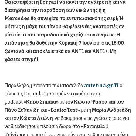
Θα καταφέρει η Ferrari να κάνει την ανατροπή και να
διατηρήσει την παράδοση των νικών της ή η
Mercedes θα συνεχίσει το εντυπωσιακό της σερί; Ή
μήπως η μάχη του τίτλου θα φέρει νέες ανατροπές σε
μία πίστα που παραδοσιακά χαρίζει συγκινήσεις; Η
απάντηση θα δοθεί την Κυριακή 7 Ιουνίου, στις 16:00,
ζωντανά και αποκλειστικά σε ΑΝΤ1 και ΑΝΤ1+. Μη
χάσετε στιγμή!
Παράλληλα, μέσα από την ιστοσελίδα
antenna
.
gr
/
f
1
οι
φίλοι της Formula 1 μπορούν να ακούσουν τα
podcast «
Καρό Σημαία»
με
τον Κώστα Ψάρρα και τον
Πάνο Σεϊτανίδη
και
«
Brake
Test
»
με τη
Μαρία Ανδρεάδη
και τον
Κώστα Λεώνη
, να δοκιμάσουν τις γνώσεις τους για
να διεκδικήσουν πλούσια δώρα στο
«
Formula
1
Trivia
»
και, φυσικά, να ενημερώνονται καθημερινά για όλα