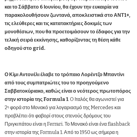
και το Σάββατο 6 Ιουνίου, θα έχουν την ευκαιρία να
παρακολουθήσουν ζωντανά, αποκλειστικά στο ΑΝΤ1+,
τις ελεύθερες και τις κατατακτήριες δοκιμές των
μονοθέσιων, που θα προετοιμάσουν το έδαφος για την
τελική σειρά εκκίνησης, καθορίζοντας τη θέση κάθε
οδηγού στο
grid
.
Ο Κίμι Αντονέλι έλαβε το τρόπαιο Λορέντζο Μπαντίνι
από τους συμπατριώτες του το προηγούμενο
Σαββατοκύριακο, καθώς είναι ο νεότερος πρωτοπόρος
στην ιστορία της Formula 1
. O Ιταλός θα αγωνιστεί για
2
φορά στο Μονακό για λογαριασμό της Mercedes και
η
προβλέπει ότι φαβορί στους στενούς δρόμους του
Πριγκιπάτου είναι η Ferrari. Το Μονακό είναι ένα flashback
στην ιστορία της Formula 1. Από το 1950 ως σήμερα η