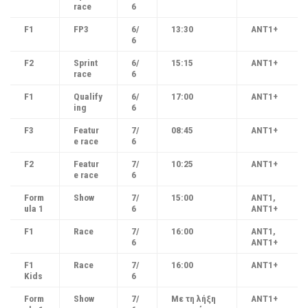
race
6
F1
FP3
6/
13:30
ANT1+
6
F2
Sprint
6/
15:15
ANT1+
race
6
F1
Qualify
6/
17:00
ANT1+
ing
6
F3
Featur
7/
08
:45
ANT1+
e race
6
F2
Featur
7/
10:25
ANT1+
e race
6
Form
Show
7/
15:00
ΑΝΤ1,
ula 1
6
ANT1+
F1
Race
7/
16:00
ΑΝΤ1,
6
ANT1+
F1
Race
7/
16:00
ΑΝΤ1+
Kids
6
Form
Show
7/
Με τη λήξη
ΑΝΤ1+