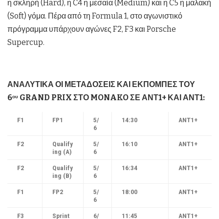
η σκληρή (Hard), η C4 η μεσαία (Medium) και η C5 η μαλακή
(Soft) γόμα. Πέρα από τη Formula 1, στο αγωνιστικό
πρόγραμμα υπάρχουν αγώνες F2, F3 και Porsche
Supercup.
ΑΝΑΛΥΤΙΚΑ ΟΙ ΜΕΤΑΔΟΣΕΙΣ ΚΑΙ ΕΚΠΟΜΠΕΣ ΤΟΥ
6
GRAND
PRIX
ΣΤΟ
MONAKO
ΣΕ ΑΝΤ1+ ΚΑΙ ΑΝΤ1:
ου
F1
FP1
5/
14:30
ANT
1+
6
F2
Qualify
5/
16:10
ANT
1+
ing (
Α)
6
F2
Qualify
5/
16:34
ANT
1+
ing (B
)
6
F1
FP2
5/
18:00
ANT1+
6
F3
Sprint
6/
11:45
ANT1+