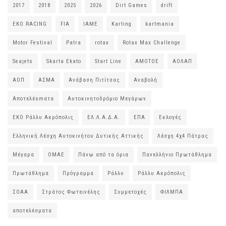
2017
2018
2025
2026
Dirt Games
drift
EKO RACING
FIA
IAME
Karting
kartmania
Motor Festival
Patra
rotax
Rotax Max Challenge
Seajets
Skarta Ekato
Start Line
ΑΜΟΤΟΕ
ΑΟΛΑΠ
ΑΟΠ
ΑΣΜΑ
Ανάβαση Πιτίτσας
Αναβολή
Αποτελέsmατα
Αυτοκινητοδρόμιο Μεγάρων
ΕΚΟ Ράλλυ Ακρόπολις
ΕΛ.Λ.Α.Δ.Α.
ΕΠΑ
Εκλογές
Ελληνική Λέσχη Αυτοκινήτου Δυτικής Αττικής
Λέσχη 4χ4 Πάτρας
Μέγαρα
ΟΜΑΕ
Πάνω από τα όρια
Πανελλήνιο Πρωτάθλημα
Πρωτάθλημα
Πρόγραμμα
Ράλλυ
Ράλλυ Ακρόπολις
ΣΟΑΑ
Στράτος Φωτεινέλης
Συμμετοχές
ΦΙΛΜΠΑ
αποτελέσματα