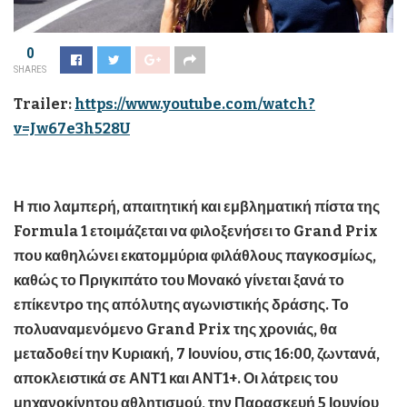
0
SHARES
Trailer
:
https://www.youtube.com/watch?
v=Jw67e3h528U
Η πιο λαμπερή, απαιτητική και εμβληματική πίστα της
Formula 1 ετοιμάζεται να φιλοξενήσει το Grand Prix
που καθηλώνει εκατομμύρια φιλάθλους παγκοσμίως,
καθώς το Πριγκιπάτο του Μονακό γίνεται ξανά το
επίκεντρο της απόλυτης αγωνιστικής δράσης. Το
πολυαναμενόμενο
Grand
Prix
της χρονιάς, θα
μεταδοθεί την Κυριακή, 7 Ιουνίου, στις 16:00, ζωντανά,
αποκλειστικά σε ΑΝΤ1 και ΑΝΤ1+. Οι λάτρεις του
μηχανοκίνητου αθλητισμού, την Παρασκευή 5 Ιουνίου