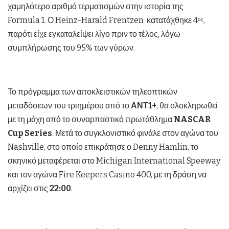
χαμηλότερο αριθμό τερματισμών στην ιστορία της
Formula 1. Ο Heinz-Harald Frentzen κατατάχθηκε 4
,
ος
παρότι είχε εγκαταλείψει λίγο πριν το τέλος, λόγω
συμπλήρωσης του 95% των γύρων.
Το πρόγραμμα των αποκλειστικών τηλεοπτικών
μεταδόσεων του τριημέρου από το
ΑΝΤ1+
, θα ολοκληρωθεί
με τη μάχη από το συναρπαστικό πρωτάθλημα
NASCAR
Cup Series
. Μετά το συγκλονιστικό φινάλε στον αγώνα του
Nashville, στο οποίο επικράτησε ο Denny Hamlin, το
σκηνικό μεταφέρεται στο Michigan International Speeway
και τον αγώνα Fire Keepers Casino 400, με τη δράση να
αρχίζει στις
22:00
.