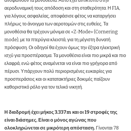
ανυψώνουν τα μονοθέσια. Αυτό έχει αντίκτυπο στην
αεροδυναμική τους απόδοση και στη σταθερότητα. Η FIA,
για λόγους ασφαλείας, αποφάσισε φέτος να καταργήσει
πλήρως το άνοιγμα των αεροτομών στις ευθείες. Τα
μονοθέσια θα τρέχουν μόνιμα σε «Z-Mode» (Cornering
mode), με τα πτερύγια κλειστά, για τη μέγιστη δυνατή
πρόσφυση. Οι οδηγοί θα έχουν όμως την έξτρα ηλεκτρική
ισχύ για προσπέρασμα. Τα μονοθέσια είναι πιο μικρά και πιο
ελαφρά, ενώ φέτος αναμένεται να είναι πιο γρήγορα από
πέρυσι. Υπάρχουν πολύ περιορισμένες ευκαιρίες για
προσπεράσεις και οι κατατακτήριες δοκιμές παίζουν
καθοριστικό ρόλο για τον τελικό νικητή.
Η διαδρομή έχει μήκος 3.337m και οι 19 στροφές της
είναι διάσημες. Είναι ο μόνος αγώνας που
ολοκληρώνεται σε μικρότερη απόσταση.
Γίνονται 78