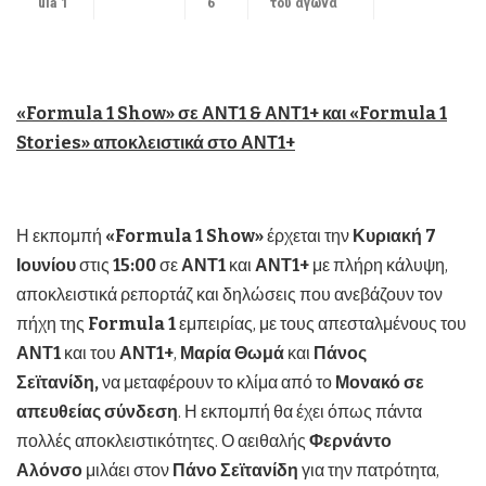
ula 1
6
του αγώνα
«Formula 1 Show» σε ΑΝΤ1 & ΑΝΤ1+ και «
Formula
1
Stories
» αποκλειστικά στο ΑΝΤ1+
Η εκπομπή
«Formula 1 Show»
έρχεται την
Κυριακή 7
Ιουνίου
στις
15:00
σε
ΑΝΤ1
και
ΑΝΤ1+
με πλήρη κάλυψη,
αποκλειστικά ρεπορτάζ και δηλώσεις που ανεβάζουν τον
πήχη της
F
ormula
1
εμπειρίας, με τους απεσταλμένους του
ΑΝΤ1
και του
ΑΝΤ1+
,
Μαρία Θωμά
και
Πάνος
Σεϊτανίδη,
να μεταφέρουν το κλίμα από το
Μονακό σε
απευθείας σύνδεση
. Η εκπομπή θα έχει όπως πάντα
πολλές αποκλειστικότητες. Ο αειθαλής
Φερνάντο
Αλόνσο
μιλάει στον
Πάνο Σεϊτανίδη
για την πατρότητα,