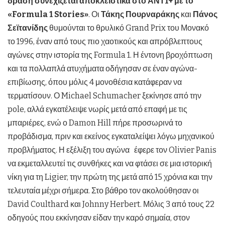
δράση συνεχίζεται αποκλειστικά στο ΑΝΤ1+ με το
«Formula 1 Stories»
. Οι
Τάκης Πουρναράκης
και
Πάνος
Σεϊτανίδης
θυμούνται το θρυλικό Grand Prix του Μονακό
το 1996, έναν από τους πιο χαοτικούς και απρόβλεπτους
αγώνες στην ιστορία της Formula 1. Η έντονη βροχόπτωση
και τα πολλαπλά ατυχήματα οδήγησαν σε έναν αγώνα-
επιβίωσης, όπου μόλις 4 μονοθέσια κατάφεραν να
τερματίσουν. Ο Michael Schumacher ξεκίνησε από την
pole, αλλά εγκατέλειψε νωρίς μετά από επαφή με τις
μπαριέρες, ενώ ο Damon Hill πήρε προσωρινά το
προβάδισμα, πριν και εκείνος εγκαταλείψει λόγω μηχανικού
προβλήματος. Η εξέλιξη του αγώνα έφερε τον Olivier Panis
να εκμεταλλευτεί τις συνθήκες και να φτάσει σε μια ιστορική
νίκη για τη Ligier, την πρώτη της μετά από 15 χρόνια και την
τελευταία μέχρι σήμερα. Στο βάθρο τον ακολούθησαν οι
David Coulthard και Johnny Herbert. Μόλις 3 από τους 22
οδηγούς που εκκίνησαν είδαν την καρό σημαία, στον