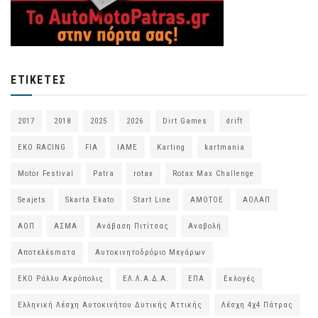
ΕΤΙΚΈΤΕΣ
2017
2018
2025
2026
Dirt Games
drift
EKO RACING
FIA
IAME
Karting
kartmania
Motor Festival
Patra
rotax
Rotax Max Challenge
Seajets
Skarta Ekato
Start Line
ΑΜΟΤΟΕ
ΑΟΛΑΠ
ΑΟΠ
ΑΣΜΑ
Ανάβαση Πιτίτσας
Αναβολή
Αποτελέsmατα
Αυτοκινητοδρόμιο Μεγάρων
ΕΚΟ Ράλλυ Ακρόπολις
ΕΛ.Λ.Α.Δ.Α.
ΕΠΑ
Εκλογές
Ελληνική Λέσχη Αυτοκινήτου Δυτικής Αττικής
Λέσχη 4χ4 Πάτρας