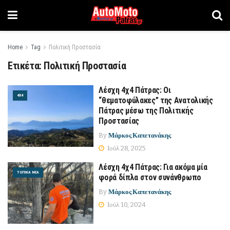
Home
Tag
Πολιτική Προστασία
Ετικέτα:
Πολιτική Προστασία
Λέσχη 4χ4 Πάτρας: Οι
4Χ4
“θεματοφύλακες” της Ανατολικής
Πάτρας μέσω της Πολιτικής
Προστασίας
By
Μάρκος Καπετανάκης
Ιούλ 28, 2025
Λέσχη 4χ4 Πάτρας: Για ακόμα μία
ΤΟΠΙΚΆ ΝΈΑ
φορά δίπλα στον συνάνθρωπο
By
Μάρκος Καπετανάκης
Ιούλ 10, 2024