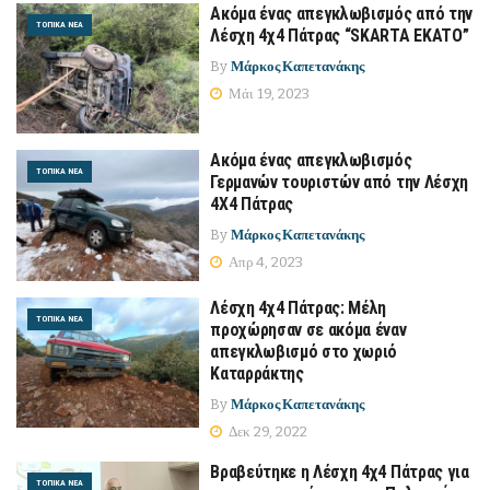
Ακόμα ένας απεγκλωβισμός από την
ΤΟΠΙΚΆ ΝΈΑ
Λέσχη 4χ4 Πάτρας “SKARTA EKATO”
By
Μάρκος Καπετανάκης
Μάι 19, 2023
Ακόμα ένας απεγκλωβισμός
ΤΟΠΙΚΆ ΝΈΑ
Γερμανών τουριστών από την Λέσχη
4Χ4 Πάτρας
By
Μάρκος Καπετανάκης
Απρ 4, 2023
Λέσχη 4χ4 Πάτρας: Μέλη
ΤΟΠΙΚΆ ΝΈΑ
προχώρησαν σε ακόμα έναν
απεγκλωβισμό στο χωριό
Καταρράκτης
By
Μάρκος Καπετανάκης
Δεκ 29, 2022
Βραβεύτηκε η Λέσχη 4χ4 Πάτρας για
ΤΟΠΙΚΆ ΝΈΑ