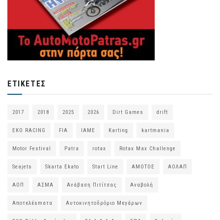
ΕΤΙΚΈΤΕΣ
2017
2018
2025
2026
Dirt Games
drift
EKO RACING
FIA
IAME
Karting
kartmania
Motor Festival
Patra
rotax
Rotax Max Challenge
Seajets
Skarta Ekato
Start Line
ΑΜΟΤΟΕ
ΑΟΛΑΠ
ΑΟΠ
ΑΣΜΑ
Ανάβαση Πιτίτσας
Αναβολή
Αποτελέsmατα
Αυτοκινητοδρόμιο Μεγάρων