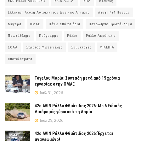
ΕΚΟ Ράλλυ Ακρόπολις
ΕΛ.Λ.Α.Δ.Α.
ΕΠΑ
Εκλογές
Ελληνική Λέσχη Αυτοκινήτου Δυτικής Αττικής
Λέσχη 4χ4 Πάτρας
Μέγαρα
ΟΜΑΕ
Πάνω από τα όρια
Πανελλήνιο Πρωτάθλημα
Πρωτάθλημα
Πρόγραμμα
Ράλλυ
Ράλλυ Ακρόπολις
ΣΟΑΑ
Στράτος Φωτεινέλης
Συμμετοχές
ΦΙΛΜΠΑ
αποτελέσματα
Τόγελου Μαρία: Σύνταξη μετά από 15 χρόνια
εργασίας στην ΟΜΑΕ
Ιούλ 31, 2026
42ο AVIN Ράλλυ Φθιώτιδος 2026: Με 6 Ειδικές
Διαδρομές γύρω από τη Λαμία
Ιούλ 29, 2026
42ο AVIN Ράλλυ Φθιώτιδος 2026: Έρχεται
ανανεωμένο!