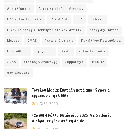
Αποτελέsmατα
Αυτοκινητοδρόμιο Μεγάρων
ΕΚΟ Ράλλυ Ακρόπολις
ΕΛ.Λ.Α.Δ.Α.
ΕΠΑ
Εκλογές
Ελληνική Λέσχη Αυτοκινήτου Δυτικής Αττικής
Λέσχη 4χ4 Πάτρας
Μέγαρα
ΟΜΑΕ
Πάνω από τα όρια
Πανελλήνιο Πρωτάθλημα
Πρωτάθλημα
Πρόγραμμα
Ράλλυ
Ράλλυ Ακρόπολις
ΣΟΑΑ
Στράτος Φωτεινέλης
Συμμετοχές
ΦΙΛΜΠΑ
αποτελέσματα
Τόγελου Μαρία: Σύνταξη μετά από 15 χρόνια
εργασίας στην ΟΜΑΕ
Ιούλ 31, 2026
42ο AVIN Ράλλυ Φθιώτιδος 2026: Με 6 Ειδικές
Διαδρομές γύρω από τη Λαμία
Ιούλ 29, 2026