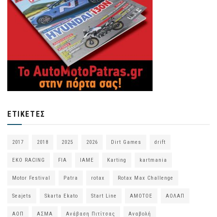
ΕΤΙΚΈΤΕΣ
2017
2018
2025
2026
Dirt Games
drift
EKO RACING
FIA
IAME
Karting
kartmania
Motor Festival
Patra
rotax
Rotax Max Challenge
Seajets
Skarta Ekato
Start Line
ΑΜΟΤΟΕ
ΑΟΛΑΠ
ΑΟΠ
ΑΣΜΑ
Ανάβαση Πιτίτσας
Αναβολή