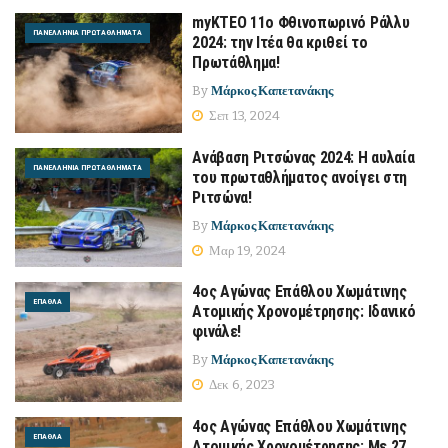
myKTEO 11ο Φθινοπωρινό Ράλλυ
ΠΑΝΕΛΛΉΝΙΑ ΠΡΩΤΑΘΛΉΜΑΤΑ
2024: την Ιτέα θα κριθεί το
Πρωτάθλημα!
By
Μάρκος Καπετανάκης
Σεπ 13, 2024
Ανάβαση Ριτσώνας 2024: Η αυλαία
ΠΑΝΕΛΛΉΝΙΑ ΠΡΩΤΑΘΛΉΜΑΤΑ
του πρωταθλήματος ανοίγει στη
Ριτσώνα!
By
Μάρκος Καπετανάκης
Μαρ 19, 2024
4ος Αγώνας Επάθλου Χωμάτινης
ΈΠΑΘΛΑ
Ατομικής Χρονομέτρησης: Ιδανικό
φινάλε!
By
Μάρκος Καπετανάκης
Δεκ 6, 2023
4ος Αγώνας Επάθλου Χωμάτινης
ΈΠΑΘΛΑ
Ατομικής Χρονομέτρησης: Με 27