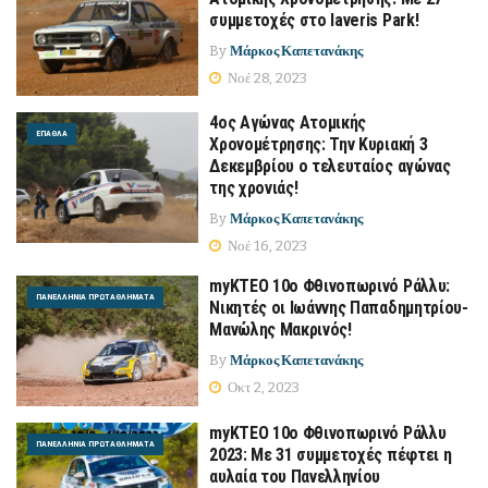
συμμετοχές στο Iaveris Park!
By
Μάρκος Καπετανάκης
Νοέ 28, 2023
4ος Αγώνας Ατομικής
ΈΠΑΘΛΑ
Χρονομέτρησης: Την Κυριακή 3
Δεκεμβρίου ο τελευταίος αγώνας
της χρονιάς!
By
Μάρκος Καπετανάκης
Νοέ 16, 2023
myKTEO 10ο Φθινοπωρινό Ράλλυ:
ΠΑΝΕΛΛΉΝΙΑ ΠΡΩΤΑΘΛΉΜΑΤΑ
Νικητές οι Ιωάννης Παπαδημητρίου-
Μανώλης Μακρινός!
By
Μάρκος Καπετανάκης
Οκτ 2, 2023
myKTEO 10ο Φθινοπωρινό Ράλλυ
ΠΑΝΕΛΛΉΝΙΑ ΠΡΩΤΑΘΛΉΜΑΤΑ
2023: Με 31 συμμετοχές πέφτει η
αυλαία του Πανελληνίου