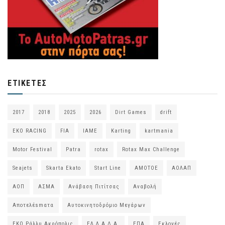
ΕΤΙΚΈΤΕΣ
2017
2018
2025
2026
Dirt Games
drift
EKO RACING
FIA
IAME
Karting
kartmania
Motor Festival
Patra
rotax
Rotax Max Challenge
Seajets
Skarta Ekato
Start Line
ΑΜΟΤΟΕ
ΑΟΛΑΠ
ΑΟΠ
ΑΣΜΑ
Ανάβαση Πιτίτσας
Αναβολή
Αποτελέsmατα
Αυτοκινητοδρόμιο Μεγάρων
ΕΚΟ Ράλλυ Ακρόπολις
ΕΛ.Λ.Α.Δ.Α.
ΕΠΑ
Εκλογές