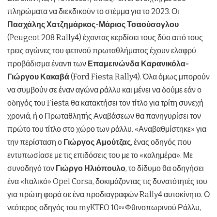
πληρώματα να διεκδικούν το στέμμα για το 2023. Οι
Πασχάλης Χατζημάρκος-Μάριος Τσαούσογλου
(Peugeot 208 Rally4) έχοντας κερδίσει τους δύο από τους
τρεις αγώνες του φετινού πρωταθλήματος έχουν ελαφρύ
προβάδισμα έναντι των
Επαμεινώνδα Καρανικόλα-
Γιώργου Κακαβά
(Ford Fiesta Rally4). Όλα όμως μπορούν
να συμβούν σε έναν αγώνα ράλλυ και μένει να δούμε εάν ο
οδηγός του Fiesta θα κατακτήσει τον τίτλο για τρίτη συνεχή
χρονιά, ή ο Πρωταθλητής Αναβάσεων θα πανηγυρίσει τον
πρώτο του τίτλο στο χώρο των ράλλυ. «Αναβαθμίστηκε» για
την περίσταση ο
Γιώργος Αμούτζας
, ένας οδηγός που
εντυπωσίασε με τις επιδόσεις του με το «καλημέρα». Με
συνοδηγό τον
Γιώργο Ηλιόπουλο
, το δίδυμο θα οδηγήσει
ένα «Ιταλικό» Opel Corsa, δοκιμάζοντας τις δυνατότητές του
για πρώτη φορά σε ένα προδιαγραφών Rally4 αυτοκίνητο. Ο
νεότερος οδηγός του myKTEO 10
Φθινοπωρινού Ράλλυ,
ου