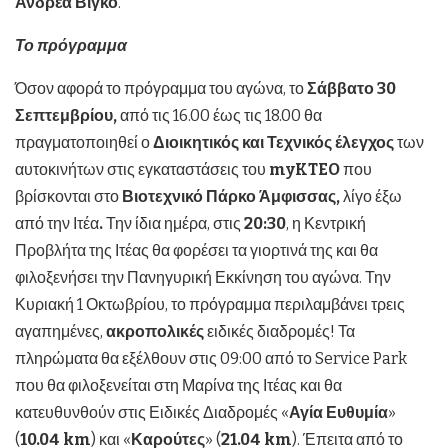
Ανδρέα Βίγκο
.
Το πρόγραμμα
Όσον αφορά το πρόγραμμα του αγώνα, το
Σάββατο 30
Σεπτεμβρίου,
από τις 16.00 έως τις 18.00 θα
πραγματοποιηθεί ο
Διοικητικός και Τεχνικός έλεγχος
των
αυτοκινήτων στις εγκαταστάσεις του
myKTEO
που
βρίσκονται στο
Βιοτεχνικό Πάρκο Άμφισσας,
λίγο έξω
από την Ιτέα
.
Την ίδια ημέρα, στις
20:30
, η Κεντρική
Προβλήτα της Ιτέας θα φορέσει τα γιορτινά της και θα
φιλοξενήσει την Πανηγυρική Εκκίνηση του αγώνα. Την
Κυριακή 1 Οκτωβρίου, το πρόγραμμα περιλαμβάνει τρεις
αγαπημένες,
ακροπολικές
ειδικές διαδρομές! Τα
πληρώματα θα εξέλθουν στις 09:00 από το Service Park
που θα φιλοξενείται στη Μαρίνα της Ιτέας και θα
κατευθυνθούν στις Ειδικές Διαδρομές «
Αγία Ευθυμία
»
(
10.04
km
) και «
Καρούτες
» (
21.04
km
). Έπειτα από το