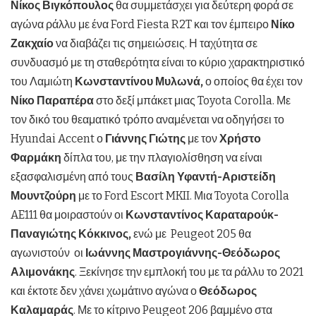
Νίκος Βιγκόπουλος
θα συμμετάσχει για δεύτερη φορά σε
αγώνα ράλλυ με ένα Ford Fiesta R2T και τον έμπειρο
Νίκο
Ζακχαίο
να διαβάζει τις σημειώσεις. Η ταχύτητα σε
συνδυασμό με τη σταθερότητα είναι το κύριο χαρακτηριστικό
του Λαμιώτη
Κωνσταντίνου Μυλωνά,
ο οποίος θα έχει τον
Νίκο Παραπέρα
στο δεξί μπάκετ μιας Toyota Corolla. Με
τον δικό του θεαματικό τρόπο αναμένεται να οδηγήσει το
Hyundai Accent ο
Γιάννης Γιώτης
με τον
Χρήστο
Φαρμάκη
δίπλα του, με την πλαγιολίσθηση να είναι
εξασφαλισμένη από τους
Βασίλη Υφαντή-Αριστείδη
Μουντζούρη
με το Ford Escort MKII. Μια Toyota Corolla
AE111 θα μοιραστούν οι
Κωνσταντίνος Καραταρούκ-
Παναγιώτης Κόκκινος,
ενώ με Peugeot 205 θα
αγωνιστούν
οι
Ιωάννης Μαστρογιάννης-Θεόδωρος
Αλιμονάκης
. Ξεκίνησε την εμπλοκή του με τα ράλλυ το 2021
και έκτοτε δεν χάνει χωμάτινο αγώνα ο
Θεόδωρος
Καλαμαράς
. Με το κίτρινο Peugeot 206 βαμμένο στα