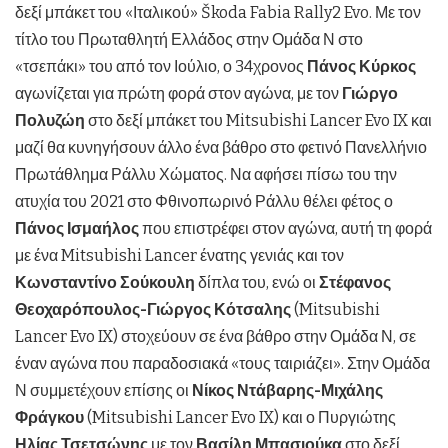
δεξί μπάκετ του «Ιταλικού» Škoda Fabia Rally2 Evo. Με τον
τίτλο του Πρωταθλητή Ελλάδος στην Ομάδα Ν στο
«τσεπάκι» του από τον Ιούλιο, ο 34χρονος
Πάνος Κύρκος
αγωνίζεται για πρώτη φορά στον αγώνα, με τον
Γιώργο
Πολυζώη
στο δεξί μπάκετ του Mitsubishi Lancer Evo IX και
μαζί θα κυνηγήσουν άλλο ένα βάθρο στο φετινό Πανελλήνιο
Πρωτάθλημα Ράλλυ Χώματος. Να αφήσει πίσω του την
ατυχία του 2021 στο Φθινοπωρινό Ράλλυ θέλει φέτος ο
Πάνος Ισμαήλος
που επιστρέφει στον αγώνα, αυτή τη φορά
με ένα Mitsubishi Lancer ένατης γενιάς και τον
Κωνσταντίνο Σούκουλη
δίπλα του, ενώ οι
Στέφανος
Θεοχαρόπουλος-Γιώργος Κότσαλης
(Mitsubishi
Lancer Evo IX) στοχεύουν σε ένα βάθρο στην Ομάδα Ν, σε
έναν αγώνα που παραδοσιακά «τους ταιριάζει». Στην Ομάδα
Ν συμμετέχουν επίσης οι
Νίκος Ντάβαρης-Μιχάλης
Φράγκου
(Mitsubishi Lancer Evo IX) και ο Πυργιώτης
Ηλίας Τσετσώνης
με τον
Βασίλη Μπασιούκα
στο δεξί