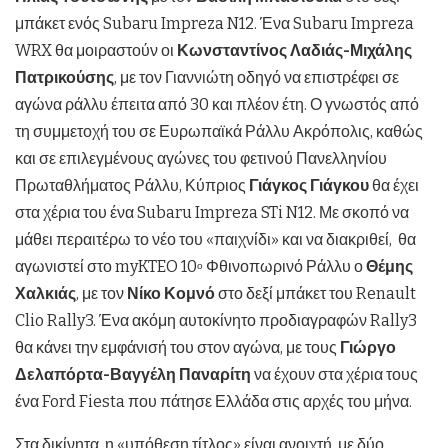
μπάκετ ενός Subaru Impreza N12. Ένα Subaru Impreza
WRX θα μοιραστούν οι
Κωνσταντίνος Λαδιάς-Μιχάλης
Πατρικούσης
, με τον Γιαννιώτη οδηγό να επιστρέφει σε
αγώνα ράλλυ έπειτα από 30 και πλέον έτη. Ο γνωστός από
τη συμμετοχή του σε Ευρωπαϊκά Ράλλυ Ακρόπολις, καθώς
και σε επιλεγμένους αγώνες του φετινού Πανελληνίου
Πρωταθλήματος Ράλλυ, Κύπριος
Γιάγκος Γιάγκου
θα έχει
στα χέρια του ένα Subaru Impreza STi N12. Με σκοπό να
μάθει περαιτέρω το νέο του «παιχνίδι» και να διακριθεί, θα
αγωνιστεί στο myKTEO 10
Φθινοπωρινό Ράλλυ ο
Θέμης
ο
Χαλκιάς
, με τον
Νίκο Κομνό
στο δεξί μπάκετ του Renault
Clio Rally3. Ένα ακόμη αυτοκίνητο προδιαγραφών Rally3
θα κάνει την εμφάνισή του στον αγώνα, με τους
Γιώργο
Δελαπόρτα-Βαγγέλη Παναρίτη
να έχουν στα χέρια τους
ένα Ford Fiesta που πάτησε Ελλάδα στις αρχές του μήνα.
Στα δικίνητα, η «υπόθεση τίτλος» είναι ανοιχτή, με δύο