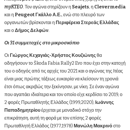
myKTEO
. Τον αγώνα στηρίζουν η
Seajets
, η
Clevermedia
και η
Peugeot
Γκάλλο Α.Ε.
, ενώ στο πλευρό των
οργανωτών βρίσκονται η
Περιφέρεια Στερεάς Ελλάδας
και ο
Δήμος Δελφών
.
Οι 31 συμμετοχές στο μικροσκόπιο
Οι
Γιώργος Κεχαγιάς-Χρήστος Κουζιώνης
θα
οδηγήσουν το Škoda Fabia Rally2 Evo που έχει στην κατοχή
του ο οδηγός από τις αρχές του 2021 και ο αγώνας της Ιτέας
είναι μιας πρώτης τάξεως ευκαιρία να κλείσουν τη χρονιά
έτσι όπως ακριβώς την ξεκίνησαν, με νίκη. Σε έναν αγώνα
που αγαπάει ιδιαίτερα και τον οποίο είχε κερδίσει το 2019, ο
2 φορές Πρωταθλητής Ελλάδος (1999,2020),
Ιωάννης
Παπαδημητρίου
έρχεται με μοναδικό στόχο την
επικράτηση, αυτή τη φορά με τον επίσης 2 φορές
Πρωταθλητή Ελλάδος (1977,1978)
Μανώλη Μακρινό
στο