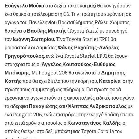
Ευάγγελο Μούκα
στο δεξί μπάκετ και μαζί θα κυνηγήσουν
ένα θετικό αποτέλεσμα στη C6. Την πρώτη του εμφάνιση σε
αγώνα του Πανελληνίου Πρωταθλήματος Ράλλυ Χώματος
θα κάνει ο
Βασίλης Μπατής
(Toyota Yaris) με συνοδηγό
τον
Ιωάννη Σωτηρίου.
Ένα Toyota Starlet EP81 θα
μοιραστούν οι Λαμιώτες
Φάνης Ραχούτης-Ανδρέας
Γρηγορόπουλος
, ενώ ένα Toyota Starlet EP91 θα έχουν
στα χέρια τους οι
Άγγελος Κουτσούκος-Ευθύμιος
Μπόκαρης
. Με Peugeot 206 θα αγωνιστεί ο
Δημήτρης
Καττής
που θα έχει δίπλα του την κόρη του,
Κατερίνα
, στην
πρώτη τους συμμετοχή ως πλήρωμα. Για πρώτη φορά
έρχονται να αγωνιστούν στις ακροπολικές ειδικές του αγώνα
τα αδέρφια
Παναγιώτης
και
Φίλιππας Ανδρικόπουλος
με
ένα Peugeot 206, ενώ επιστρέφει στην ενεργό δράση έπειτα
από επτά χρόνια απουσίας ο
Κωνσταντίνος Καλδής
, ο
οποίος θα έχει στο δεξί μπάκετ μιας Toyota Corolla τον