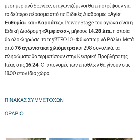
μεσημεριανό Service, οι αγωνιζόμενοι θα επιστρέψουν για
το δεύτερο πέρασμα από τις Ειδικές Διαδρομές «
Αγία
Ευθυμία
» και «
Καρούτες
». Power Stage του αγώνα είναι η
Ειδική Διαδρομή
«Άμφισσα»,
μήκους
14.28
km
, η οποία
θα ολοκληρώσει το myKTEO 10
Φθινοπωρινό Ράλλυ. Μετά
ο
από
76 αγωνιστικά χιλιόμετρα
και 298 συνολικά, τα
πληρώματα θα τερματίσουν στην Κεντρική Προβλήτα της
Ιτέας στις
16.24
. Οι απονομές των επάθλων θα γίνουν στις
18.00 στον ίδιο χώρο.
ΠΙΝΑΚΑΣ ΣΥΜΜΕΤΟΧΩΝ
ΩΡΑΡΙΟ