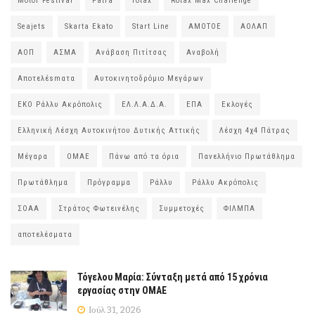
Motor Festival
Patra
rotax
Rotax Max Challenge
Seajets
Skarta Ekato
Start Line
ΑΜΟΤΟΕ
ΑΟΛΑΠ
ΑΟΠ
ΑΣΜΑ
Ανάβαση Πιτίτσας
Αναβολή
Αποτελέsmατα
Αυτοκινητοδρόμιο Μεγάρων
ΕΚΟ Ράλλυ Ακρόπολις
ΕΛ.Λ.Α.Δ.Α.
ΕΠΑ
Εκλογές
Ελληνική Λέσχη Αυτοκινήτου Δυτικής Αττικής
Λέσχη 4χ4 Πάτρας
Μέγαρα
ΟΜΑΕ
Πάνω από τα όρια
Πανελλήνιο Πρωτάθλημα
Πρωτάθλημα
Πρόγραμμα
Ράλλυ
Ράλλυ Ακρόπολις
ΣΟΑΑ
Στράτος Φωτεινέλης
Συμμετοχές
ΦΙΛΜΠΑ
αποτελέσματα
Τόγελου Μαρία: Σύνταξη μετά από 15 χρόνια
εργασίας στην ΟΜΑΕ
Ιούλ 31, 2026