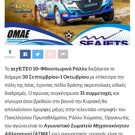
0
SHARES
Το
myKTEO
10
Φθινοπωρινό Ράλλυ
διεξάγεται το
ο
διήμερο
30 Σεπτεμβρίου-1 Οκτωβρίου
με επίκεντρο την
πόλη της Ιτέας, έχοντας πεδίο δράσης ακροπολικές ειδικές
διαδρομές. Ο αγώνας συγκέντρωσε
31 συμμετοχές
και
σίγουρα όσοι βρεθούν στο βουνό την Κυριακή θα
απολαύσουν όμορφες μάχες στην τελευταία «στροφή» του
Πανελληνίου Πρωταθλήματος Ράλλυ Χώματος. Οργανωτής
του αγώνα είναι το
Αγωνιστικό Σωματείο Μηχανοκίνητου
Αθλητισμού (ΑΣΜΑ)
, ενώ ονομαστικός χορηγός είναι το