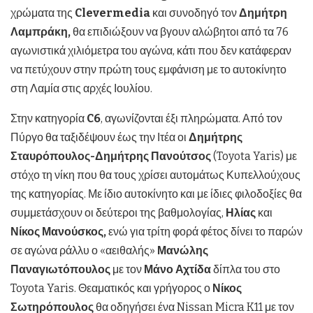
χρώματα της
Clevermedia
και συνοδηγό τον
Δημήτρη
Λαμπράκη,
θα επιδιώξουν να βγουν αλώβητοι από τα 76
αγωνιστικά χιλιόμετρα του αγώνα, κάτι που δεν κατάφεραν
να πετύχουν στην πρώτη τους εμφάνιση με το αυτοκίνητο
στη Λαμία στις αρχές Ιουλίου.
Στην κατηγορία
C
6
, αγωνίζονται έξι πληρώματα. Από τον
Πύργο θα ταξιδέψουν έως την Ιτέα οι
Δημήτρης
Σταυρόπουλος-Δημήτρης Πανούτσος
(Toyota Yaris) με
στόχο τη νίκη που θα τους χρίσει αυτομάτως Κυπελλούχους
της κατηγορίας. Με ίδιο αυτοκίνητο και με ίδιες φιλοδοξίες θα
συμμετάσχουν οι δεύτεροι της βαθμολογίας,
Ηλίας
και
Νίκος Μανούσκος,
ενώ για τρίτη φορά φέτος δίνει το παρών
σε αγώνα ράλλυ ο «αειθαλής»
Μανώλης
Παναγιωτόπουλος
με τον
Μάνο Αχτίδα
δίπλα του στο
Toyota Yaris. Θεαματικός και γρήγορος ο
Νίκος
Σωτηρόπουλος
θα οδηγήσει ένα Nissan Micra K11 με τον