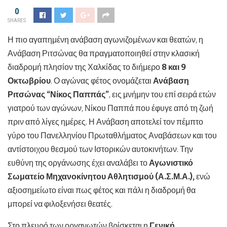
0
SHARES
Η πιο αγαπημένη ανάβαση αγωνιζομένων και θεατών, η
Ανάβαση Ριτσώνας θα πραγματοποιηθεί στην κλασική
διαδρομή πλησίον της Χαλκίδας το διήμερο
8 και 9
Οκτωβρίου
. Ο αγώνας φέτος ονομάζεται
Ανάβαση
Ριτσώνας “Νίκος Παππάς”
, εις μνήμην του επί σειρά ετών
γιατρού των αγώνων, Νίκου Παππά που έφυγε από τη ζωή
πριν από λίγες ημέρες. Η Ανάβαση αποτελεί τον πέμπτο
γύρο του Πανελληνίου Πρωταθλήματος Αναβάσεων και του
αντίστοιχου θεσμού των Ιστορικών αυτοκινήτων. Την
ευθύνη της οργάνωσης έχει αναλάβει το
Αγωνιστικό
Σωματείο Μηχανοκίνητου Αθλητισμού (Α.Σ.Μ.Α.),
ενώ
αξιοσημείωτο είναι πως φέτος και πάλι η διαδρομή θα
μπορεί να φιλοξενήσει θεατές.
Στο πλευρό των οργανωτών βρίσκεται η
Γενική