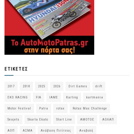
ΕΤΙΚΈΤΕΣ
2017
2018
2025
2026
Dirt Games
drift
EKO RACING
FIA
IAME
Karting
kartmania
Motor Festival
Patra
rotax
Rotax Max Challenge
Seajets
Skarta Ekato
Start Line
ΑΜΟΤΟΕ
ΑΟΛΑΠ
ΑΟΠ
ΑΣΜΑ
Ανάβαση Πιτίτσας
Αναβολή