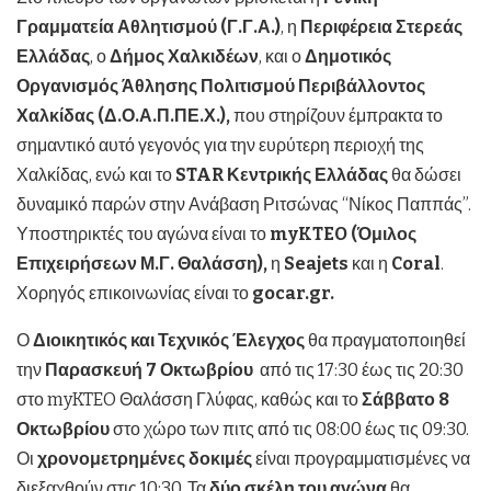
Γραμματεία Αθλητισμού (Γ.Γ.Α.)
, η
Περιφέρεια Στερεάς
Ελλάδας
, ο
Δήμος Χαλκιδέων
, και ο
Δημοτικός
Οργανισμός Άθλησης Πολιτισμού Περιβάλλοντος
Χαλκίδας (Δ.Ο.Α.Π.ΠΕ.Χ.),
που στηρίζουν έμπρακτα το
σημαντικό αυτό γεγονός για την ευρύτερη περιοχή της
Χαλκίδας, ενώ και το
STAR
Κεντρικής Ελλάδας
θα δώσει
δυναμικό παρών στην Ανάβαση Ριτσώνας “Νίκος Παππάς”.
Υποστηρικτές του αγώνα είναι το
myKTEO
(Όμιλος
Επιχειρήσεων Μ.Γ. Θαλάσση),
η
Seajets
και η
Coral
.
Χορηγός επικοινωνίας είναι το
gocar
.
gr
.
Ο
Διοικητικός και Τεχνικός Έλεγχος
θα πραγματοποιηθεί
την
Παρασκευή 7 Οκτωβρίου
από τις 17:30 έως τις 20:30
στο myKTEO Θαλάσση Γλύφας, καθώς και το
Σάββατο 8
Οκτωβρίου
στο χώρο των πιτς από τις 08:00 έως τις 09:30.
Οι
χρονομετρημένες δοκιμές
είναι προγραμματισμένες να
διεξαχθούν στις 10:30. Τα
δύο σκέλη του αγώνα
θα