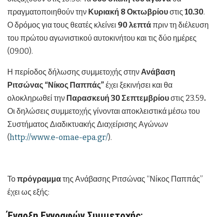
πραγματοποιηθούν την
Κυριακή 8 Οκτωβρίου
στις
10.30
.
Ο δρόμος για τους θεατές κλείνει
90 λεπτά
πριν τη διέλευση
του πρώτου αγωνιστικού αυτοκινήτου και τις δύο ημέρες
(09.00).
Η περίοδος δήλωσης συμμετοχής στην
Ανάβαση
Ριτσώνας “Νίκος Παππάς”
έχει ξεκινήσει και θα
ολοκληρωθεί την
Παρασκευή 30 Σεπτεμβρίου
στις 23.59
.
Οι δηλώσεις συμμετοχής γίνονται αποκλειστικά μέσω του
Συστήματος Διαδικτυακής Διαχείρισης Αγώνων
(
http://www.e-omae-epa.gr/
).
Το
πρόγραμμα
της Ανάβασης Ριτσώνας “Νίκος Παππάς”
έχει ως εξής:
Έναρξη Εγγραφών Συμμετοχής: