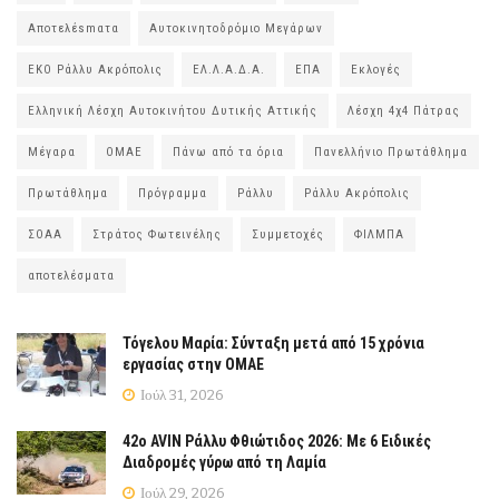
Αποτελέsmατα
Αυτοκινητοδρόμιο Μεγάρων
ΕΚΟ Ράλλυ Ακρόπολις
ΕΛ.Λ.Α.Δ.Α.
ΕΠΑ
Εκλογές
Ελληνική Λέσχη Αυτοκινήτου Δυτικής Αττικής
Λέσχη 4χ4 Πάτρας
Μέγαρα
ΟΜΑΕ
Πάνω από τα όρια
Πανελλήνιο Πρωτάθλημα
Πρωτάθλημα
Πρόγραμμα
Ράλλυ
Ράλλυ Ακρόπολις
ΣΟΑΑ
Στράτος Φωτεινέλης
Συμμετοχές
ΦΙΛΜΠΑ
αποτελέσματα
Τόγελου Μαρία: Σύνταξη μετά από 15 χρόνια
εργασίας στην ΟΜΑΕ
Ιούλ 31, 2026
42ο AVIN Ράλλυ Φθιώτιδος 2026: Με 6 Ειδικές
Διαδρομές γύρω από τη Λαμία
Ιούλ 29, 2026