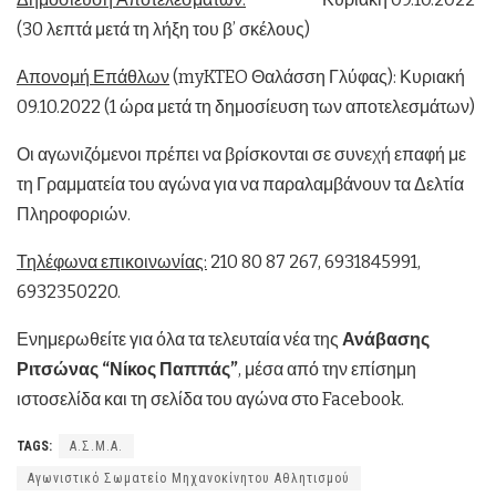
(30 λεπτά μετά τη λήξη του β’ σκέλους)
Απονομή Επάθλων
(myKTEO Θαλάσση Γλύφας): Κυριακή
09.10.2022 (1 ώρα μετά τη δημοσίευση των αποτελεσμάτων)
Οι αγωνιζόμενοι πρέπει να βρίσκονται σε συνεχή επαφή με
τη Γραμματεία του αγώνα για να παραλαμβάνουν τα Δελτία
Πληροφοριών.
Τηλέφωνα επικοινωνίας:
210 80 87 267, 6931845991,
6932350220.
Ενημερωθείτε για όλα τα τελευταία νέα της
Ανάβασης
Ριτσώνας “Νίκος Παππάς”
, μέσα από την επίσημη
ιστοσελίδα και τη σελίδα του αγώνα στο Facebook.
TAGS:
Α.Σ.Μ.Α.
Αγωνιστικό Σωματείο Μηχανοκίνητου Αθλητισμού