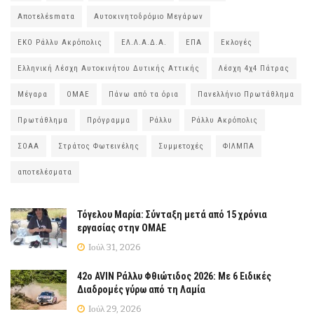
Αποτελέsmατα
Αυτοκινητοδρόμιο Μεγάρων
ΕΚΟ Ράλλυ Ακρόπολις
ΕΛ.Λ.Α.Δ.Α.
ΕΠΑ
Εκλογές
Ελληνική Λέσχη Αυτοκινήτου Δυτικής Αττικής
Λέσχη 4χ4 Πάτρας
Μέγαρα
ΟΜΑΕ
Πάνω από τα όρια
Πανελλήνιο Πρωτάθλημα
Πρωτάθλημα
Πρόγραμμα
Ράλλυ
Ράλλυ Ακρόπολις
ΣΟΑΑ
Στράτος Φωτεινέλης
Συμμετοχές
ΦΙΛΜΠΑ
αποτελέσματα
Τόγελου Μαρία: Σύνταξη μετά από 15 χρόνια
εργασίας στην ΟΜΑΕ
Ιούλ 31, 2026
42ο AVIN Ράλλυ Φθιώτιδος 2026: Με 6 Ειδικές
Διαδρομές γύρω από τη Λαμία
Ιούλ 29, 2026