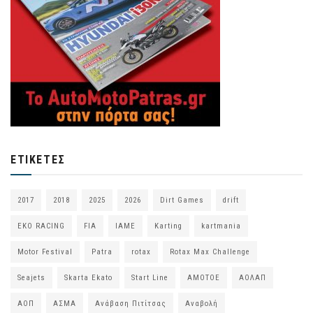
ΕΤΙΚΈΤΕΣ
2017
2018
2025
2026
Dirt Games
drift
EKO RACING
FIA
IAME
Karting
kartmania
Motor Festival
Patra
rotax
Rotax Max Challenge
Seajets
Skarta Ekato
Start Line
ΑΜΟΤΟΕ
ΑΟΛΑΠ
ΑΟΠ
ΑΣΜΑ
Ανάβαση Πιτίτσας
Αναβολή