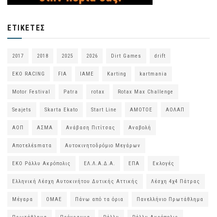
ΕΤΙΚΈΤΕΣ
2017
2018
2025
2026
Dirt Games
drift
EKO RACING
FIA
IAME
Karting
kartmania
Motor Festival
Patra
rotax
Rotax Max Challenge
Seajets
Skarta Ekato
Start Line
ΑΜΟΤΟΕ
ΑΟΛΑΠ
ΑΟΠ
ΑΣΜΑ
Ανάβαση Πιτίτσας
Αναβολή
Αποτελέsmατα
Αυτοκινητοδρόμιο Μεγάρων
ΕΚΟ Ράλλυ Ακρόπολις
ΕΛ.Λ.Α.Δ.Α.
ΕΠΑ
Εκλογές
Ελληνική Λέσχη Αυτοκινήτου Δυτικής Αττικής
Λέσχη 4χ4 Πάτρας
Μέγαρα
ΟΜΑΕ
Πάνω από τα όρια
Πανελλήνιο Πρωτάθλημα