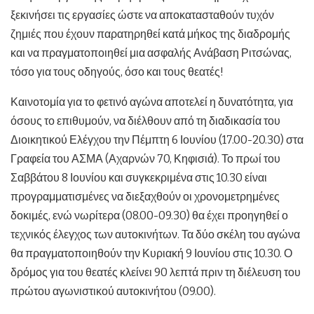
ξεκινήσει τις εργασίες ώστε να αποκατασταθούν τυχόν
ζημιές που έχουν παρατηρηθεί κατά μήκος της διαδρομής
και να πραγματοποιηθεί μια ασφαλής Ανάβαση Ριτσώνας,
τόσο για τους οδηγούς, όσο και τους θεατές!
Καινοτομία για το φετινό αγώνα αποτελεί η δυνατότητα, για
όσους το επιθυμούν, να διέλθουν από τη διαδικασία του
Διοικητικού Ελέγχου την Πέμπτη 6 Ιουνίου (17.00-20.30) στα
Γραφεία του ΑΣΜΑ (Αχαρνών 70, Κηφισιά). Το πρωί του
Σαββάτου 8 Ιουνίου και συγκεκριμένα στις 10.30 είναι
προγραμματισμένες να διεξαχθούν οι χρονομετρημένες
δοκιμές, ενώ νωρίτερα (08.00-09.30) θα έχει προηγηθεί ο
τεχνικός έλεγχος των αυτοκινήτων. Τα δύο σκέλη του αγώνα
θα πραγματοποιηθούν την Κυριακή 9 Ιουνίου στις 10.30. Ο
δρόμος για του θεατές κλείνει 90 λεπτά πριν τη διέλευση του
πρώτου αγωνιστικού αυτοκινήτου (09.00).