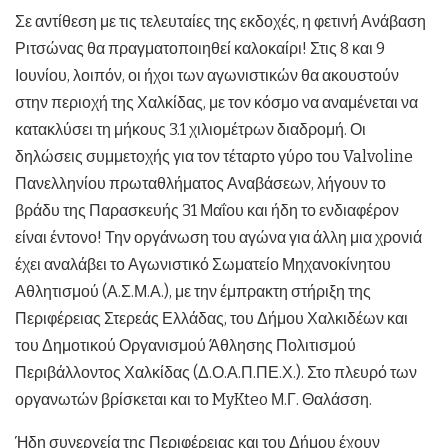
Σε αντίθεση με τις τελευταίες της εκδοχές, η φετινή Ανάβαση
Ριτσώνας θα πραγματοποιηθεί καλοκαίρι! Στις 8 και 9
Ιουνίου, λοιπόν, οι ήχοι των αγωνιστικών θα ακουστούν
στην περιοχή της Χαλκίδας, με τον κόσμο να αναμένεται να
κατακλύσει τη μήκους 3.1 χιλιομέτρων διαδρομή. Οι
δηλώσεις συμμετοχής για τον τέταρτο γύρο του Valvoline
Πανελληνίου πρωταθλήματος Αναβάσεων, λήγουν το
βράδυ της Παρασκευής 31 Μαΐου και ήδη το ενδιαφέρον
είναι έντονο! Την οργάνωση του αγώνα για άλλη μια χρονιά
έχει αναλάβει το Αγωνιστικό Σωματείο Μηχανοκίνητου
Αθλητισμού (Α.Σ.Μ.Α.), με την έμπρακτη στήριξη της
Περιφέρειας Στερεάς Ελλάδας, του Δήμου Χαλκιδέων και
του Δημοτικού Οργανισμού Άθλησης Πολιτισμού
Περιβάλλοντος Χαλκίδας (Δ.Ο.Α.Π.ΠΕ.Χ.). Στο πλευρό των
οργανωτών βρίσκεται και το MyKteo Μ.Γ. Θαλάσση.
Ήδη συνεργεία της Περιφέρειας και του Δήμου έχουν