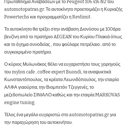
Πρωτάθλημα Αναβάσεων με το Peugeot 106 s16 N2 του
automotopatras.gr. Το αυτοκίνητο προετοιμάζει η Κυριαζής
Powertechs και προγραμματίζει η Revlimit .
Το αυτοκίνητο θα τρέξει στην ανάβαση Διονύσου με 100άρα
βενζίνη από το πρατήριο AEGEAN του Κυρίου Πλακιά όπως
και το όχημα συνοδείας , που φούλαρε πετρέλαιο , από το
συγκεκριμένο πρατήριο.
Ο κύριος Μυλωνάκος θέλει να ευχαριστήσει τους χορηγούς
του mylon cafe , coffee expert Buondi, τα αναψυκτικά
Κωνσταντόπουλος, τα κρέατα Λεωνιδόπουλος, την εταιρία
ΑΛΦΑ γιαούρτια, την Βιομπετόν Τζεγγενές, το
μεζεδοπωλείο ΣΙΝΙΑΛΟ καθώς και την εταιρία MARKOVAS
engine tuning.
Τέλος ένα μεγάλο ευχαριστώ στο automotopatras.gr για
την παραχώρηση του αυτοκινήτου.