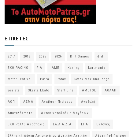
ΕΤΙΚΈΤΕΣ
2017
2018
2025
2026
Dirt Games
drift
EKO RACING
FIA
IAME
Karting
kartmania
Motor Festival
Patra
rotax
Rotax Max Challenge
Seajets
Skarta Ekato
Start Line
ΑΜΟΤΟΕ
ΑΟΛΑΠ
ΑΟΠ
ΑΣΜΑ
Ανάβαση Πιτίτσας
Αναβολή
Αποτελέsmατα
Αυτοκινητοδρόμιο Μεγάρων
ΕΚΟ Ράλλυ Ακρόπολις
ΕΛ.Λ.Α.Δ.Α.
ΕΠΑ
Εκλογές
Ελληνική Λέσχη Αυτοκινήτου Δυτικής Αττικής
Λέσχη 4χ4 Πάτρας