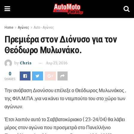
Home
Αγώνες
Auto - Αγώνες
Πρεμιέρα στον Διόνυσο για τον
Θεόδωρο Μυλωνάκο.
by
Chris
Απρ 23, 2016
0
SHARES
Την ανάβαση Διονύσου επέλεξε ο Θεόδωρος Μυλωνάκος ,
της ΦΙΛ.Μ.ΠΑ ,για να κάνει το ντεμπούτο του στο χώρο των
αγώνων.
Έτσι λοιπόν αυτό το Σαββατοκύριακο ( 23-24/04) θα λάβει
μέρος στον αγώνα που προσμετρά στο Πανελλήνιο