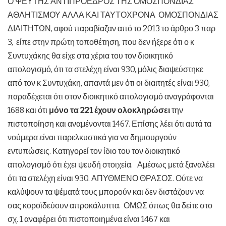
Ο ΨΕΥΤΗΣ ΑΝΤΙΠΡΟΕΔΡΟΣ ΤΗΣ ΟΜΟΣΠΟΝΔΙΑΣ
ΑΘΛΗΤΙΣΜΟΥ ΑΛΛΑ ΚΑΙ ΤΑΥΤΟΧΡΟΝΑ ΟΜΟΣΠΟΝΔΙΑΣ
ΔΙΑΙΤΗΤΩΝ, αφού παραβίαζαν από το 2013 το άρθρο 3 παρ
3, είπε στην πρώτη τοποθέτηση, που δεν ήξερε ότι ο κ
Συντυχάκης θα είχε στα χέρια του τον διοικητικό
απολογισμό, ότι τα στελέχη είναι 930, μόλις διαψεύστηκε
από τον κ Συντυχάκη, απαντά μεν ότι οι διαιτητές είναι 930,
παραδέχεται ότι στον διοικητικό απολογισμό αναγράφονται
1688 και ότι
μόνο τα 221 έχουν ολοκληρώσει
την
πιστοποίηση και αναμένονται 1467. Επίσης λέει ότι αυτά τα
νούμερα είναι παρελκυστικά για να δημιουργούν
εντυπώσεις. Κατηγορεί τον ίδιο του τον διοικητικό
απολογισμό ότι έχει ψευδή στοιχεία. Αμέσως μετά ξαναλέει
ότι τα στελέχη είναι 930. ΑΠΥΘΜΕΝΟ ΘΡΑΣΟΣ. Ούτε να
καλύψουν τα ψέματά τους μπορούν και δεν διστάζουν να
σας κοροϊδεύουν απροκάλυπτα. ΟΜΩΣ όπως θα δείτε στο
σχ. 1 αναφέρει ότι πιστοποιημένα είναι 1467 και