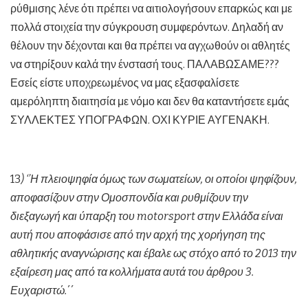
ρύθμισης λένε ότι πρέπει να αιτιολογήσουν επαρκώς και με
πολλά στοιχεία την σύγκρουση συμφερόντων. Δηλαδή αν
θέλουν την δέχονται και θα πρέπει να αγχωθούν οι αθλητές
να στηρίξουν καλά την ένστασή τους. ΠΑΛΑΒΩΣΑΜΕ???
Εσείς είστε υποχρεωμένος να μας εξασφαλίσετε
αμερόληπτη διαιτησία με νόμο και δεν θα καταντήσετε εμάς
ΣΥΛΛΕΚΤΕΣ ΥΠΟΓΡΑΦΩΝ. ΟΧΙ ΚΥΡΙΕ ΑΥΓΕΝΑΚΗ.
13
) ‘’Η πλειοψηφία όμως των σωματείων, οι οποίοι ψηφίζουν,
αποφασίζουν στην Ομοσπονδία και ρυθμίζουν την
διεξαγωγή και ύπαρξη του
motorsport
στην Ελλάδα είναι
αυτή που αποφάσισε από την αρχή της χορήγηση της
αθλητικής αναγνώρισης και έβαλε ως στόχο από το 2013 την
εξαίρεση μας από τα κολλήματα αυτά του άρθρου 3.
Ευχαριστώ.΄΄