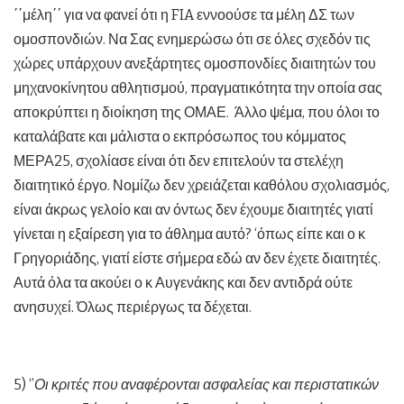
΄΄μέλη΄΄ για να φανεί ότι η FIA εννοούσε τα μέλη ΔΣ των
ομοσπονδιών. Να Σας ενημερώσω ότι σε όλες σχεδόν τις
χώρες υπάρχουν ανεξάρτητες ομοσπονδίες διαιτητών του
μηχανοκίνητου αθλητισμού, πραγματικότητα την οποία σας
αποκρύπτει η διοίκηση της ΟΜΑΕ. Άλλο ψέμα, που όλοι το
καταλάβατε και μάλιστα ο εκπρόσωπος του κόμματος
ΜΕΡΑ25, σχολίασε είναι ότι δεν επιτελούν τα στελέχη
διαιτητικό έργο. Νομίζω δεν χρειάζεται καθόλου σχολιασμός,
είναι άκρως γελοίο και αν όντως δεν έχουμε διαιτητές γιατί
γίνεται η εξαίρεση για το άθλημα αυτό? ‘όπως είπε και ο κ
Γρηγοριάδης, γιατί είστε σήμερα εδώ αν δεν έχετε διαιτητές.
Αυτά όλα τα ακούει ο κ Αυγενάκης και δεν αντιδρά ούτε
ανησυχεί. Όλως περιέργως τα δέχεται.
5) ‘’
Οι κριτές που αναφέρονται ασφαλείας και περιστατικών