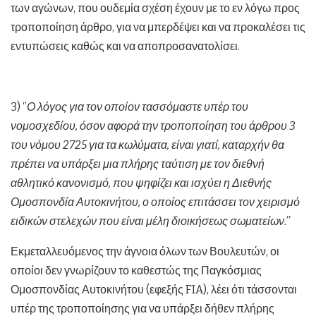
των αγώνων, που ουδεμία σχέση έχουν με το εν λόγω προς
τροποποίηση άρθρο, για να μπερδέψει και να προκαλέσει τις
εντυπώσεις καθώς και να αποπροσανατολίσει.
3) ‘’
Ο λόγος για τον οποίον τασσόμαστε υπέρ του
νομοσχεδίου, όσον αφορά την τροποποίηση του άρθρου 3
του νόμου 2725 για τα κωλύματα, είναι γιατί, καταρχήν θα
πρέπει να υπάρξει μια πλήρης ταύτιση με τον διεθνή
αθλητικό κανονισμό, που ψηφίζει και ισχύει η Διεθνής
Ομοσπονδία Αυτοκινήτου, ο οποίος επιτάσσει τον χειρισμό
ειδικών στελεχών που είναι μέλη διοικήσεως σωματείων.’’
Εκμεταλλευόμενος την άγνοια όλων των Βουλευτών, οι
οποίοι δεν γνωρίζουν το καθεστώς της Παγκόσμιας
Ομοσπονδίας Αυτοκινήτου (εφεξής FIA), λέει ότι τάσσονται
υπέρ της τροποποίησης για να υπάρξει δήθεν πλήρης