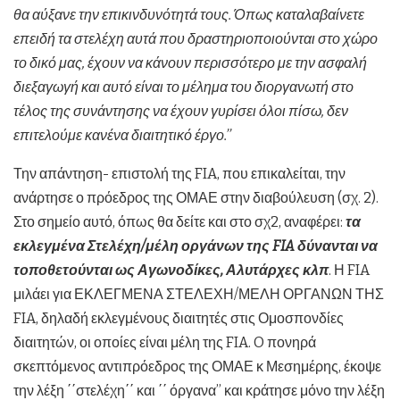
θα αύξανε την επικινδυνότητά τους. Όπως καταλαβαίνετε
επειδή τα στελέχη αυτά που δραστηριοποιούνται στο χώρο
το δικό μας, έχουν να κάνουν περισσότερο με την ασφαλή
διεξαγωγή και αυτό είναι το μέλημα του διοργανωτή στο
τέλος της συνάντησης να έχουν γυρίσει όλοι πίσω, δεν
επιτελούμε κανένα διαιτητικό έργο.’’
Την απάντηση- επιστολή της FIA, που επικαλείται, την
ανάρτησε ο πρόεδρος της ΟΜΑΕ στην διαβούλευση (σχ. 2).
Στο σημείο αυτό, όπως θα δείτε και στο σχ2, αναφέρει:
τα
εκλεγμένα Στελέχη/μέλη οργάνων της
FIA
δύνανται να
τοποθετούνται ως Αγωνοδίκες, Αλυτάρχες κλπ
. Η FIA
μιλάει για ΕΚΛΕΓΜΕΝΑ ΣΤΕΛΕΧΗ/ΜΕΛΗ ΟΡΓΑΝΩΝ ΤΗΣ
FIA, δηλαδή εκλεγμένους διαιτητές στις Ομοσπονδίες
διαιτητών, οι οποίες είναι μέλη της FIA. O πονηρά
σκεπτόμενος αντιπρόεδρος της ΟΜΑΕ κ Μεσημέρης, έκοψε
την λέξη ΄΄στελέχη΄΄ και ΄΄ όργανα’’ και κράτησε μόνο την λέξη