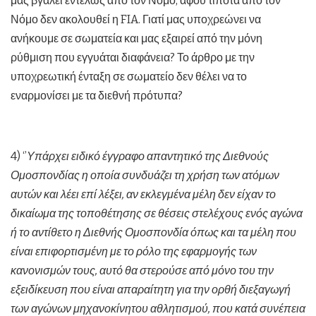
μας βγάλει εντελώς από τον Νόμο, αφού τίποτα από τον
Νόμο δεν ακολουθεί η FIA. Γιατί μας υποχρεώνει να
ανήκουμε σε σωματεία και μας εξαιρεί από την μόνη
ρύθμιση που εγγυάται διαφάνεια? Το άρθρο με την
υποχρεωτική ένταξη σε σωματείο δεν θέλει να το
εναρμονίσει με τα διεθνή πρότυπα?
4) ‘’
Υπάρχει ειδικό έγγραφο απαντητικό της Διεθνούς
Ομοσπονδίας η οποία συνδυάζει τη χρήση των ατόμων
αυτών και λέει επί λέξει, αν εκλεγμένα μέλη δεν είχαν το
δικαίωμα της τοποθέτησης σε θέσεις στελέχους ενός αγώνα
ή το αντίθετο η Διεθνής Ομοσπονδία όπως και τα μέλη που
είναι επιφορτισμένη με το ρόλο της εφαρμογής των
κανονισμών τους, αυτό θα στερούσε από μόνο του την
εξειδίκευση που είναι απαραίτητη για την ορθή διεξαγωγή
των αγώνων μηχανοκίνητου αθλητισμού, που κατά συνέπεια