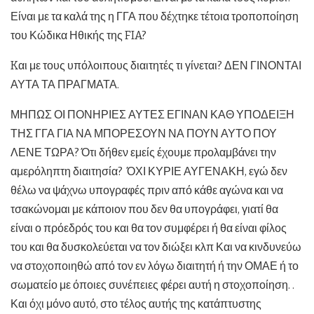
Είναι με τα καλά της η ΓΓΑ που δέχτηκε τέτοια τροποποίηση
του Κώδικα Ηθικής της FIA?
Kαι με τους υπόλοιπους διαιτητές τι γίνεται? ΔΕΝ ΓΙΝΟΝΤΑΙ
ΑΥΤΑ ΤΑ ΠΡΑΓΜΑΤΑ.
ΜΗΠΩΣ ΟΙ ΠΟΝΗΡΙΕΣ ΑΥΤΕΣ ΕΓΙΝΑΝ ΚΑΘ ΥΠΟΔΕΙΞΗ
ΤΗΣ ΓΓΑ ΓΙΑ ΝΑ ΜΠΟΡΕΣΟΥΝ ΝΑ ΠΟΥΝ ΑΥΤΟ ΠΟΥ
ΛΕΝΕ ΤΩΡΑ? Ότι δήθεν εμείς έχουμε προλαμβάνει την
αμερόληπτη διαιτησία? ΌΧΙ ΚΥΡΙΕ ΑΥΓΕΝΑΚΗ, εγώ δεν
θέλω να ψάχνω υπογραφές πριν από κάθε αγώνα και να
τσακώνομαι με κάποιον που δεν θα υπογράφει, γιατί θα
είναι ο πρόεδρός του και θα τον συμφέρει ή θα είναι φίλος
του και θα δυσκολεύεται να τον διώξει κλπ Και να κινδυνεύω
να στοχοποιηθώ από τον εν λόγω διαιτητή ή την ΟΜΑΕ ή το
σωματείο με όποιες συνέπειες φέρει αυτή η στοχοποίηση. .
Και όχι μόνο αυτό, στο τέλος αυτής της κατάπτυστης