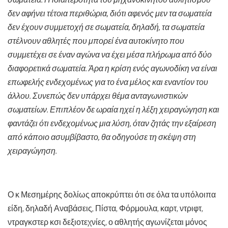
δεν αφήνει τέτοια περιθώρια, διότι αφενός μεν τα σωματεία
δεν έχουν συμμετοχή σε σωματεία, δηλαδή, τα σωματεία
στέλνουν αθλητές που μπορεί ένα αυτοκίνητο που
συμμετέχει σε έναν αγώνα να έχει μέσα πλήρωμα από δύο
διαφορετικά σωματεία. Άρα η κρίση ενός αγωνοδίκη να είναι
επωφελής ενδεχομένως για το ένα μέλος και εναντίον του
άλλου. Συνεπώς δεν υπάρχει θέμα ανταγωνιστικών
σωματείων. Επιπλέον δε ωραία ηχεί η λέξη χειραγώγηση και
φαντάζει ότι ενδεχομένως μια λύση, όταν ζητάς την εξαίρεση
από κάποιο ασυμβίβαστο, θα οδηγούσε τη σκέψη στη
χειραγώγηση.
Ο κ Μεσημέρης δολίως αποκρύπτει ότι σε όλα τα υπόλοιπα
είδη, δηλαδή Αναβάσεις, Πίστα, Φόρμουλα, καρτ, ντριφτ,
ντραγκστερ κσι δεξιοτεχνίες, ο αθλητής αγωνίζεται μόνος