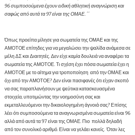
96 συμποσούμενα έχουν ειδική αθλητική αναγνώριση και
σαφώς από αυτά τα 97 είναι της ΟΜΑΕ. ΄΄
Όπως προείπα μίλησε για σωματεία της ΟΜΑΕ και της
ΑΜΟΤΟΕ επίτηδες για να μεγαλώσει την ψαλίδα ανάμεσα σε
μέλη ΔΣ και Διαιτητές. Δεν είχε καμία δουλειά να αναφέρει τα
σωματεία της ΑΜΟΤΟΕ. Τι σχέση έχει πόσα σωματεία έχει η
ΑΜΟΤΟΕ με το αίτημα για τροποποίηση από την ΟΜΑΕ και
όχι από την ΑΜΟΤΟΕ? Δεν είναι πασιφανές ότι είχαν σκοπό
να σας παραπλανήσουν με ψεύτικα κατασκευασμένα
στοιχεία, υποτιμώντας την νοημοσύνη σας και
εκμεταλλευόμενοι την δικαιολογημένη άγνοιά σας? Επίσης
λέει ότι συμποσούμενα τα αναγνωρισμένα σωματεία είναι 96
αλλά από αυτά τα 97 είναι της ΟΜΑΕ. Πιο πολλά δηλαδή
από τον συνολικό αριθμό. Είναι να γελάει κανείς. Όταν λες