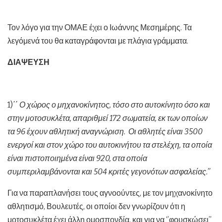
Τον λόγο για την ΟΜΑΕ έχει ο Ιωάννης Μεσημέρης. Τα
λεγόμενά του θα καταγράφονται με πλάγια γράμματα.
ΔΙΑΨΕΥΣΗ
1)΄΄
Ο χώρος ο μηχανοκίνητος, τόσο στο αυτοκίνητο όσο και
στην μοτοσυκλέτα, απαριθμεί 172 σωματεία, εκ των οποίων
τα 96 έχουν αθλητική αναγνώριση. Οι αθλητές είναι 3500
ενεργοί και στον χώρο του αυτοκινήτου τα στελέχη, τα οποία
είναι πιστοποιημένα είναι 920, στα οποία
συμπεριλαμβάνονται και 504 κριτές γεγονότων ασφαλείας.’’
Για να παραπλανήσει τους αγνοούντες, με τον μηχανοκίνητο
αθλητισμό, Βουλευτές, οι οποίοι δεν γνωρίζουν ότι η
μοτοσυκλέτα έχει άλλη ομοσπονδία, και για να ‘’φουσκώσει’’