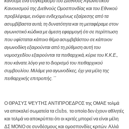
κάνουμε ένα συγκερασμό του Διεθνούς Αγωνιστικού
Κανονισμού της Διεθνούς Ομοσπονδίας και του Εθνικού
προβλέψαμε, ενόψει ενδεχομένως εξαίρεσης από τα
ασυμβίβαστα αυτά, τη δυνατότητα και τη μεταφέραμε στον
αγωνιστικό κώδικα με άμεση εφαρμογή ότι σε περίπτωση
που υφίσταται κάποιο θέμα ασυμβιβάστου σε κάποιον
αγωνοδίκη εξαιρούνται από τη ρύθμιση αυτή του
νομοσχεδίου εξαιρούνται τα πειθαρχικά, κύριε του Κ.Κ.Ε.,
που κάνατε λόγο για το διορισμό του πειθαρχικού
συμβουλίου. Μιλάμε για αγωνοδίκες, όχι για μέλη της
πειθαρχικής επιτροπής. ΄΄
Ο ΘΡΑΣΥΣ ΨΕΥΤΗΣ ΑΝΤΙΠΡΟΕΔΡΟΣ της ΟΜΑΕ τολμά
να αποκαλεί σωματεία τα clubs, τα οποία δεν έχουν αθλητές
και τολμά να αποκρύπτει ότι οι κριτές μπορεί να είναι μέλη
ΔΣ ΜΟΝΟ σε συνδέσμους και ομοσπονδίες κριτών. Αλλά