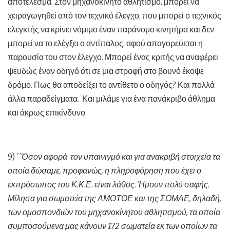
αποτέλεσμα. Στον μηχανοκίνητο αθλητισμό, μπορεί να
χειραγωγηθεί από τον τεχνικό έλεγχο, που μπορεί ο τεχνικός
ελεγκτής να κρίνει νόμιμο έναν παράνομο κινητήρα και δεν
μπορεί να το ελέγξει ο αντίπαλος, αφού απαγορεύεται η
παρουσία του στον έλεγχο. Μπορεί ένας κριτής να αναφέρει
ψευδώς έναν οδηγό ότι σε μια στροφή στο βουνό έκοψε
δρόμο. Πως θα αποδείξει το αντίθετο ο οδηγός? Και πολλά
άλλα παραδείγματα. Και μιλάμε για ένα πανάκριβο άθλημα
και άκρως επικίνδυνο.
9) ΄΄
Όσον αφορά τον υπαινιγμό και για ανακριβή στοιχεία τα
οποία δώσαμε, προφανώς, η πληροφόρηση που έχει ο
εκπρόσωπος του Κ.Κ.Ε. είναι λάθος. Ήμουν πολύ σαφής.
Μίλησα για σωματεία της ΑΜΟΤΟΕ και της ΣΟΜΑΕ, δηλαδή,
των ομοσπονδιών του μηχανοκίνητου αθλητισμού, τα οποία
συμποσούμενα μας κάνουν 172 σωματεία εκ των οποίων τα