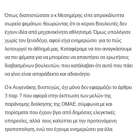
Όπως διαπιστώσατε ο κ Μεσημέρης είπε απροκάλυπτα
σωρεία ψεμάτων, θεωρώντας ότι οι κύριοι Βουλευτές δεν
έχουν ιδέα από μηχανοκίνητο αθλητισμό. Όμως υπολόγισε
χωρίς τον ξενοδόχο, αφού είχα ενημερώσει για το πώς
λειτουργεί το άθλημά μας. Καταφέραμε να τον αναγκάσουμε
να πει ψέματα για να μπορέσει να απαντήσει σε ερωτήσεις
διαβασμένων βουλευτών, που κατάλαβαν ότι αυτό που πάει
να γίνει είναι απαράδεκτο και αδιανόητο.
Ο κ Αυγενάκης δυστυχώς, όχι μόνο δεν εφαρμόζει το άρθρο
3 παρ. 7 που αφορά στην έκπτωση των μελών της
παράνομης διοίκησης της ΟΜΑΕ, σύμφωνα με και
πορίσματα που έχουν βγει από δημόσιες ελεγκτικές
υπηρεσίες, αλλά τους καλύπτει με την προτεινόμενη
τροποποίηση, ενώ τον έχουμε ενημερώσει για όλα.