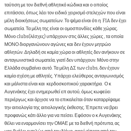
ταύτιση με τον διεθνή αθλητικό κώδικα και ο οποίος
επιτάσσει, όπως λέει τον ειδικό χειρισμό στελεχών που είναι
μέλη διοικήσεως σωματείων. Το ψέμα είναι ότι η FIA δεν έχει
σωματεία. Τα μέλη της είναι οι ομοσπονδίες κάθε χώρας.
Μόνο clubs(λέσχες) υπάρχουν στις άλλες χώρες , τα οποία
ΜΟΝΟ διοργανώνουν αγώνες και δεν έχουν μητρώο
αθλητών. Δηλαδή σε καμία χώρα οι αθλητές δεν ανήκουν σε
ανταγωνιστικά σωματεία, γιατί δεν υπάρχουν. Μόνο στην
Ελλάδα συμβαίνει αυτό. Τα μέλη ΔΣ των clubs, δεν έχουν
καμία σχέση με αθλητές. Υπάρχει ελεύθερος ανταγωνισμός
και μάλιστα είναι και κερδοσκοπικού χαρακτήρα. Ο κ
Αυγενάκης έχει ενημερωθεί επ αυτού, όμως κωφεύει
περιέργως και άρχισε να το επικαλείται όταν καταρρίψαμε
την αιτιολογία της αιτιολογικής έκθεσης. Έπρεπε να βρει
προφανώς κάτι άλλο για να πείσει. Εφόσον ο κ Αυγενάκης
θέλει να εναρμονίσει την ΟΜΑΕ με τα διεθνή πρότυπα, ας