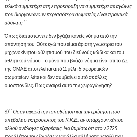
τελικά συμμετέχει στην προκήρυξη να συμμετέχει σε αγώνες
που διοργανώνουν περισσότερα σωματεία, είναι πρακτικά
αδύνατη.΄΄
Όπως διαπιστώνετε δεν βγάζει κανείς νόημα από την
απάντησή του. Ούτε εγώ που είμαι άριστη γνώστρια του
μηχανοκίνητου αθλητισμού, του διεθνούς κώδικα και του
αθλητικού νόμου. Το μόνο που βγάζει νόημα είναι ότι το ΔΣ
της ΟΜΑΕ αποτελείται από 11 μέλη διαφορετικών
σωματείων, λέτε και δεν συμβαίνει αυτό σε άλλες
ομοσπονδίες. Πως αναιρεί αυτό την χειραγώγηση?
8)΄΄
Όσον αφορά την τοποθέτηση και την ερώτηση που
υπέβαλε ο εκπρόσωπος του Κ.Κ.Ε., αν υπάρχουν κάπου
αλλού ανάλογες εξαιρέσεις. Να θυμίσω ότι στο ν.2725
προβλέπονται εξαιρέσεις για άλλα αθλήματα μεταξύ των