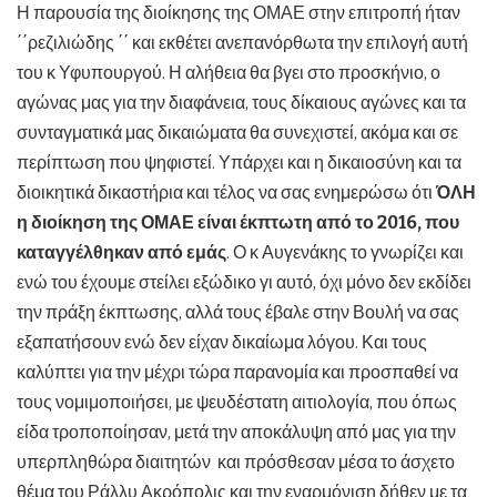
Η παρουσία της διοίκησης της ΟΜΑΕ στην επιτροπή ήταν
΄΄ρεζιλιώδης ΄΄ και εκθέτει ανεπανόρθωτα την επιλογή αυτή
του κ Υφυπουργού. Η αλήθεια θα βγει στο προσκήνιο, ο
αγώνας μας για την διαφάνεια, τους δίκαιους αγώνες και τα
συνταγματικά μας δικαιώματα θα συνεχιστεί, ακόμα και σε
περίπτωση που ψηφιστεί. Υπάρχει και η δικαιοσύνη και τα
διοικητικά δικαστήρια και τέλος να σας ενημερώσω ότι
ΌΛΗ
η διοίκηση της ΟΜΑΕ είναι έκπτωτη από το 2016, που
καταγγέλθηκαν από εμάς
. Ο κ Αυγενάκης το γνωρίζει και
ενώ του έχουμε στείλει εξώδικο γι αυτό, όχι μόνο δεν εκδίδει
την πράξη έκπτωσης, αλλά τους έβαλε στην Βουλή να σας
εξαπατήσουν ενώ δεν είχαν δικαίωμα λόγου. Και τους
καλύπτει για την μέχρι τώρα παρανομία και προσπαθεί να
τους νομιμοποιήσει, με ψευδέστατη αιτιολογία, που όπως
είδα τροποποίησαν, μετά την αποκάλυψη από μας για την
υπερπληθώρα διαιτητών και πρόσθεσαν μέσα το άσχετο
θέμα του Ράλλυ Ακρόπολις και την εναρμόνιση δήθεν με τα