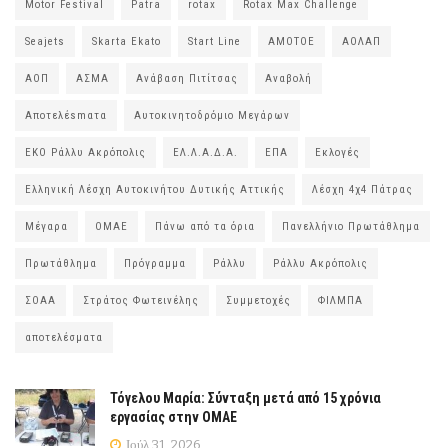
Motor Festival
Patra
rotax
Rotax Max Challenge
Seajets
Skarta Ekato
Start Line
ΑΜΟΤΟΕ
ΑΟΛΑΠ
ΑΟΠ
ΑΣΜΑ
Ανάβαση Πιτίτσας
Αναβολή
Αποτελέsmατα
Αυτοκινητοδρόμιο Μεγάρων
ΕΚΟ Ράλλυ Ακρόπολις
ΕΛ.Λ.Α.Δ.Α.
ΕΠΑ
Εκλογές
Ελληνική Λέσχη Αυτοκινήτου Δυτικής Αττικής
Λέσχη 4χ4 Πάτρας
Μέγαρα
ΟΜΑΕ
Πάνω από τα όρια
Πανελλήνιο Πρωτάθλημα
Πρωτάθλημα
Πρόγραμμα
Ράλλυ
Ράλλυ Ακρόπολις
ΣΟΑΑ
Στράτος Φωτεινέλης
Συμμετοχές
ΦΙΛΜΠΑ
αποτελέσματα
Τόγελου Μαρία: Σύνταξη μετά από 15 χρόνια
εργασίας στην ΟΜΑΕ
Ιούλ 31, 2026