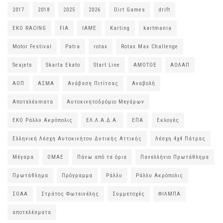
2017
2018
2025
2026
Dirt Games
drift
EKO RACING
FIA
IAME
Karting
kartmania
Motor Festival
Patra
rotax
Rotax Max Challenge
Seajets
Skarta Ekato
Start Line
ΑΜΟΤΟΕ
ΑΟΛΑΠ
ΑΟΠ
ΑΣΜΑ
Ανάβαση Πιτίτσας
Αναβολή
Αποτελέsmατα
Αυτοκινητοδρόμιο Μεγάρων
ΕΚΟ Ράλλυ Ακρόπολις
ΕΛ.Λ.Α.Δ.Α.
ΕΠΑ
Εκλογές
Ελληνική Λέσχη Αυτοκινήτου Δυτικής Αττικής
Λέσχη 4χ4 Πάτρας
Μέγαρα
ΟΜΑΕ
Πάνω από τα όρια
Πανελλήνιο Πρωτάθλημα
Πρωτάθλημα
Πρόγραμμα
Ράλλυ
Ράλλυ Ακρόπολις
ΣΟΑΑ
Στράτος Φωτεινέλης
Συμμετοχές
ΦΙΛΜΠΑ
αποτελέσματα