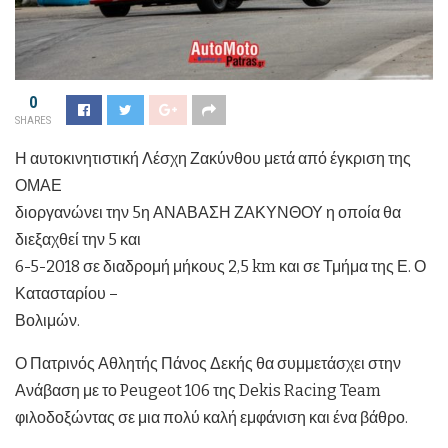
0
SHARES
Η αυτοκινητιστική Λέσχη Ζακύνθου μετά από έγκριση της
ΟΜΑΕ
διοργανώνει την 5η ΑΝΑΒΑΣΗ ΖΑΚΥΝΘΟΥ η οποία θα
διεξαχθεί την 5 και
6-5-2018 σε διαδρομή μήκους 2,5 km και σε Τμήμα της Ε. Ο
Κατασταρίου –
Βολιμών.
Ο Πατρινός Αθλητής Πάνος Δεκής θα συμμετάσχει στην
Ανάβαση με το Peugeot 106 της Dekis Racing Team
φιλοδοξώντας σε μια πολύ καλή εμφάνιση και ένα βάθρο.