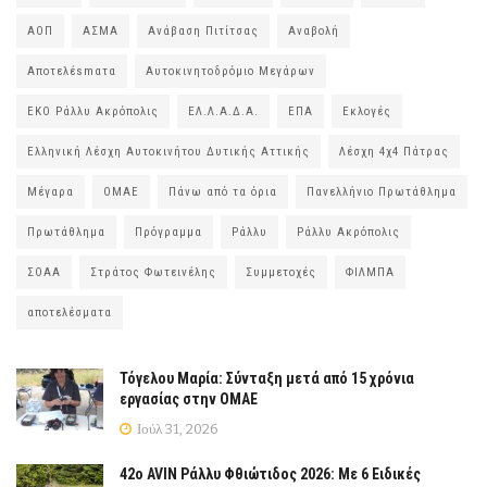
ΑΟΠ
ΑΣΜΑ
Ανάβαση Πιτίτσας
Αναβολή
Αποτελέsmατα
Αυτοκινητοδρόμιο Μεγάρων
ΕΚΟ Ράλλυ Ακρόπολις
ΕΛ.Λ.Α.Δ.Α.
ΕΠΑ
Εκλογές
Ελληνική Λέσχη Αυτοκινήτου Δυτικής Αττικής
Λέσχη 4χ4 Πάτρας
Μέγαρα
ΟΜΑΕ
Πάνω από τα όρια
Πανελλήνιο Πρωτάθλημα
Πρωτάθλημα
Πρόγραμμα
Ράλλυ
Ράλλυ Ακρόπολις
ΣΟΑΑ
Στράτος Φωτεινέλης
Συμμετοχές
ΦΙΛΜΠΑ
αποτελέσματα
Τόγελου Μαρία: Σύνταξη μετά από 15 χρόνια
εργασίας στην ΟΜΑΕ
Ιούλ 31, 2026
42ο AVIN Ράλλυ Φθιώτιδος 2026: Με 6 Ειδικές