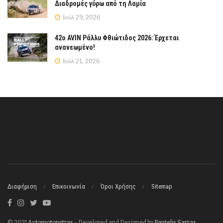
Διαδρομές γύρω από τη Λαμία
Ιούλ 29, 2026
42ο AVIN Ράλλυ Φθιώτιδος 2026: Έρχεται
ανανεωμένο!
Ιούλ 21, 2026
Διαφήμιση
Επικοινωνία
Όροι Χρήσης
Sitemap
© 2021
Automotopatras
- Developed and Designed by
Pantelis Sarras
.