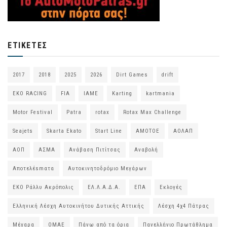
ΕΤΙΚΈΤΕΣ
2017
2018
2025
2026
Dirt Games
drift
EKO RACING
FIA
IAME
Karting
kartmania
Motor Festival
Patra
rotax
Rotax Max Challenge
Seajets
Skarta Ekato
Start Line
ΑΜΟΤΟΕ
ΑΟΛΑΠ
ΑΟΠ
ΑΣΜΑ
Ανάβαση Πιτίτσας
Αναβολή
Αποτελέsmατα
Αυτοκινητοδρόμιο Μεγάρων
ΕΚΟ Ράλλυ Ακρόπολις
ΕΛ.Λ.Α.Δ.Α.
ΕΠΑ
Εκλογές
Ελληνική Λέσχη Αυτοκινήτου Δυτικής Αττικής
Λέσχη 4χ4 Πάτρας
Μέγαρα
ΟΜΑΕ
Πάνω από τα όρια
Πανελλήνιο Πρωτάθλημα