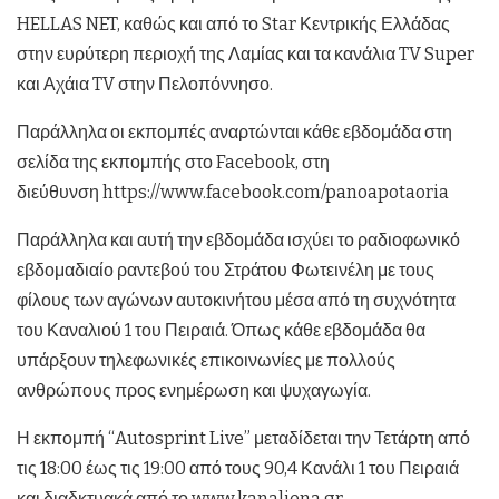
HELLAS NET, καθώς και από το Star Κεντρικής Ελλάδας
στην ευρύτερη περιοχή της Λαμίας και τα κανάλια TV Super
και Αχάια TV στην Πελοπόννησο.
Παράλληλα οι εκπομπές αναρτώνται κάθε εβδομάδα στη
σελίδα της εκπομπής στο Facebook, στη
διεύθυνση https://www.facebook.com/panoapotaoria
Παράλληλα και αυτή την εβδομάδα ισχύει το ραδιοφωνικό
εβδομαδιαίο ραντεβού του Στράτου Φωτεινέλη με τους
φίλους των αγώνων αυτοκινήτου μέσα από τη συχνότητα
του Καναλιού 1 του Πειραιά. Όπως κάθε εβδομάδα θα
υπάρξουν τηλεφωνικές επικοινωνίες με πολλούς
ανθρώπους προς ενημέρωση και ψυχαγωγία.
Η εκπομπή “Autosprint Live” μεταδίδεται την Τετάρτη από
τις 18:00 έως τις 19:00 από τους 90,4 Κανάλι 1 του Πειραιά
και διαδκτυακά από το www.kanaliena.gr.