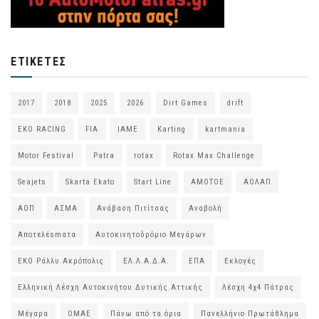
ΕΤΙΚΈΤΕΣ
2017
2018
2025
2026
Dirt Games
drift
EKO RACING
FIA
IAME
Karting
kartmania
Motor Festival
Patra
rotax
Rotax Max Challenge
Seajets
Skarta Ekato
Start Line
ΑΜΟΤΟΕ
ΑΟΛΑΠ
ΑΟΠ
ΑΣΜΑ
Ανάβαση Πιτίτσας
Αναβολή
Αποτελέsmατα
Αυτοκινητοδρόμιο Μεγάρων
ΕΚΟ Ράλλυ Ακρόπολις
ΕΛ.Λ.Α.Δ.Α.
ΕΠΑ
Εκλογές
Ελληνική Λέσχη Αυτοκινήτου Δυτικής Αττικής
Λέσχη 4χ4 Πάτρας
Μέγαρα
ΟΜΑΕ
Πάνω από τα όρια
Πανελλήνιο Πρωτάθλημα