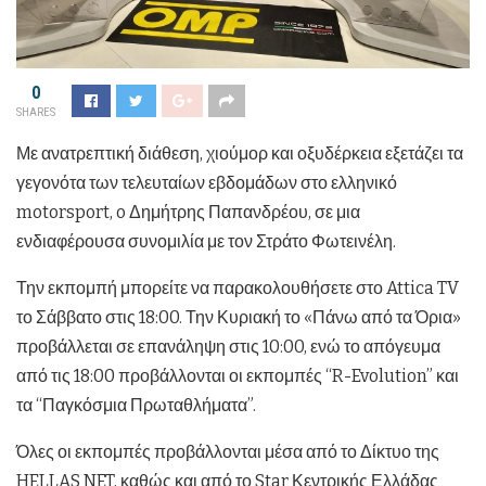
0
SHARES
Με ανατρεπτική διάθεση, χιούμορ και οξυδέρκεια εξετάζει τα
γεγονότα των τελευταίων εβδομάδων στο ελληνικό
motorsport, o Δημήτρης Παπανδρέου, σε μια
ενδιαφέρουσα συνομιλία με τον Στράτο Φωτεινέλη.
Την εκπομπή μπορείτε να παρακολουθήσετε στο Attica TV
το Σάββατο στις 18:00. Την Κυριακή το «Πάνω από τα Όρια»
προβάλλεται σε επανάληψη στις 10:00, ενώ το απόγευμα
από τις 18:00 προβάλλονται οι εκπομπές “R-Evolution” και
τα “Παγκόσμια Πρωταθλήματα”.
Όλες οι εκπομπές προβάλλονται μέσα από το Δίκτυο της
HELLAS NET, καθώς και από το Star Κεντρικής Ελλάδας