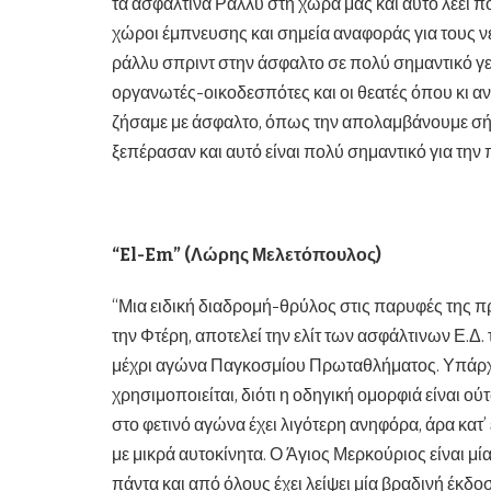
τα ασφάλτινα Ράλλυ στη χώρα μας και αυτό λέει π
χώροι έμπνευσης και σημεία αναφοράς για τους ν
ράλλυ σπριντ στην άσφαλτο σε πολύ σημαντικό γε
οργανωτές-οικοδεσπότες και οι θεατές όπου κι αν
ζήσαμε με άσφαλτο, όπως την απολαμβάνουμε σή
ξεπέρασαν και αυτό είναι πολύ σημαντικό για την
“
El-Em
” (Λώρης Μελετόπουλος)
“Μια ειδική διαδρομή-θρύλος στις παρυφές της 
την Φτέρη, αποτελεί την ελίτ των ασφάλτινων Ε.Δ
μέχρι αγώνα Παγκοσμίου Πρωταθλήματος. Υπάρχει
χρησιμοποιείται, διότι η οδηγική ομορφιά είναι 
στο φετινό αγώνα έχει λιγότερη ανηφόρα, άρα κατ’
με μικρά αυτοκίνητα. Ο Άγιος Μερκούριος είναι μί
πάντα και από όλους έχει λείψει μία βραδινή έκδο