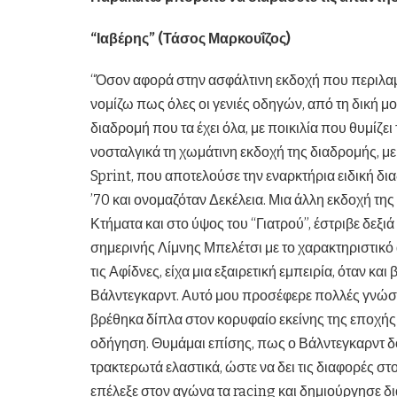
“Ιαβέρης” (Τάσος Μαρκουΐζος)
“Όσον αφορά στην ασφάλτινη εκδοχή που περιλαμβ
νομίζω πως όλες οι γενιές οδηγών, από τη δική μο
διαδρομή που τα έχει όλα, με ποικιλία που θυμί
νοσταλγικά τη χωμάτινη εκδοχή της διαδρομής, με
Sprint, που αποτελούσε την εναρκτήρια ειδική δι
’70 και ονομαζόταν Δεκέλεια. Μια άλλη εκδοχή τη
Κτήματα και στο ύψος του “Γιατρού”, έστριβε δεξιά
σημερινής Λίμνης Μπελέτσι με το χαρακτηριστικό 
τις Αφίδνες, είχα μια εξαιρετική εμπειρία, όταν κ
Βάλντεγκαρντ. Αυτό μου προσέφερε πολλές γνώσε
βρέθηκα δίπλα στον κορυφαίο εκείνης της εποχής 
οδήγηση. Θυμάμαι επίσης, πως ο Βάλντεγκαρντ δο
τρακτερωτά ελαστικά, ώστε να δει τις διαφορές στ
επέλεξε στον αγώνα τα racing και δημιούργησε δ