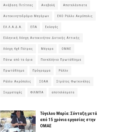
Ανάβαση Πιτίτσας
Αναβολή
Αποτελέsmατα
Αυτοκινητοδρόμιο Μεγάρων
ΕΚΟ Ράλλυ Ακρόπολις
ΕΛ.Λ.Α.Δ.Α.
ΕΠΑ
Εκλογές
Ελληνική Λέσχη Αυτοκινήτου Δυτικής Αττικής
Λέσχη 4χ4 Πάτρας
Μέγαρα
ΟΜΑΕ
Πάνω από τα όρια
Πανελλήνιο Πρωτάθλημα
Πρωτάθλημα
Πρόγραμμα
Ράλλυ
Ράλλυ Ακρόπολις
ΣΟΑΑ
Στράτος Φωτεινέλης
Συμμετοχές
ΦΙΛΜΠΑ
αποτελέσματα
Τόγελου Μαρία: Σύνταξη μετά
από 15 χρόνια εργασίας στην
ΟΜΑΕ