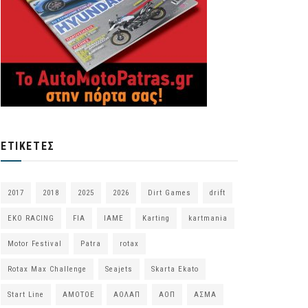
ΕΤΙΚΈΤΕΣ
2017
2018
2025
2026
Dirt Games
drift
EKO RACING
FIA
IAME
Karting
kartmania
Motor Festival
Patra
rotax
Rotax Max Challenge
Seajets
Skarta Ekato
Start Line
ΑΜΟΤΟΕ
ΑΟΛΑΠ
ΑΟΠ
ΑΣΜΑ