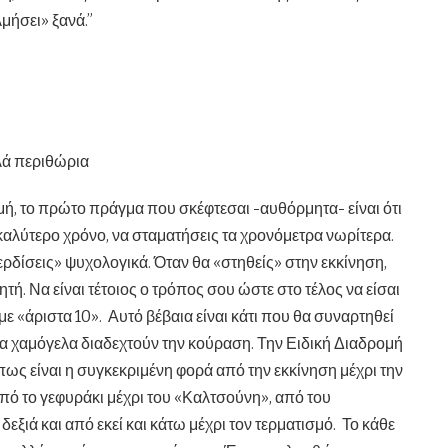
μήσει» ξανά.”
λά περιθώρια
μή, το πρώτο πράγμα που σκέφτεσαι -αυθόρμητα- είναι ότι
καλύτερο χρόνο, να σταματήσεις τα χρονόμετρα νωρίτερα.
ερδίσεις» ψυχολογικά. Όταν θα «στηθείς» στην εκκίνηση,
κητή. Να είναι τέτοιος ο τρόπος σου ώστε στο τέλος να είσαι
με «άριστα 10». Αυτό βέβαια είναι κάτι που θα συναρτηθεί
 τα χαμόγελα διαδεχτούν την κούραση. Την Ειδική Διαδρομή
ως είναι η συγκεκριμένη φορά από την εκκίνηση μέχρι την
 Από το γεφυράκι μέχρι του «Καλτσούνη», από του
εξιά και από εκεί και κάτω μέχρι τον τερματισμό. Το κάθε