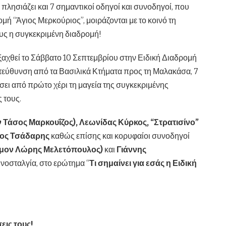
πλησιάζει και 7 σημαντικοί οδηγοί και συνοδηγοί, που
μή “Άγιος Μερκούριος”, μοιράζονται με το κοινό τη
ους η συγκεκριμένη διαδρομή!
ξαχθεί το Σάββατο 10 Σεπτεμβρίου στην Ειδική Διαδρομή
ατεύθυνση από τα Βασιλικά Κτήματα προς τη Μαλακάσα, 7
σει από πρώτο χέρι τη μαγεία της συγκεκριμένης
 τους.
ν Τάσος Μαρκουΐζος), Λεωνίδας Κύρκος, “Στρατισίνο”
κος Τσάδαρης
καθώς επίσης και κορυφαίοι συνοδηγοί
σμον Λώρης Μελετόπουλος)
και
Γιάννης
 νοσταλγία, στο ερώτημα “
Τι σημαίνει για εσάς η Ειδική
εις τους!