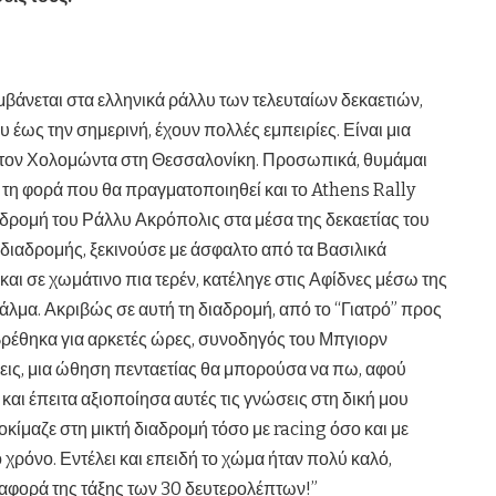
άνεται στα ελληνικά ράλλυ των τελευταίων δεκαετιών,
υ έως την σημερινή, έχουν πολλές εμπειρίες. Είναι μια
ζει τον Χολομώντα στη Θεσσαλονίκη. Προσωπικά, θυμάμαι
 τη φορά που θα πραγματοποιηθεί και το Athens Rally
αδρομή του Ράλλυ Ακρόπολις στα μέσα της δεκαετίας του
ς διαδρομής, ξεκινούσε με άσφαλτο από τα Βασιλικά
 και σε χωμάτινο πια τερέν, κατέληγε στις Αφίδνες μέσω της
άλμα. Ακριβώς σε αυτή τη διαδρομή, από το “Γιατρό” προς
αι βρέθηκα για αρκετές ώρες, συνοδηγός του Μπγιορν
ις, μια ώθηση πενταετίας θα μπορούσα να πω, αφού
και έπειτα αξιοποίησα αυτές τις γνώσεις στη δική μου
κίμαζε στη μικτή διαδρομή τόσο με racing όσο και με
ο χρόνο. Εντέλει και επειδή το χώμα ήταν πολύ καλό,
ιαφορά της τάξης των 30 δευτερολέπτων!”