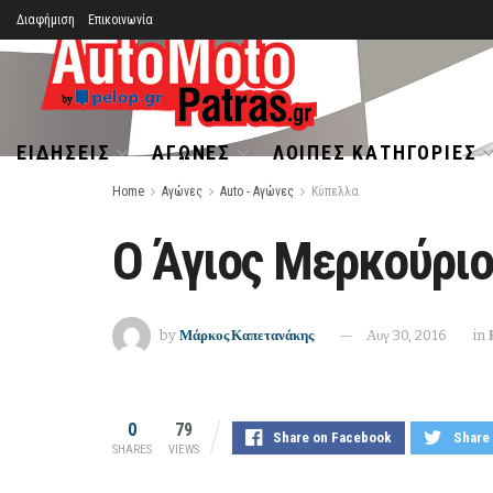
Διαφήμιση
Επικοινωνία
ΕΙΔΉΣΕΙΣ
ΑΓΏΝΕΣ
ΛΟΙΠΈΣ ΚΑΤΗΓΟΡΊΕΣ
Home
Αγώνες
Auto - Αγώνες
Κύπελλα
Ο Άγιος Μερκούριο
by
Μάρκος Καπετανάκης
Αυγ 30, 2016
in
0
79
Share on Facebook
Share 
SHARES
VIEWS