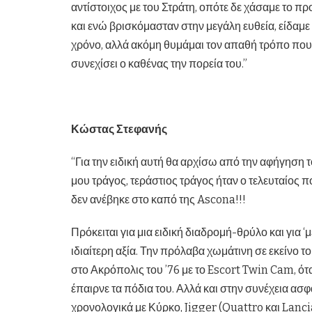
αντίστοιχος με του Στράτη, οπότε δε χάσαμε το πρ
και ενώ βρισκόμασταν στην μεγάλη ευθεία, είδαμε 
χρόνο, αλλά ακόμη θυμάμαι τον απαθή τρόπο που μ
συνεχίσει ο καθένας την πορεία του.”
Κώστας Στεφανής
“Για την ειδική αυτή θα αρχίσω από την αφήγηση
μου τράγος, τεράστιος τράγος ήταν ο τελευταίος π
δεν ανέβηκε στο καπό της Ascona!!!
Πρόκειται για μια ειδική διαδρομή-θρύλο και για ‘μ
ιδιαίτερη αξία. Την πρόλαβα χωμάτινη σε εκείνο τ
στο Ακρόπολις του ’76 με το Escort Twin Cam, ότα
έπαιρνε τα πόδια του. Αλλά και στην συνέχεια ασ
χρονολογικά με Κύρκο, Jigger (Quattro και Lanc