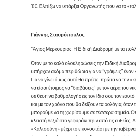
’80. Ελπίζω να υπάρξει Οργανωτής που να το «τολ
Γιάννης Σταυρόπουλος
“Άγιος Μερκούριος: Η Ειδική Διαδρομή με τα πολ
Όταν με το καλό ολοκληρώσεις την Ειδική Διαδρο
υπήρχαν ακόμα περιθώρια για να “γράψεις” έναν 
Για να γίνει όμως αυτό θα πρέπει πρώτα να την «κ
να είσαι έτοιμος να “διαβάσεις” με τον αέρα του νι
σε θέση να βαθμολογήσεις τον ίδιο σου τον εαυτό 
και με τον χρόνο που θα δείξουν τα ρολόγια, όταν
μπορούμε να τη χωρίσουμε σε τέσσερα σημεία. Όπ
κλειστή δεξιά στο γεφυράκι πριν από τις ευθείες.
«Καλτσούνη» μέχρι το εικονοστάσι με την ταβέρνα δ