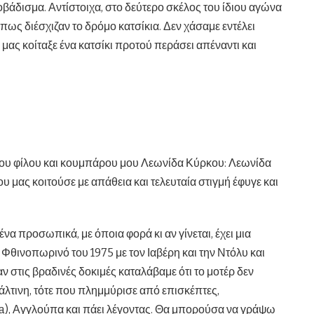
οβάδισμα. Αντίστοιχα, στο δεύτερο σκέλος του ίδιου αγώνα
πως διέσχιζαν το δρόμο κατσίκια. Δεν χάσαμε εντέλει
ας κοίταξε ένα κατσίκι προτού περάσει απέναντι και
 του φίλου και κουμπάρου μου Λεωνίδα Κύρκου: Λεωνίδα
ου μας κοιτούσε με απάθεια και τελευταία στιγμή έφυγε και
ένα προσωπικά, με όποια φορά κι αν γίνεται, έχει μια
ο Φθινοπωρινό του 1975 με τον Ιαβέρη και την Ντόλυ και
ν στις βραδινές δοκιμές καταλάβαμε ότι το μοτέρ δεν
φάλτινη, τότε που πλημμύρισε από επισκέπτες,
ia), Αγγλούπα και πάει λέγοντας. Θα μπορούσα να γράψω