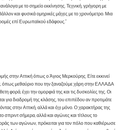
 ανάλογα με το σημείο εκκίνησης. Τεχνική, γρήγορη με
λλον και φυσικά ομηρικές μάχες με το χρονόμετρο. Μια
αδρομές επί Ευρωπαϊκού εδάφους.”
μής στην Αττική όπως ο Άγιος Μερκούρης. Είτε εκκινεί
α, όπως μεθαύριο που την ξαναζούμε χάρη στην ΕΛΛΑΔΑ
ίθετη φορά, έχει την ομορφιά της και τις δυσκολίες της. Οι
ειται για διαδρομή της κλάσης, του επιπέδου αν προτιμάτε
ντας στην Αττική, αλλά και όχι μόνο. Ο χαρακτήρας της
ο σπριντ σήμερα, αλλά και αγώνες και τίτλους το
αφοράς των αγώνων, πρόκειται για τον πόλο που καθιέρωσε