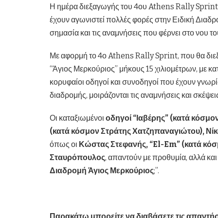
Η ημέρα διεξαγωγής του 4ου Athens Rally Sprint 
έχουν αγωνιστεί πολλές φορές στην Ειδική Διαδρο
σημασία και τις αναμνήσεις που φέρνει στο νου τ
Με αφορμή το 4ο Athens Rally Sprint, που θα διε
“Άγιος Μερκούριος” μήκους 15 χιλιομέτρων, με κ
κορυφαίοι οδηγοί και συνοδηγοί που έχουν γνωρί
διαδρομής, μοιράζονται τις αναμνήσεις και σκέψεις
Οι καταξιωμένοι
οδηγοί “Ιαβέρης” (κατά κόσμο
(κατά κόσμον Στράτης Χατζηπαναγιώτου), Νί
όπως οι
Κώστας Στεφανής, “
El-
Em” (κατά κό
Σταυρόπουλος
, απαντούν με προθυμία, αλλά και
Διαδρομή Άγιος Μερκούριος
;”.
Παρακάτω μπορείτε να διαβάσετε τις απαντήσ