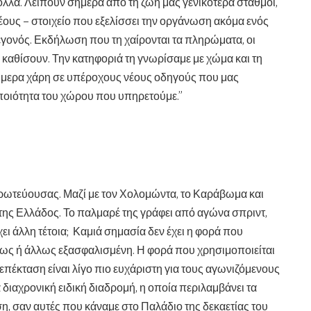
ολλά. Λείπουν σήμερα από τη ζωή μας γενικότερα σταθμοί,
έους – στοιχείο που εξελίσσει την οργάνωση ακόμα ενός
γονός. Εκδήλωση που τη χαίρονται τα πληρώματα, οι
 καθίσουν. Την κατηφοριά τη γνωρίσαμε με χώμα και τη
μερα χάρη σε υπέροχους νέους οδηγούς που μας
 ποιότητα του χώρου που υπηρετούμε.”
πρωτεύουσας. Μαζί με τον Χολομώντα, το Καράβωμα και
. της Ελλάδος. Το παλμαρέ της γράφει από αγώνα σπριντ,
 άλλη τέτοια; Καμιά σημασία δεν έχει η φορά που
ούτως ή άλλως εξασφαλισμένη. Η φορά που χρησιμοποιείται
 επέκταση είναι λίγο πιο ευχάριστη για τους αγωνιζόμενους
α διαχρονική ειδική διαδρομή, η οποία περιλαμβάνει τα
ση, σαν αυτές που κάναμε στο Παλάδιο της δεκαετίας του