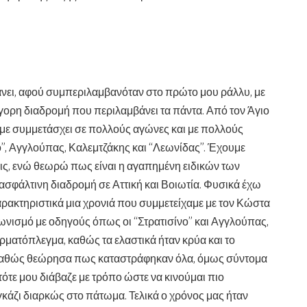
άνει, αφού συμπεριλαμβανόταν στο πρώτο μου ράλλυ, με
ήγορη διαδρομή που περιλαμβάνει τα πάντα. Από τον Άγιο
με συμμετάσχει σε πολλούς αγώνες και με πολλούς
ο”, Αγγλούπας, Καλεμτζάκης και “Λεωνίδας”. Έχουμε
εις, ενώ θεωρώ πως είναι η αγαπημένη ειδικών των
 ασφάλτινη διαδρομή σε Αττική και Βοιωτία. Φυσικά έχω
αρακτηριστικά μια χρονιά που συμμετείχαμε με τον Κώστα
ωνισμό με οδηγούς όπως οι “Στρατισίνο” και Αγγλούπας,
ματόπλεγμα, καθώς τα ελαστικά ήταν κρύα και το
καθώς θεώρησα πως καταστράφηκαν όλα, όμως σύντομα
τε μου διάβαζε με τρόπο ώστε να κινούμαι πιο
 γκάζι διαρκώς στο πάτωμα. Τελικά ο χρόνος μας ήταν