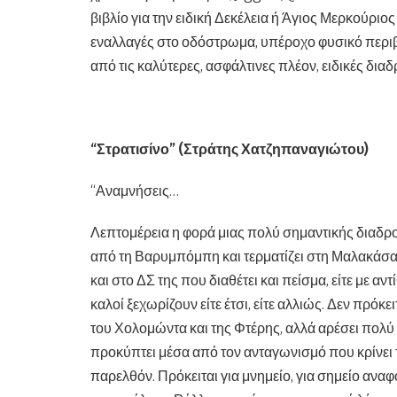
βιβλίο για την ειδική Δεκέλεια ή Άγιος Μερκούριος
εναλλαγές στο οδόστρωμα, υπέροχο φυσικό περιβά
από τις καλύτερες, ασφάλτινες πλέον, ειδικές δι
“Στρατισίνο” (Στράτης Χατζηπαναγιώτου)
“Αναμνήσεις…
Λεπτομέρεια η φορά μιας πολύ σημαντικής διαδρο
από τη Βαρυμπόμπη και τερματίζει στη Μαλακάσ
και στο ΔΣ της που διαθέτει και πείσμα, είτε με αντ
καλοί ξεχωρίζουν είτε έτσι, είτε αλλιώς. Δεν πρόκ
του Χολομώντα και της Φτέρης, αλλά αρέσει πολύ ό
προκύπτει μέσα από τον ανταγωνισμό που κρίνει τ
παρελθόν. Πρόκειται για μνημείο, για σημείο αν