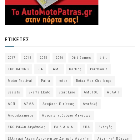
ΕΤΙΚΈΤΕΣ
2017
2018
2025
2026
Dirt Games
drift
EKO RACING
FIA
IAME
Karting
kartmania
Motor Festival
Patra
rotax
Rotax Max Challenge
Seajets
Skarta Ekato
Start Line
ΑΜΟΤΟΕ
ΑΟΛΑΠ
ΑΟΠ
ΑΣΜΑ
Ανάβαση Πιτίτσας
Αναβολή
Αποτελέsmατα
Αυτοκινητοδρόμιο Μεγάρων
ΕΚΟ Ράλλυ Ακρόπολις
ΕΛ.Λ.Α.Δ.Α.
ΕΠΑ
Εκλογές
Ελληνική Λέσχη Αυτοκινήτου Δυτικής Αττικής
Λέσχη 4χ4 Πάτρας