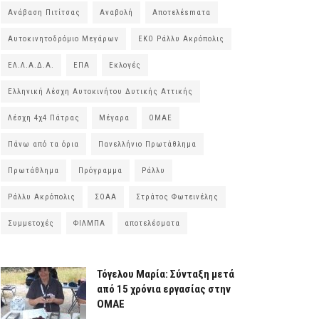
Ανάβαση Πιτίτσας
Αναβολή
Αποτελέsmατα
Αυτοκινητοδρόμιο Μεγάρων
ΕΚΟ Ράλλυ Ακρόπολις
ΕΛ.Λ.Α.Δ.Α.
ΕΠΑ
Εκλογές
Ελληνική Λέσχη Αυτοκινήτου Δυτικής Αττικής
Λέσχη 4χ4 Πάτρας
Μέγαρα
ΟΜΑΕ
Πάνω από τα όρια
Πανελλήνιο Πρωτάθλημα
Πρωτάθλημα
Πρόγραμμα
Ράλλυ
Ράλλυ Ακρόπολις
ΣΟΑΑ
Στράτος Φωτεινέλης
Συμμετοχές
ΦΙΛΜΠΑ
αποτελέσματα
Τόγελου Μαρία: Σύνταξη μετά
από 15 χρόνια εργασίας στην
ΟΜΑΕ