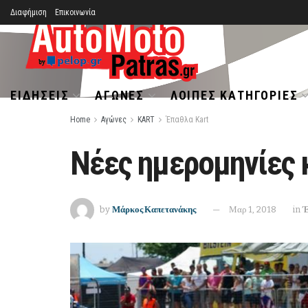
Διαφήμιση
Επικοινωνία
ΕΙΔΉΣΕΙΣ
ΑΓΏΝΕΣ
ΛΟΙΠΈΣ ΚΑΤΗΓΟΡΊΕΣ
Home
Αγώνες
KART
Έπαθλα Kart
Νέες ημερομηνίες 
by
Μάρκος Καπετανάκης
Μαρ 1, 2018
in
Έ