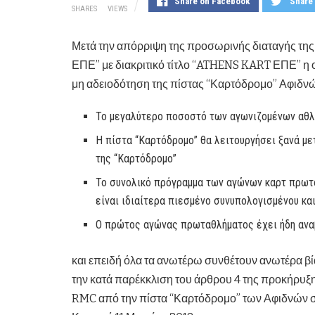
Share on Facebook
Share 
SHARES
VIEWS
Μετά την απόρριψη της προσωρινής διαταγής 
ΕΠΕ” με διακριτικό τίτλο “ATHENS KART ΕΠΕ” η 
μη αδειοδότηση της πίστας “Καρτόδρομο” Αφιδνώ
Το μεγαλύτερο ποσοστό των αγωνιζομένων αθλη
Η πίστα “Καρτόδρομο” θα λειτουργήσει ξανά μετ
της “Καρτόδρομο”
Το συνολικό πρόγραμμα των αγώνων καρτ πρωτ
είναι ιδιαίτερα πιεσμένο συνυπολογισμένου κ
Ο πρώτος αγώνας πρωταθλήματος έχει ήδη αναβ
και επειδή όλα τα ανωτέρω συνθέτουν ανωτέρα βία
την κατά παρέκκλιση του άρθρου 4 της προκήρυξ
RMC από την πίστα “Καρτόδρομο” των Αφιδνών σ