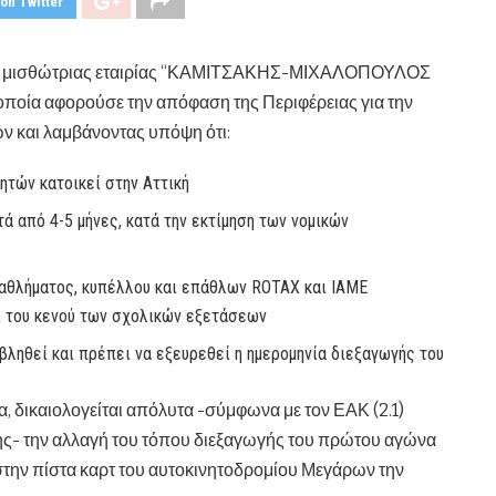
on Twitter
της μισθώτριας εταιρίας “ΚΑΜΙΤΣΑΚΗΣ-ΜΙΧΑΛΟΠΟΥΛΟΣ
οποία αφορούσε την απόφαση της Περιφέρειας για την
ν και λαμβάνοντας υπόψη ότι:
τών κατοικεί στην Αττική
ά από 4-5 μήνες, κατά την εκτίμηση των νομικών
αθλήματος, κυπέλλου και επάθλων ROTAX και IAME
αι του κενού των σχολικών εξετάσεων
ληθεί και πρέπει να εξευρεθεί η ημερομηνία διεξαγωγής του
, δικαιολογείται απόλυτα -σύμφωνα με τον ΕΑΚ (2.1)
ης- την αλλαγή του τόπου διεξαγωγής του πρώτου αγώνα
την πίστα καρτ του αυτοκινητοδρομίου Μεγάρων την