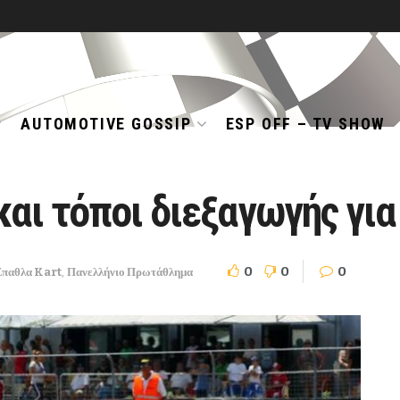
AUTOMOTIVE GOSSIP
ESP OFF – TV SHOW
και τόποι διεξαγωγής γι
0
0
0
παθλα Kart
,
Πανελλήνιο Πρωτάθλημα