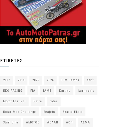
ΕΤΙΚΈΤΕΣ
2017
2018
2025
2026
Dirt Games
drift
EKO RACING
FIA
IAME
Karting
kartmania
Motor Festival
Patra
rotax
Rotax Max Challenge
Seajets
Skarta Ekato
Start Line
ΑΜΟΤΟΕ
ΑΟΛΑΠ
ΑΟΠ
ΑΣΜΑ