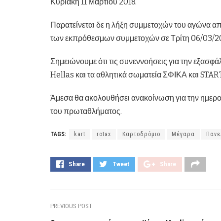
Κυριακή 11 Μαρτίου 2018.
Παρατείνεται δε η λήξη συμμετοχών του αγώνα α
των εκπρόθεσμων συμμετοχών σε Τρίτη 06/03/20
Σημειώνουμε ότι τις συνεννοήσεις για την εξασφά
Hellas και τα αθλητικά σωματεία ΣΦΙΚΑ και STAR
Άμεσα θα ακολουθήσει ανακοίνωση για την ημερο
του πρωταθλήματος.
TAGS:
kart
rotax
Καρτοδρόμιο
Μέγαρα
Πανε
Share
Tweet
Share
PREVIOUS POST