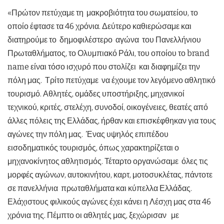
«Πρώτον πετύχαμε τη μακροβιότητα του σωματείου, το
οποίο έφτασε τα 46 χρόνια. Δεύτερο καθιερώσαμε και
διατηρούμε το δημοφιλέστερο αγώνα του Πανελλήνιου
Πρωταθλήματος, το Ολυμπιακό Ράλι, του οποίου το brand
name είναι τόσο ισχυρό που στολίζει και διαφημίζει την
πόλη μας. Τρίτο πετύχαμε να έχουμε τον λεγόμενο αθλητικό
τουρισμό. Αθλητές, ομάδες υποστήριξης, μηχανικοί
τεχνικού, κριτές, στελέχη, συνοδοί, οικογένειες, θεατές από
άλλες πόλεις της Ελλάδας, ήρθαν και επισκέφθηκαν για τους
αγώνες την πόλη μας. Ένας υψηλός επιπέδου
εισοδηματικός τουρισμός, όπως χαρακτηρίζεται ο
μηχανοκίνητος αθλητισμός. Τέταρτο οργανώσαμε όλες τις
μορφές αγώνων, αυτοκινήτου, καρτ, μοτοσυκλέτας, πάντοτε
σε πανελλήνια πρωταθλήματα και κύπελλα Ελλάδας.
Ελάχιστους φιλικούς αγώνες έχει κάνει η Λέσχη μας στα 46
χρόνια της. Πέμπτο οι αθλητές μας, ξεχώρισαν με