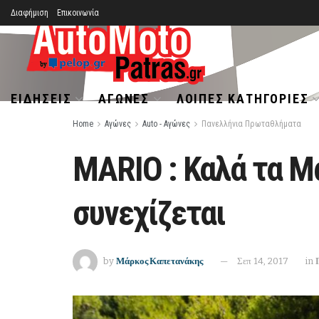
Διαφήμιση
Επικοινωνία
ΕΙΔΉΣΕΙΣ
ΑΓΏΝΕΣ
ΛΟΙΠΈΣ ΚΑΤΗΓΟΡΊΕΣ
Home
Αγώνες
Auto - Αγώνες
Πανελλήνια Πρωταθλήματα
MARIO : Καλά τα 
συνεχίζεται
by
Μάρκος Καπετανάκης
Σεπ 14, 2017
in