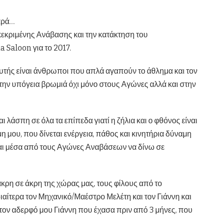
αρά…
κεκριμένης Ανάβασης και την κατάκτηση του
Saloon για το 2017.
 αυτής είναι άνθρωποι που απλά αγαπούν το άθλημα και τον
την υπόγεια βρωμιά όχι μόνο στους Αγώνες αλλά και στην
 λάσπη σε όλα τα επίπεδα γιατί η ζήλια και ο φθόνος είναι
μη μου, που δίνεται ενέργεια, πάθος και κινητήρια δύναμη
 και μέσα από τους Αγώνες Αναβάσεων να δίνω σε
κρη σε άκρη της χώρας μας, τους φίλους από το
ιαίτερα τον Μηχανικό/Μαέστρο Μελέτη και τον Γιάννη και
στον αδερφό μου Γιάννη που έχασα πριν από 3 μήνες, που