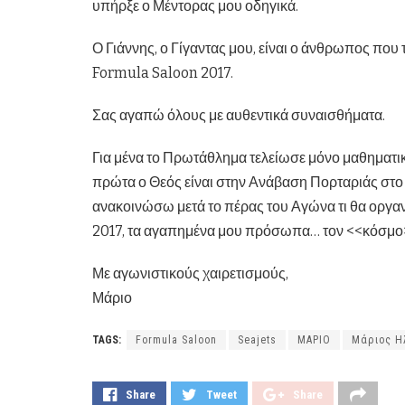
υπήρξε ο Μέντορας μου οδηγικά.
Ο Γιάννης, ο Γίγαντας μου, είναι ο άνθρωπος πο
Formula Saloon 2017.
Σας αγαπώ όλους με αυθεντικά συναισθήματα.
Για μένα το Πρωτάθλημα τελείωσε μόνο μαθηματικά
πρώτα ο Θεός είναι στην Ανάβαση Πορταριάς στο Π
ανακοινώσω μετά το πέρας του Αγώνα τι θα οργαν
2017, τα αγαπημένα μου πρόσωπα… τον <<κόσμο
Με αγωνιστικούς χαιρετισμούς,
Μάριο
TAGS:
Formula Saloon
Seajets
ΜΑΡΙΟ
Μάριος Η
Share
Tweet
Share