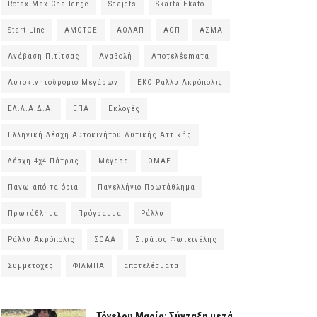
Rotax Max Challenge
Seajets
Skarta Ekato
Start Line
ΑΜΟΤΟΕ
ΑΟΛΑΠ
ΑΟΠ
ΑΣΜΑ
Ανάβαση Πιτίτσας
Αναβολή
Αποτελέsmατα
Αυτοκινητοδρόμιο Μεγάρων
ΕΚΟ Ράλλυ Ακρόπολις
ΕΛ.Λ.Α.Δ.Α.
ΕΠΑ
Εκλογές
Ελληνική Λέσχη Αυτοκινήτου Δυτικής Αττικής
Λέσχη 4χ4 Πάτρας
Μέγαρα
ΟΜΑΕ
Πάνω από τα όρια
Πανελλήνιο Πρωτάθλημα
Πρωτάθλημα
Πρόγραμμα
Ράλλυ
Ράλλυ Ακρόπολις
ΣΟΑΑ
Στράτος Φωτεινέλης
Συμμετοχές
ΦΙΛΜΠΑ
αποτελέσματα
Τόγελου Μαρία: Σύνταξη μετά