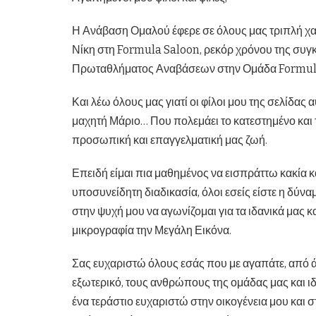
Η Ανάβαση Ομαλού έφερε σε όλους μας τριπλή χ
Νίκη στη Formula Saloon, ρεκόρ χρόνου της συγ
Πρωταθλήματος Αναβάσεων στην Ομάδα Formula 
Και λέω όλους μας γιατί οι φίλοι μου της σελίδας
μαχητή Μάριο… Που πολεμάει το κατεστημένο και 
προσωπική και επαγγελματική μας ζωή.
Επειδή είμαι πια μαθημένος να εισπράττω κακία και
υποσυνείδητη διαδικασία, όλοι εσείς είστε η δύνα
στην ψυχή μου να αγωνίζομαι για τα ιδανικά μας
μικρογραφία την Μεγάλη Εικόνα.
Σας ευχαριστώ όλους εσάς που με αγαπάτε, από ά
εξωτερικό, τους ανθρώπους της ομάδας μας και ιδ
ένα τεράστιο ευχαριστώ στην οικογένεια μου και 