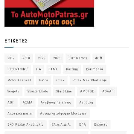
ΕΤΙΚΈΤΕΣ
2017
2018
2025
2026
Dirt Games
drift
EKO RACING
FIA
IAME
Karting
kartmania
Motor Festival
Patra
rotax
Rotax Max Challenge
Seajets
Skarta Ekato
Start Line
ΑΜΟΤΟΕ
ΑΟΛΑΠ
ΑΟΠ
ΑΣΜΑ
Ανάβαση Πιτίτσας
Αναβολή
Αποτελέsmατα
Αυτοκινητοδρόμιο Μεγάρων
ΕΚΟ Ράλλυ Ακρόπολις
ΕΛ.Λ.Α.Δ.Α.
ΕΠΑ
Εκλογές