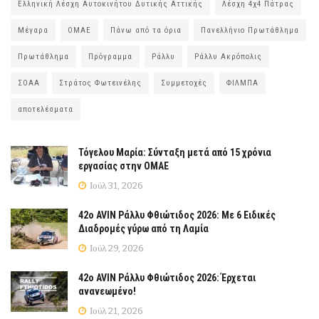
Ελληνική Λέσχη Αυτοκινήτου Δυτικής Αττικής
Λέσχη 4χ4 Πάτρας
Μέγαρα
ΟΜΑΕ
Πάνω από τα όρια
Πανελλήνιο Πρωτάθλημα
Πρωτάθλημα
Πρόγραμμα
Ράλλυ
Ράλλυ Ακρόπολις
ΣΟΑΑ
Στράτος Φωτεινέλης
Συμμετοχές
ΦΙΛΜΠΑ
αποτελέσματα
Τόγελου Μαρία: Σύνταξη μετά από 15 χρόνια
εργασίας στην ΟΜΑΕ
Ιούλ 31, 2026
42ο AVIN Ράλλυ Φθιώτιδος 2026: Με 6 Ειδικές
Διαδρομές γύρω από τη Λαμία
Ιούλ 29, 2026
42ο AVIN Ράλλυ Φθιώτιδος 2026: Έρχεται
ανανεωμένο!
Ιούλ 21, 2026