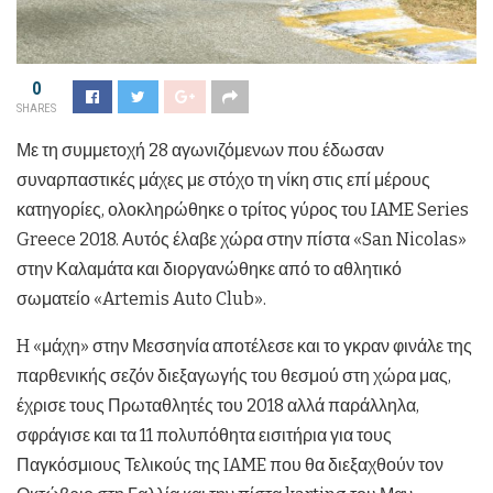
0
SHARES
Με τη συμμετοχή 28 αγωνιζόμενων που έδωσαν
συναρπαστικές μάχες με στόχο τη νίκη στις επί μέρους
κατηγορίες, ολοκληρώθηκε ο τρίτος γύρος του IAME Series
Greece 2018. Αυτός έλαβε χώρα στην πίστα «San Nicolas»
στην Καλαμάτα και διοργανώθηκε από το αθλητικό
σωματείο «Artemis Auto Club».
H «μάχη» στην Μεσσηνία αποτέλεσε και το γκραν φινάλε της
παρθενικής σεζόν διεξαγωγής του θεσμού στη χώρα μας,
έχρισε τους Πρωταθλητές του 2018 αλλά παράλληλα,
σφράγισε και τα 11 πολυπόθητα εισιτήρια για τους
Παγκόσμιους Τελικούς της IAME που θα διεξαχθούν τον