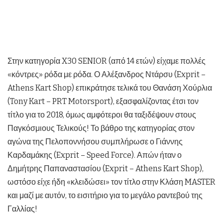
Στην κατηγορία X30 SENIOR (από 14 ετών) είχαμε πολλές
«κόντρες» ρόδα με ρόδα. Ο Αλέξανδρος Ντάρσυ (Exprit –
Athens Kart Shop) επικράτησε τελικά του Θανάση Χούρλια
(Tony Kart – PRT Motorsport), εξασφαλίζοντας έτσι τον
τίτλο για το 2018, όμως αμφότεροι θα ταξιδέψουν στους
Παγκόσμιους Τελικούς! Το βάθρο της κατηγορίας στον
αγώνα της Πελοποννήσου συμπλήρωσε ο Γιάννης
Καρδαμάκης (Exprit – Speed Force). Απών ήταν ο
Δημήτρης Παπαναστασίου (Exprit – Athens Kart Shop),
ωστόσο είχε ήδη «κλειδώσει» τον τίτλο στην Κλάση MASTER
και μαζί με αυτόν, το εισιτήριο για το μεγάλο ραντεβού της
Γαλλίας!