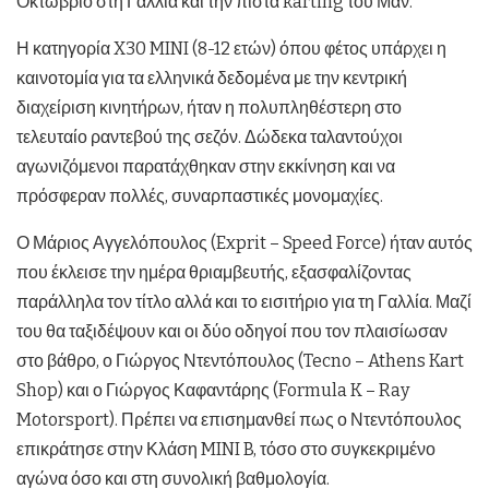
Οκτώβριο στη Γαλλία και την πίστα karting του Μαν.
Η κατηγορία X30 MINI (8-12 ετών) όπου φέτος υπάρχει η
καινοτομία για τα ελληνικά δεδομένα με την κεντρική
διαχείριση κινητήρων, ήταν η πολυπληθέστερη στο
τελευταίο ραντεβού της σεζόν. Δώδεκα ταλαντούχοι
αγωνιζόμενοι παρατάχθηκαν στην εκκίνηση και να
πρόσφεραν πολλές, συναρπαστικές μονομαχίες.
Ο Μάριος Αγγελόπουλος (Exprit – Speed Force) ήταν αυτός
που έκλεισε την ημέρα θριαμβευτής, εξασφαλίζοντας
παράλληλα τον τίτλο αλλά και το εισιτήριο για τη Γαλλία. Μαζί
του θα ταξιδέψουν και οι δύο οδηγοί που τον πλαισίωσαν
στο βάθρο, ο Γιώργος Ντεντόπουλος (Tecno – Athens Kart
Shop) και ο Γιώργος Καφαντάρης (Formula K – Ray
Motorsport). Πρέπει να επισημανθεί πως ο Ντεντόπουλος
επικράτησε στην Κλάση MINI B, τόσο στο συγκεκριμένο
αγώνα όσο και στη συνολική βαθμολογία.