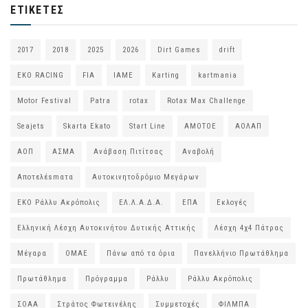
ΕΤΙΚΈΤΕΣ
2017
2018
2025
2026
Dirt Games
drift
EKO RACING
FIA
IAME
Karting
kartmania
Motor Festival
Patra
rotax
Rotax Max Challenge
Seajets
Skarta Ekato
Start Line
ΑΜΟΤΟΕ
ΑΟΛΑΠ
ΑΟΠ
ΑΣΜΑ
Ανάβαση Πιτίτσας
Αναβολή
Αποτελέsmατα
Αυτοκινητοδρόμιο Μεγάρων
ΕΚΟ Ράλλυ Ακρόπολις
ΕΛ.Λ.Α.Δ.Α.
ΕΠΑ
Εκλογές
Ελληνική Λέσχη Αυτοκινήτου Δυτικής Αττικής
Λέσχη 4χ4 Πάτρας
Μέγαρα
ΟΜΑΕ
Πάνω από τα όρια
Πανελλήνιο Πρωτάθλημα
Πρωτάθλημα
Πρόγραμμα
Ράλλυ
Ράλλυ Ακρόπολις
ΣΟΑΑ
Στράτος Φωτεινέλης
Συμμετοχές
ΦΙΛΜΠΑ