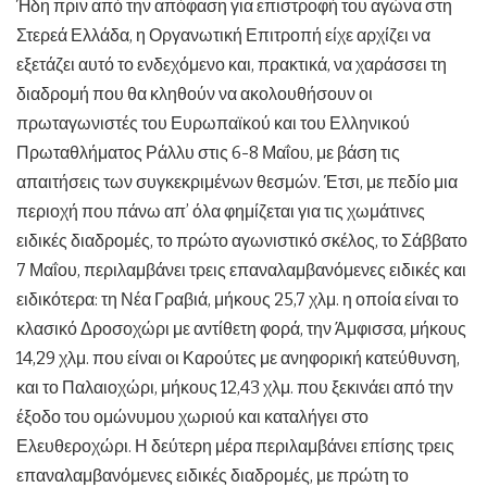
Ήδη πριν από την απόφαση για επιστροφή του αγώνα στη
Στερεά Ελλάδα, η Οργανωτική Επιτροπή είχε αρχίζει να
εξετάζει αυτό το ενδεχόμενο και, πρακτικά, να χαράσσει τη
διαδρομή που θα κληθούν να ακολουθήσουν οι
πρωταγωνιστές του Ευρωπαϊκού και του Ελληνικού
Πρωταθλήματος Ράλλυ στις 6-8 Μαΐου, με βάση τις
απαιτήσεις των συγκεκριμένων θεσμών. Έτσι, με πεδίο μια
περιοχή που πάνω απ’ όλα φημίζεται για τις χωμάτινες
ειδικές διαδρομές, το πρώτο αγωνιστικό σκέλος, το Σάββατο
7 Μαΐου, περιλαμβάνει τρεις επαναλαμβανόμενες ειδικές και
ειδικότερα: τη Νέα Γραβιά, μήκους 25,7 χλμ. η οποία είναι το
κλασικό Δροσοχώρι με αντίθετη φορά, την Άμφισσα, μήκους
14,29 χλμ. που είναι οι Καρούτες με ανηφορική κατεύθυνση,
και το Παλαιοχώρι, μήκους 12,43 χλμ. που ξεκινάει από την
έξοδο του ομώνυμου χωριού και καταλήγει στο
Ελευθεροχώρι. Η δεύτερη μέρα περιλαμβάνει επίσης τρεις
επαναλαμβανόμενες ειδικές διαδρομές, με πρώτη το