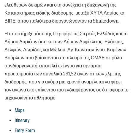
ελεύθερων δοκιμών και στη συνέχεια τη διεξαγωγή της
Κατατακτήριας ειδικής διαδρομής, μεταξύ ΧΥΤΑ Λαμίας και
ΒΙΠΕ, όπου παλιότερα διοργανώνονταν τα Shakedown.
Η υποστήριξη τόσο της Περιφέρειας Στερεάς Ελλάδας και το
Δήμου Λαμιέων όσο και των Δήμων Αμφίκλειας-Ελάτειας,
Δελφών, Δωρίδος και Μώλου-Αγ. Κωνσταντίνου-Καμένων
Βούρλων που βρίσκονται στο πλευρό της ΟΜΑΕ σε ρόλο
συνδιοργανωτή, αποτελεί εχέγγυο για την άρτια
προετοιμασία των συνολικά 231,52 αγωνιστικών χλμ. της
διαδρομής, που για ακόμα μια χρονιά αναμένεται να φέρει
τον αγώνα στο επίκεντρο του ενδιαφέροντος σε ό,τι αφορά το
μηχανοκίνητο αθλητισμό.
Maps
Itinerary
Entry Form