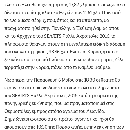
κλασικό Ελευθεροχώρι, μήκους 17,87 χλμ. και τη συνέχεια να
δίνεται στο επίσης κλασικό Ρεγκίνι των 11,61 χλμ. Πριν από
το ενδιάμεσο σέρβις, που, όπως και τα υπόλοιπα, θα
πραγματοποιηθεί στην Πανελλήνια Έκθεση Λαμίας όπου
και το Αρχηγείο του SEAJETS Ράλλυ Ακρόπολις 2016, τα
πληρώματα θα αγωνιστούν στη μεγαλύτερη ειδική διαδρομή
του αγώνα, τη μήκους 33,86 χλμ. Ελάτεια-Καρυά, η οποία
ξεκινάει από το χωριό Ελάτεια και με κατεύθυνση προς Ζέλι
τερματίζει στην Καρυά, πάνω από τα Καμένα Βούρλα.
Νωρίτερα, την Παρασκευή 6 Μαΐου στις 18:30 οι θεατές θα
έχουν την ευκαιρία να δουν από κοντά όλα τα πληρώματα
του SEAJETS Ράλλυ Ακρόπολις 2016 κατά τη διάρκεια της
πανηγυρικής εκκίνησης, που θα πραγματοποιηθεί στις
Θερμοπύλες, εμπρός από το άγαλμα του Λεωνίδα.
Σημειώνεται ωστόσο ότι οι πρώτοι αγωνιστικοί ήχοι θα
ακουστούν στις 10:30 της Παρασκευής, με την εκκίνηση των