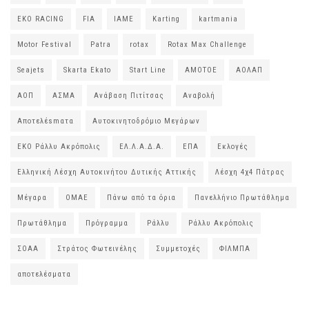
EKO RACING
FIA
IAME
Karting
kartmania
Motor Festival
Patra
rotax
Rotax Max Challenge
Seajets
Skarta Ekato
Start Line
ΑΜΟΤΟΕ
ΑΟΛΑΠ
ΑΟΠ
ΑΣΜΑ
Ανάβαση Πιτίτσας
Αναβολή
Αποτελέsmατα
Αυτοκινητοδρόμιο Μεγάρων
ΕΚΟ Ράλλυ Ακρόπολις
ΕΛ.Λ.Α.Δ.Α.
ΕΠΑ
Εκλογές
Ελληνική Λέσχη Αυτοκινήτου Δυτικής Αττικής
Λέσχη 4χ4 Πάτρας
Μέγαρα
ΟΜΑΕ
Πάνω από τα όρια
Πανελλήνιο Πρωτάθλημα
Πρωτάθλημα
Πρόγραμμα
Ράλλυ
Ράλλυ Ακρόπολις
ΣΟΑΑ
Στράτος Φωτεινέλης
Συμμετοχές
ΦΙΛΜΠΑ
αποτελέσματα