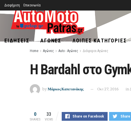
Διαφήμιση
Επικοινωνία
ΕΙΔΉΣΕΙΣ
ΑΓΏΝΕΣ
ΛΟΙΠΈΣ ΚΑΤΗΓΟΡΊΕΣ
Home
Αγώνες
Auto - Αγώνες
Διάφοροι Αγώνες
Η Bardahl στο Gym
by
Μάρκος Καπετανάκης
Οκτ 27, 2016
in
0
33
Share on Facebook
Share 
SHARES
VIEWS