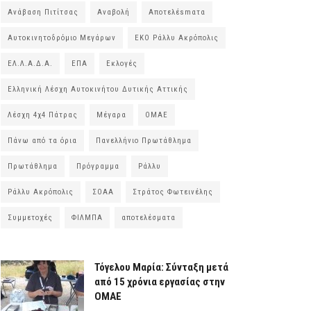
Ανάβαση Πιτίτσας
Αναβολή
Αποτελέsmατα
Αυτοκινητοδρόμιο Μεγάρων
ΕΚΟ Ράλλυ Ακρόπολις
ΕΛ.Λ.Α.Δ.Α.
ΕΠΑ
Εκλογές
Ελληνική Λέσχη Αυτοκινήτου Δυτικής Αττικής
Λέσχη 4χ4 Πάτρας
Μέγαρα
ΟΜΑΕ
Πάνω από τα όρια
Πανελλήνιο Πρωτάθλημα
Πρωτάθλημα
Πρόγραμμα
Ράλλυ
Ράλλυ Ακρόπολις
ΣΟΑΑ
Στράτος Φωτεινέλης
Συμμετοχές
ΦΙΛΜΠΑ
αποτελέσματα
Τόγελου Μαρία: Σύνταξη μετά
από 15 χρόνια εργασίας στην
ΟΜΑΕ