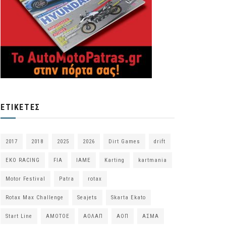
ΕΤΙΚΈΤΕΣ
2017
2018
2025
2026
Dirt Games
drift
EKO RACING
FIA
IAME
Karting
kartmania
Motor Festival
Patra
rotax
Rotax Max Challenge
Seajets
Skarta Ekato
Start Line
ΑΜΟΤΟΕ
ΑΟΛΑΠ
ΑΟΠ
ΑΣΜΑ