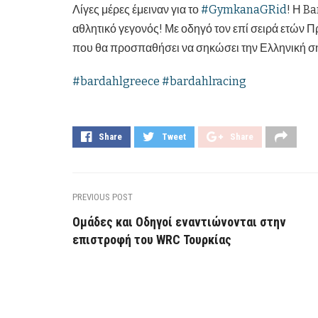
Λίγες μέρες έμειναν για το
#
GymkanaGRid
! Η B
αθλητικό γεγονός! Με οδηγό τον επί σειρά ετών
που θα προσπαθήσει να σηκώσει την Ελληνική ση
#
bardahlgreece
#
bardahlracing
Share
Tweet
Share
PREVIOUS POST
Ομάδες και Οδηγοί εναντιώνονται στην
επιστροφή του WRC Τουρκίας