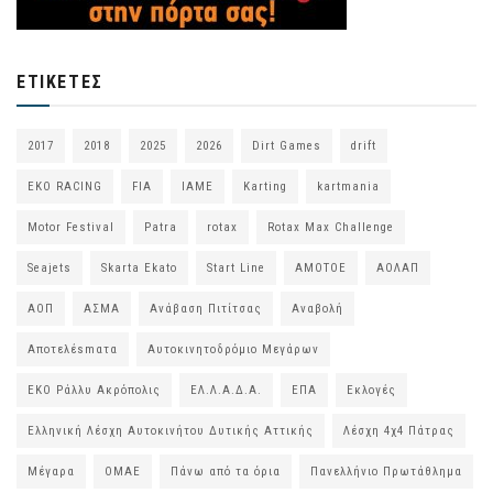
ΕΤΙΚΈΤΕΣ
2017
2018
2025
2026
Dirt Games
drift
EKO RACING
FIA
IAME
Karting
kartmania
Motor Festival
Patra
rotax
Rotax Max Challenge
Seajets
Skarta Ekato
Start Line
ΑΜΟΤΟΕ
ΑΟΛΑΠ
ΑΟΠ
ΑΣΜΑ
Ανάβαση Πιτίτσας
Αναβολή
Αποτελέsmατα
Αυτοκινητοδρόμιο Μεγάρων
ΕΚΟ Ράλλυ Ακρόπολις
ΕΛ.Λ.Α.Δ.Α.
ΕΠΑ
Εκλογές
Ελληνική Λέσχη Αυτοκινήτου Δυτικής Αττικής
Λέσχη 4χ4 Πάτρας
Μέγαρα
ΟΜΑΕ
Πάνω από τα όρια
Πανελλήνιο Πρωτάθλημα