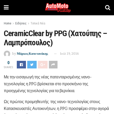
Home
Ειδήσεις
Τοπικά Νέα
CeramicClear by PPG (Χατούπης –
Λαμπρόπουλος)
by
Μάρκος Καπετανάκης
Ιούλ 19, 2016
0
SHARES
Με την εισαγωγή της νέας πατενταρισμένης νανο-
τεχνολογίας η PPG βρίσκεται στο προσκήνιο της
προηγμένης τεχνολογίας για τα βερνίκια.
Ως πρώτος προμηθευτής της νανο-τεχνολογίας στους
Κατασκευαστές Αυτοκινήτων, η PPG προσφέρει στην αγορά