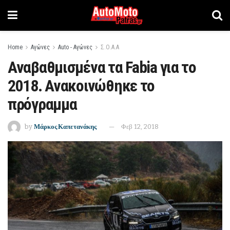
Home
Αγώνες
Auto - Αγώνες
Σ.Ο.Α.Α
Αναβαθμισμένα τα Fabia για το
2018. Ανακοινώθηκε το
πρόγραμμα
by
Μάρκος Καπετανάκης
Φεβ 12, 2018