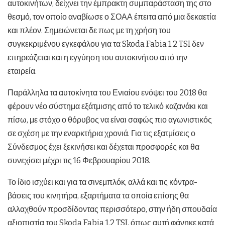
αυτοκινήτων, δείχνει την έμπρακτη συμπαράσταση της στο
θεσμό, τον οποίο αναβίωσε ο ΣΟΑΑ έπειτα από μια δεκαετία
και πλέον. Σημειώνεται δε πως με τη χρήση του
συγκεκριμένου εγκεφάλου για τα Skoda Fabia 1.2 TSI δεν
επηρεάζεται και η εγγύηση του αυτοκινήτου από την
εταιρεία.
Παράλληλα τα αυτοκίνητα του Ενιαίου ενόψει του 2018 θα
φέρουν νέο σύστημα εξάτμισης από το τελικό καζανάκι και
πίσω, με στόχο ο θόρυβος να είναι σαφώς πιο αγωνιστικός
σε σχέση με την εναρκτήρια χρονιά. Για τις εξατμίσεις ο
Σύνδεσμος έχει ξεκινήσει και δέχεται προσφορές και θα
συνεχίσει μέχρι τις 16 Φεβρουαρίου 2018.
Το ίδιο ισχύει και για τα σινεμπλόκ, αλλά και τις κόντρα-
βάσεις του κινητήρα, εξαρτήματα τα οποία επίσης θα
αλλαχθούν προσδίδοντας περισσότερο, στην ήδη σπουδαία
αξιοπιστία του Skoda Fabia 1.2 TSI, όπως αυτή φάνηκε κατά