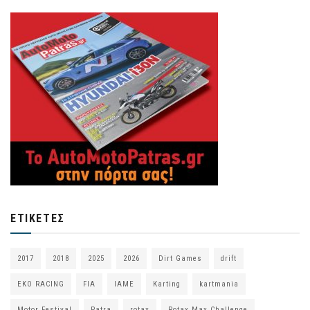
ΕΤΙΚΈΤΕΣ
2017
2018
2025
2026
Dirt Games
drift
EKO RACING
FIA
IAME
Karting
kartmania
Motor Festival
Patra
rotax
Rotax Max Challenge