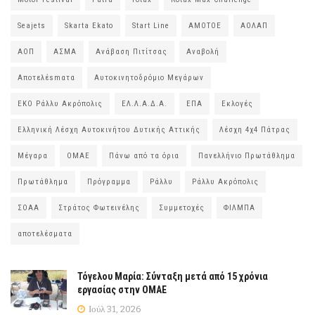
Seajets
Skarta Ekato
Start Line
ΑΜΟΤΟΕ
ΑΟΛΑΠ
ΑΟΠ
ΑΣΜΑ
Ανάβαση Πιτίτσας
Αναβολή
Αποτελέsmατα
Αυτοκινητοδρόμιο Μεγάρων
ΕΚΟ Ράλλυ Ακρόπολις
ΕΛ.Λ.Α.Δ.Α.
ΕΠΑ
Εκλογές
Ελληνική Λέσχη Αυτοκινήτου Δυτικής Αττικής
Λέσχη 4χ4 Πάτρας
Μέγαρα
ΟΜΑΕ
Πάνω από τα όρια
Πανελλήνιο Πρωτάθλημα
Πρωτάθλημα
Πρόγραμμα
Ράλλυ
Ράλλυ Ακρόπολις
ΣΟΑΑ
Στράτος Φωτεινέλης
Συμμετοχές
ΦΙΛΜΠΑ
αποτελέσματα
Τόγελου Μαρία: Σύνταξη μετά από 15 χρόνια
εργασίας στην ΟΜΑΕ
Ιούλ 31, 2026