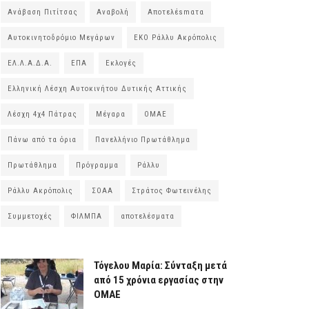
Ανάβαση Πιτίτσας
Αναβολή
Αποτελέsmατα
Αυτοκινητοδρόμιο Μεγάρων
ΕΚΟ Ράλλυ Ακρόπολις
ΕΛ.Λ.Α.Δ.Α.
ΕΠΑ
Εκλογές
Ελληνική Λέσχη Αυτοκινήτου Δυτικής Αττικής
Λέσχη 4χ4 Πάτρας
Μέγαρα
ΟΜΑΕ
Πάνω από τα όρια
Πανελλήνιο Πρωτάθλημα
Πρωτάθλημα
Πρόγραμμα
Ράλλυ
Ράλλυ Ακρόπολις
ΣΟΑΑ
Στράτος Φωτεινέλης
Συμμετοχές
ΦΙΛΜΠΑ
αποτελέσματα
Τόγελου Μαρία: Σύνταξη μετά
από 15 χρόνια εργασίας στην
ΟΜΑΕ