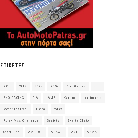
ΕΤΙΚΈΤΕΣ
2017
2018
2025
2026
Dirt Games
drift
EKO RACING
FIA
IAME
Karting
kartmania
Motor Festival
Patra
rotax
Rotax Max Challenge
Seajets
Skarta Ekato
Start Line
ΑΜΟΤΟΕ
ΑΟΛΑΠ
ΑΟΠ
ΑΣΜΑ