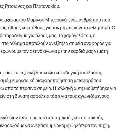
μές Ριτσώνας και Πλατανακίου.
 του αξέχαστου Μαρίνου Μπενουκά, ενός ανθρώπου που
ας, ήθους και πάθους για τον μηχανοκίνητο αθλητισμό. Ο
 παράδειγμα για όλους μας. Το χαμόγελό του, η
ση στο άθλημα αποτελούν ανεξίτηλα σημεία αναφοράς για
φιερώνουμε τον φετινό αγώνα με την καρδιά μας γεμάτη
ρυφαίες σε τεχνική δυσκολία και οδηγική απόλαυση,
σμό, με μοναδική διαφοροποίηση τη μεταφορά του
τω από το περσινό σημείο. Η αλλαγή αυτή υιοθετήθηκε για
 μέγιστη δυνατή ασφάλεια τόσο για τους αγωνιζόμενους
ικά έναν από τους πιο απαιτητικούς και ποιοτικούς
 φιλοδοξούμε να ανεβάσουμε ακόμη ψηλότερα τον πήχη,