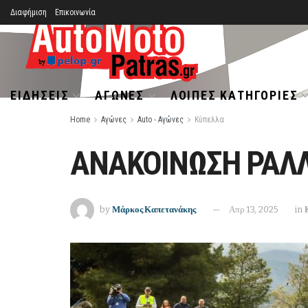
Διαφήμιση
Επικοινωνία
ΕΙΔΉΣΕΙΣ
ΑΓΏΝΕΣ
ΛΟΙΠΈΣ ΚΑΤΗΓΟΡΊΕΣ
Home
Αγώνες
Auto - Αγώνες
Κύπελλα
ΑΝΑΚΟΙΝΩΣΗ ΡΑΛΛ
by
Μάρκος Καπετανάκης
Απρ 13, 2025
in