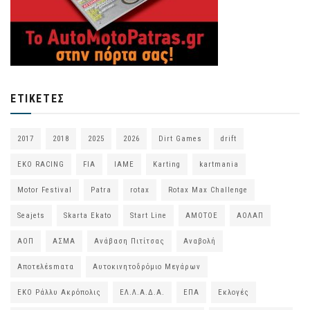
ΕΤΙΚΈΤΕΣ
2017
2018
2025
2026
Dirt Games
drift
EKO RACING
FIA
IAME
Karting
kartmania
Motor Festival
Patra
rotax
Rotax Max Challenge
Seajets
Skarta Ekato
Start Line
ΑΜΟΤΟΕ
ΑΟΛΑΠ
ΑΟΠ
ΑΣΜΑ
Ανάβαση Πιτίτσας
Αναβολή
Αποτελέsmατα
Αυτοκινητοδρόμιο Μεγάρων
ΕΚΟ Ράλλυ Ακρόπολις
ΕΛ.Λ.Α.Δ.Α.
ΕΠΑ
Εκλογές