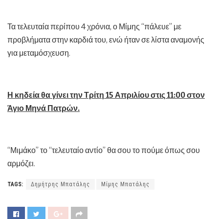
Τα τελευταία περίπου 4 χρόνια, ο Μίμης “πάλευε” με
προβλήματα στην καρδιά του, ενώ ήταν σε λίστα αναμονής
για μεταμόσχευση.
Η κηδεία θα γίνει την Τρίτη 15 Απριλίου στις 11:00 στον
Άγιο Μηνά Πατρών.
“Μιμάκο” το “τελευταίο αντίο” θα σου το πούμε όπως σου
αρμόζει.
TAGS:
Δημήτρης Μπατάλης
Μίμης Μπατάλης