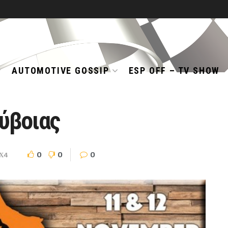
AUTOMOTIVE GOSSIP
ESP OFF – TV SHOW
Εύβοιας
0
0
0
Χ4