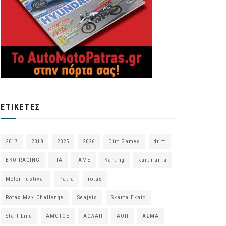
ΕΤΙΚΈΤΕΣ
2017
2018
2025
2026
Dirt Games
drift
EKO RACING
FIA
IAME
Karting
kartmania
Motor Festival
Patra
rotax
Rotax Max Challenge
Seajets
Skarta Ekato
Start Line
ΑΜΟΤΟΕ
ΑΟΛΑΠ
ΑΟΠ
ΑΣΜΑ