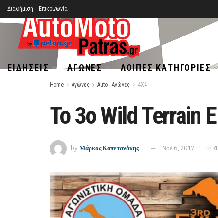
Διαφήμιση
Επικοινωνία
ΕΙΔΉΣΕΙΣ
ΑΓΏΝΕΣ
ΛΟΙΠΈΣ ΚΑΤΗΓΟΡΊΕΣ
Home
Αγώνες
Auto - Αγώνες
4Χ4
Το 3o Wild Terrain 
by
Μάρκος Καπετανάκης
Νοέ 6, 2017
in
4