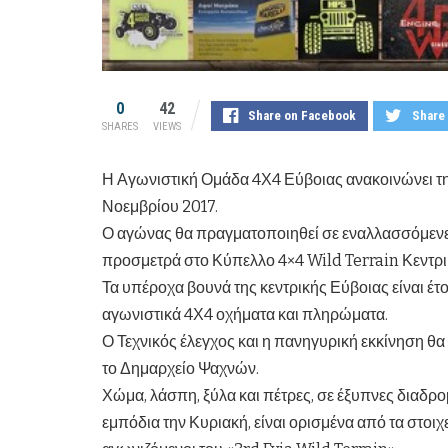
0
42
Share on Facebook
Share 
SHARES
VIEWS
Η Αγωνιστική Ομάδα 4Χ4 Εύβοιας ανακοινώνει την 
Νοεμβρίου 2017.
Ο αγώνας θα πραγματοποιηθεί σε εναλλασσόμενες
προσμετρά στο Κύπελλο 4×4 Wild Terrain Κεντρ
Τα υπέροχα βουνά της κεντρικής Εύβοιας είναι έτ
αγωνιστικά 4Χ4 οχήματα και πληρώματα.
Ο Τεχνικός έλεγχος και η πανηγυρική εκκίνηση θ
το Δημαρχείο Ψαχνών.
Χώμα, λάσπη, ξύλα και πέτρες, σε έξυπνες διαδρο
εμπόδια την Κυριακή, είναι ορισμένα από τα στοι