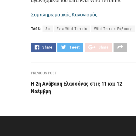
αγωνιζόμενοι του «3rd Evia Wild Terrain».
Συμπληρωματικός Κανονισμός
TAGS:
3ο
Evia Wild Terrain
Wild Terrain Εύβοιας
Share
Tweet
Share
PREVIOUS POST
Η 2η Ανάβαση Ελασσόνας στις 11 και 12
Νοέμβρη