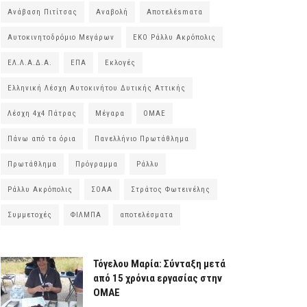
Ανάβαση Πιτίτσας
Αναβολή
Αποτελέsmατα
Αυτοκινητοδρόμιο Μεγάρων
ΕΚΟ Ράλλυ Ακρόπολις
ΕΛ.Λ.Α.Δ.Α.
ΕΠΑ
Εκλογές
Ελληνική Λέσχη Αυτοκινήτου Δυτικής Αττικής
Λέσχη 4χ4 Πάτρας
Μέγαρα
ΟΜΑΕ
Πάνω από τα όρια
Πανελλήνιο Πρωτάθλημα
Πρωτάθλημα
Πρόγραμμα
Ράλλυ
Ράλλυ Ακρόπολις
ΣΟΑΑ
Στράτος Φωτεινέλης
Συμμετοχές
ΦΙΛΜΠΑ
αποτελέσματα
Τόγελου Μαρία: Σύνταξη μετά
από 15 χρόνια εργασίας στην
ΟΜΑΕ