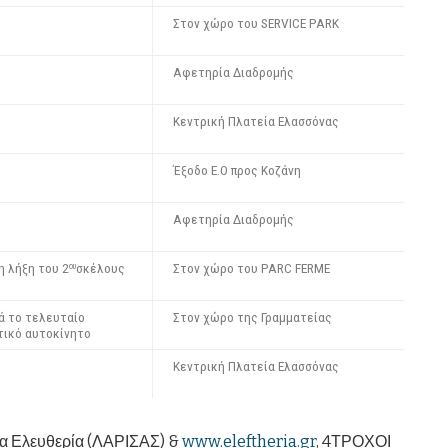
Στον χώρο του SERVICE PARK
Αφετηρία Διαδρομής
Κεντρική Πλατεία Ελασσόνας
Έξοδο Ε.Ο προς Κοζάνη
Αφετηρία Διαδρομής
η λήξη του 2
σκέλους
Στον χώρο του PARC FERME
ου
ά το τελευταίο
Στον χώρο της Γραμματείας
τικό αυτοκίνητο
Κεντρική Πλατεία Ελασσόνας
δα Ελευθερία (ΛΑΡΙΣΑΣ) &
www.eleftheria.gr
, 4ΤΡΟΧΟΙ