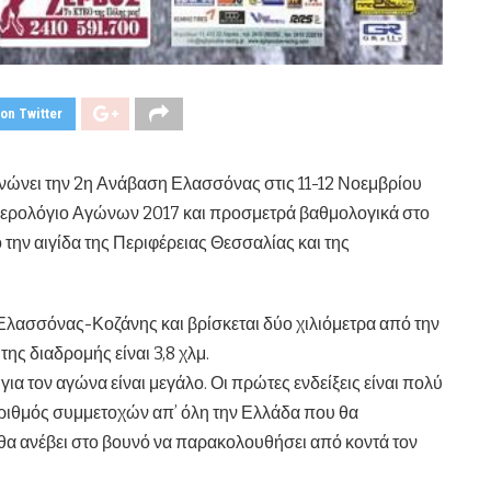
on Twitter
ανώνει την 2η Ανάβαση Ελασσόνας στις 11-12 Νοεμβρίου
Ημερολόγιο Αγώνων 2017 και προσμετρά βαθμολογικά στο
ην αιγίδα της Περιφέρειας Θεσσαλίας και της
 Ελασσόνας-Κοζάνης και βρίσκεται δύο χιλιόμετρα από την
ς διαδρομής είναι 3,8 χλμ.
ια τον αγώνα είναι μεγάλο. Οι πρώτες ενδείξεις είναι πολύ
 αριθμός συμμετοχών απ’ όλη την Ελλάδα που θα
α ανέβει στο βουνό να παρακολουθήσει από κοντά τον