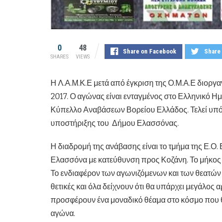
0
48
Share on Facebook
Share 
SHARES
VIEWS
Η Λ.Α.Μ.Κ.Ε μετά από έγκριση της Ο.Μ.Α.Ε διοργ
2017. Ο αγώνας είναι ενταγμένος στο Ελληνικό 
Κύπελλο Αναβάσεων Βορείου Ελλάδος. Τελεί υπό τ
υποστήριξης του Δήμου Ελασσόνας.
Η διαδρομή της ανάβασης είναι το τμήμα της Ε.Ο.
Ελασσόνα με κατεύθυνση προς Κοζάνη. Το μήκος τη
Το ενδιαφέρον των αγωνιζόμενων και των θεατών γ
θετικές και όλα δείχνουν ότι θα υπάρχει μεγάλος
προσφέρουν ένα μοναδικό θέαμα στο κόσμο που θ
αγώνα.