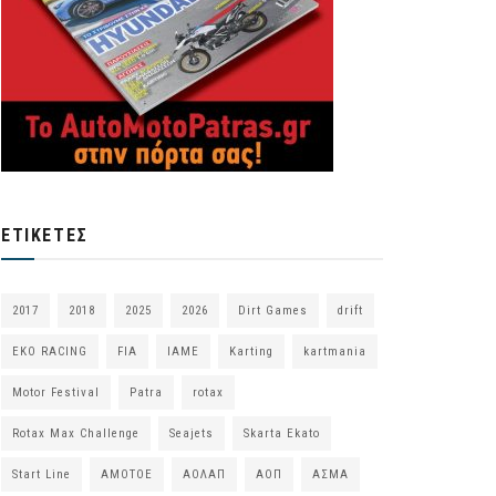
ΕΤΙΚΈΤΕΣ
2017
2018
2025
2026
Dirt Games
drift
EKO RACING
FIA
IAME
Karting
kartmania
Motor Festival
Patra
rotax
Rotax Max Challenge
Seajets
Skarta Ekato
Start Line
ΑΜΟΤΟΕ
ΑΟΛΑΠ
ΑΟΠ
ΑΣΜΑ