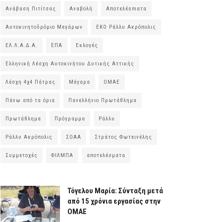
Ανάβαση Πιτίτσας
Αναβολή
Αποτελέsmατα
Αυτοκινητοδρόμιο Μεγάρων
ΕΚΟ Ράλλυ Ακρόπολις
ΕΛ.Λ.Α.Δ.Α.
ΕΠΑ
Εκλογές
Ελληνική Λέσχη Αυτοκινήτου Δυτικής Αττικής
Λέσχη 4χ4 Πάτρας
Μέγαρα
ΟΜΑΕ
Πάνω από τα όρια
Πανελλήνιο Πρωτάθλημα
Πρωτάθλημα
Πρόγραμμα
Ράλλυ
Ράλλυ Ακρόπολις
ΣΟΑΑ
Στράτος Φωτεινέλης
Συμμετοχές
ΦΙΛΜΠΑ
αποτελέσματα
Τόγελου Μαρία: Σύνταξη μετά
από 15 χρόνια εργασίας στην
ΟΜΑΕ