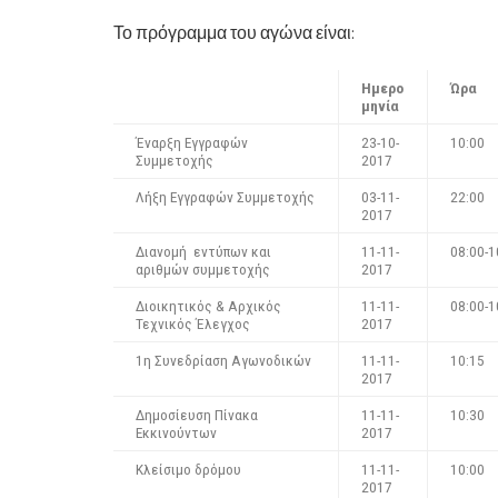
Το πρόγραμμα του αγώνα είναι:
Ημερο
Ώρα
μηνία
Έναρξη Eγγραφών
23-10-
10:00
Συμμετοχής
2017
Λήξη Eγγραφών Συμμετοχής
03-11-
22:00
2017
Διανομή εντύπων και
11-11-
08:00-1
αριθμών συμμετοχής
2017
Διοικητικός & Αρχικός
11-11-
08:00-1
Τεχνικός Έλεγχος
2017
1η Συνεδρίαση Αγωνοδικών
11-11-
10:15
2017
Δημοσίευση Πίνακα
11-11-
10:30
Εκκινούντων
2017
Κλείσιμο δρόμου
11-11-
10:00
2017