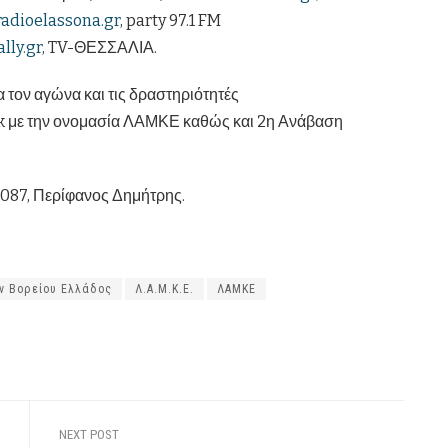
adioelassona.gr
, party 97.1 FM
lly.gr
, TV-ΘΕΣΣΑΛΙΑ.
α τον αγώνα και τις δραστηριότητές
ok με την ονομασία ΛΑΜΚΕ καθώς και 2η Ανάβαση
1087, Περίφανος Δημήτρης.
ν Βορείου Ελλάδος
Λ.Α.Μ.Κ.Ε.
ΛΑΜΚΕ
NEXT POST