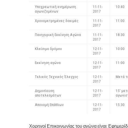
Υποχρεωτική ενημέρωση
11-11-
10:40
αγωνιζομένων
2017
Χρονομετρημένες δοκιμές
11-11-
11:00
2017
Πανηγυρική Εκκίνηση Αγώνα
11-11-
18:30
2017
Κλείσιμο δρόμου
12-11-
10:00
2017
Εκκίνηση αγώνα
12-11-
11:00
2017
Tελικός Τεχνικός Έλεγχος
12-11-
Μετά τ
2017
Δημοσίευση
12-11-
15’ μετ
αποτελεσμάτων
2017
αγωνισ
Απονομή Επάθλων
12-11-
15:30
2017
Χορηγοί Επικοινωνίας του αγώνα είναι: Εφημερί