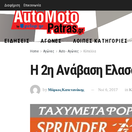
Διαφήμιση
Επικοινωνία
ΕΙΔΉΣΕΙΣ
ΑΓΏΝΕΣ
ΛΟΙΠΈΣ ΚΑΤΗΓΟΡΊΕΣ
Home
Αγώνες
Auto - Αγώνες
Κύπελλα
Η 2η Ανάβαση Ελασ
by
Μάρκος Καπετανάκης
Νοέ 6, 2017
in
Κ