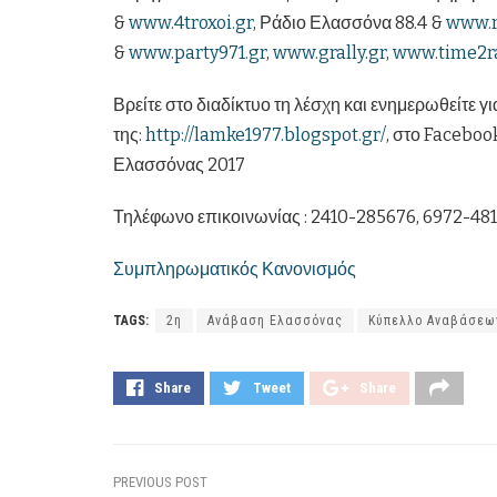
&
www.4troxoi.gr
, Ράδιο Ελασσόνα 88.4 &
www.r
&
www.party971.gr
,
www.grally.gr
,
www.time2ra
Βρείτε στο διαδίκτυο τη λέσχη και ενημερωθείτε γι
της:
http://lamke1977.blogspot.gr/
, στο Facebo
Ελασσόνας 2017
Τηλέφωνο επικοινωνίας : 2410-285676, 6972-48
Συμπληρωματικός Κανονισμός
TAGS:
2η
Ανάβαση Ελασσόνας
Κύπελλο Αναβάσεω
Share
Tweet
Share
PREVIOUS POST