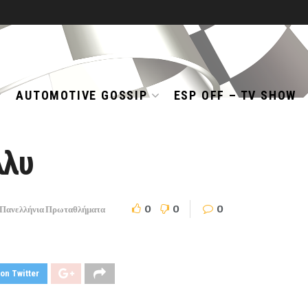
AUTOMOTIVE GOSSIP
ESP OFF – TV SHOW
λλυ
0
0
0
Πανελλήνια Πρωταθλήματα
on Twitter