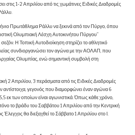
ι στις 1-2 Απριλίου από τις χωμάτινες Ειδικές Διαδρομές
Ράλλυ.
ελλήνιο Πρωτάθλημα Ράλλυ να ξεκινά από τον Πύργο, όπου
ιστική Ολυμπιακή Λέσχη Αυτοκινήτου Πύργου”
 σεζόν. Η Τοπική Αυτοδιοίκηση στηρίζει το αθλητικό
Ηλείας συνδιοργανώσει τον αγώνα με την ΑΟΛΑΠ, που
 Αρχαίας Ολυμπίας, ενώ σημαντική συμβολή στη
κή 2 Απριλίου, 3 περάσματα από τις Ειδικές Διαδρομές
ων αντίστοιχα, γεγονός που διαμορφώνει έναν αγώνα 6
5,5 εκ των οποίων είναι αγωνιστικά. Όπως κάθε χρόνο,
ό τόνο το βράδυ του Σαββάτου 1 Απριλίου από την Κεντρική
ς Έλεγχος θα διεξαχθεί το Σάββατο 1 Απριλίου στο Ι.