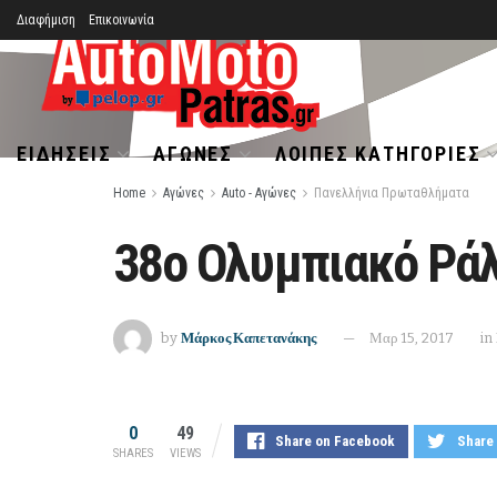
Διαφήμιση
Επικοινωνία
ΕΙΔΉΣΕΙΣ
ΑΓΏΝΕΣ
ΛΟΙΠΈΣ ΚΑΤΗΓΟΡΊΕΣ
Home
Αγώνες
Auto - Αγώνες
Πανελλήνια Πρωταθλήματα
38ο Ολυμπιακό Ρά
by
Μάρκος Καπετανάκης
Μαρ 15, 2017
in
0
49
Share on Facebook
Share 
SHARES
VIEWS