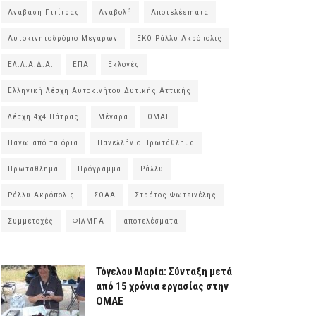
Ανάβαση Πιτίτσας
Αναβολή
Αποτελέsmατα
Αυτοκινητοδρόμιο Μεγάρων
ΕΚΟ Ράλλυ Ακρόπολις
ΕΛ.Λ.Α.Δ.Α.
ΕΠΑ
Εκλογές
Ελληνική Λέσχη Αυτοκινήτου Δυτικής Αττικής
Λέσχη 4χ4 Πάτρας
Μέγαρα
ΟΜΑΕ
Πάνω από τα όρια
Πανελλήνιο Πρωτάθλημα
Πρωτάθλημα
Πρόγραμμα
Ράλλυ
Ράλλυ Ακρόπολις
ΣΟΑΑ
Στράτος Φωτεινέλης
Συμμετοχές
ΦΙΛΜΠΑ
αποτελέσματα
Τόγελου Μαρία: Σύνταξη μετά
από 15 χρόνια εργασίας στην
ΟΜΑΕ