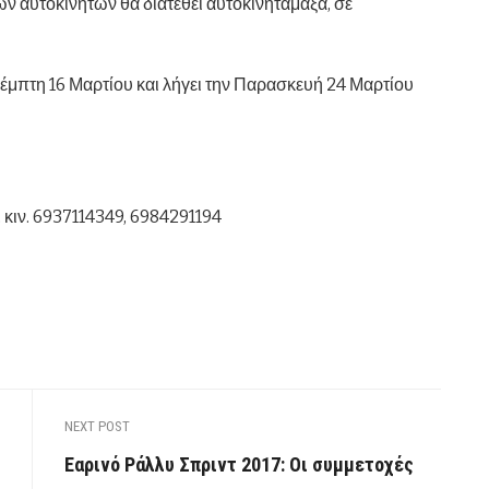
ν αυτοκινήτων θα διατεθεί αυτοκινητάμαξα, σε
μπτη 16 Μαρτίου και λήγει την Παρασκευή 24 Μαρτίου
 κιν. 6937114349, 6984291194
NEXT POST
Εαρινό Ράλλυ Σπριντ 2017: Οι συμμετοχές