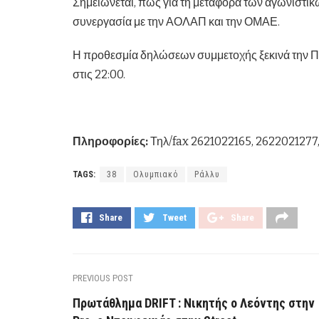
Σημειώνεται, πως για τη μεταφορά των αγωνιστικώ
συνεργασία με την ΑΟΛΑΠ και την ΟΜΑΕ.
Η προθεσμία δηλώσεων συμμετοχής ξεκινά την Πέ
στις 22:00.
Πληροφορίες:
Τηλ/fax 2621022165, 2622021277,
TAGS:
38
Ολυμπιακό
Ράλλυ
Share
Tweet
Share
PREVIOUS POST
Πρωτάθλημα DRIFT : Νικητής ο Λεόντης στην