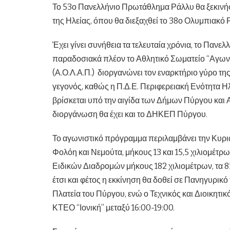
Το 53ο Πανελλήνιο Πρωτάθλημα Ράλλυ θα ξεκινήσε
της Ηλείας, όπου θα διεξαχθεί το 38ο Ολυμπιακό 
Έχει γίνει συνήθεια τα τελευταία χρόνια, το Παν
παραδοσιακά πλέον το Αθλητικό Σωματείο “Αγων
(Α.Ο.Λ.Α.Π.) διοργανώνει τον εναρκτήριο γύρο της
γεγονός, καθώς η Π.Δ.Ε. Περιφερειακή Ενότητα 
βρίσκεται υπό την αιγίδα των Δήμων Πύργου και
διοργάνωση θα έχει και το ΔΗΚΕΠ Πύργου.
Το αγωνιστικό πρόγραμμα περιλαμβάνει την Κυρια
Φολόη και Νεμούτα, μήκους 13 και 15,5 χιλιομέτρ
Ειδικών Διαδρομών μήκους 182 χιλιομέτρων, τα 8
έτσι και φέτος η εκκίνηση θα δοθεί σε Πανηγυρικ
Πλατεία του Πύργου, ενώ ο Τεχνικός και Διοικητικό
ΚΤΕΟ “Ιονική” μεταξύ 16:00-19:00.