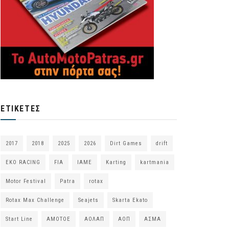
ΕΤΙΚΈΤΕΣ
2017
2018
2025
2026
Dirt Games
drift
EKO RACING
FIA
IAME
Karting
kartmania
Motor Festival
Patra
rotax
Rotax Max Challenge
Seajets
Skarta Ekato
Start Line
ΑΜΟΤΟΕ
ΑΟΛΑΠ
ΑΟΠ
ΑΣΜΑ