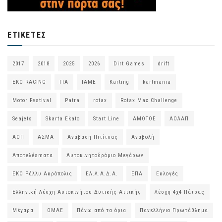
ΕΤΙΚΈΤΕΣ
2017
2018
2025
2026
Dirt Games
drift
EKO RACING
FIA
IAME
Karting
kartmania
Motor Festival
Patra
rotax
Rotax Max Challenge
Seajets
Skarta Ekato
Start Line
ΑΜΟΤΟΕ
ΑΟΛΑΠ
ΑΟΠ
ΑΣΜΑ
Ανάβαση Πιτίτσας
Αναβολή
Αποτελέsmατα
Αυτοκινητοδρόμιο Μεγάρων
ΕΚΟ Ράλλυ Ακρόπολις
ΕΛ.Λ.Α.Δ.Α.
ΕΠΑ
Εκλογές
Ελληνική Λέσχη Αυτοκινήτου Δυτικής Αττικής
Λέσχη 4χ4 Πάτρας
Μέγαρα
ΟΜΑΕ
Πάνω από τα όρια
Πανελλήνιο Πρωτάθλημα