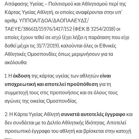
Απόφασης Υγείας – Πολιτισμού και Αθλητισμού περί της
Κάρτας Υγείας Αθλητή, οι οποίες αναφέρονται στην υπ’
αριθμ. ΥΠΠΟΑ/ΓΔΟΑ/ΔΑΟΠΑΑΕΥΔΣ/
ΤΑΕΥΕ/386611/15976/1417/152 (ΦΕΚ Β 3254/2018) οι
οποίες έχουν τεθεί σε ισχύ (έχει λήξει η παράταση που είχε
δοθεί μέχρι τις 31/7/2019), καλούνται όλες οι Εθνικές
Αθλητικές Ομοσπονδίες όπως μεριμνήσουν για τα
ακόλουθα:
1. Η
έκδοση
της κάρτας υγείας των αθλητών
είναι
υποχρεωτική και αποτελεί προϋπόθεση
για τη
συμμετοχή τους στις προπονήσεις και σε όλους τους
αγώνες της οικείας Ομοσπονδίας.
2. Η Κάρτα Υγείας Αθλητή
συνιστά αυτοτελές έγγραφο
και
δεν συνδέεται με το Δελτίο Αθλητικής Ιδιότητας. Αποτελεί
προσωπικό έγγραφο του αθλητή και βρίσκεται στην κατοχή