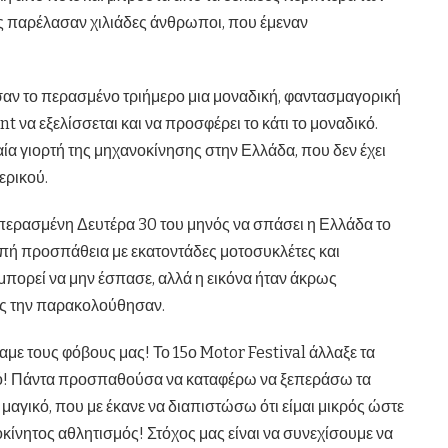
ς παρέλασαν χιλιάδες άνθρωποι, που έμεναν
ησαν το περασμένο τριήμερο μια μοναδική, φαντασμαγορική
t να εξελίσσεται και να προσφέρει το κάτι το μοναδικό.
αία γιορτή της μηχανοκίνησης στην Ελλάδα, που δεν έχει
ερικού.
 περασμένη Δευτέρα 30 του μηνός να σπάσει η Ελλάδα το
πή προσπάθεια με εκατοντάδες μοτοσυκλέτες και
μπορεί να μην έσπασε, αλλά η εικόνα ήταν άκρως
υς την παρακολούθησαν.
με τους φόβους μας! Το 15ο Motor Festival άλλαξε τα
σμό! Πάντα προσπαθούσα να καταφέρω να ξεπεράσω τα
 μαγικό, που με έκανε να διαπιστώσω ότι είμαι μικρός ώστε
κίνητος αθλητισμός! Στόχος μας είναι να συνεχίσουμε να