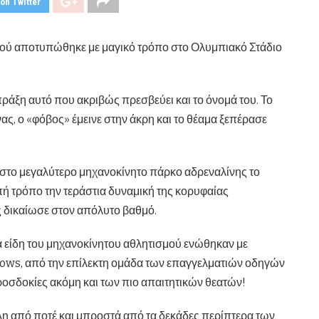
on Twitter
μού αποτυπώθηκε με μαγικό τρόπο στο Ολυμπιακό Στάδιο
πράξη αυτό που ακριβώς πρεσβεύει και το όνομά του. Το
ς, ο «φόβος» έμεινε στην άκρη και το θέαμα ξεπέρασε
στο μεγαλύτερο μηχανοκίνητο πάρκο αδρεναλίνης το
πή τρόπο την τεράστια δυναμική της κορυφαίας
ς δικαίωσε στον απόλυτο βαθμό.
τα είδη του μηχανοκίνητου αθλητισμού ενώθηκαν με
hows, από την επίλεκτη ομάδα των επαγγελματιών οδηγών
ροσδοκίες ακόμη και των πιο απαιτητικών θεατών!
λη από ποτέ και μπροστά από τα δεκάδες περίπτερα των