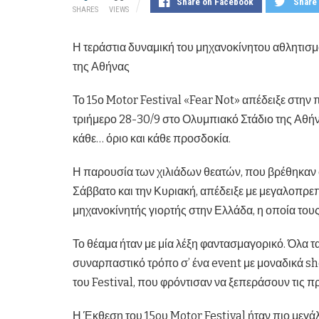
Share on Facebook
Share 
SHARES
VIEWS
Η τεράστια δυναμική του μηχανοκίνητου αθλητισ
της Αθήνας
Το 15ο Motor Festival «Fear Not» απέδειξε στην 
τριήμερο 28-30/9 στο Ολυμπιακό Στάδιο της Αθήνα
κάθε… όριο και κάθε προσδοκία.
Η παρουσία των χιλιάδων θεατών, που βρέθηκαν 
Σάββατο και την Κυριακή, απέδειξε με μεγαλοπρε
μηχανοκίνητής γιορτής στην Ελλάδα, η οποία του
Το θέαμα ήταν με μία λέξη φαντασμαγορικό. Όλα 
συναρπαστικό τρόπο σ’ ένα event με μοναδικά s
του Festival, που φρόντισαν να ξεπεράσουν τις π
Η Έκθεση του 15oυ Motor Festival ήταν πιο μεγά