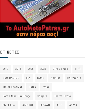
ΕΤΙΚΈΤΕΣ
2017
2018
2025
2026
Dirt Games
drift
EKO RACING
FIA
IAME
Karting
kartmania
Motor Festival
Patra
rotax
Rotax Max Challenge
Seajets
Skarta Ekato
Start Line
ΑΜΟΤΟΕ
ΑΟΛΑΠ
ΑΟΠ
ΑΣΜΑ