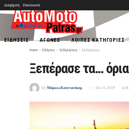
Διαφήμιση
Επικοινωνία
ΕΙΔΉΣΕΙΣ
ΑΓΏΝΕΣ
ΛΟΙΠΈΣ ΚΑΤΗΓΟΡΊΕΣ
Home
Ειδήσεις
Εκδηλώσεις
Εκδηλώσεις
Ξεπέρασε τα… όρια 
by
Μάρκος Καπετανάκης
Οκτ 4, 2019
in
Ε