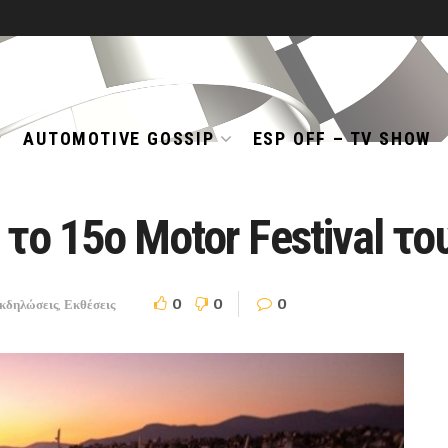
AUTOMOTIVE GOSSIP
ESP OFF – TV SHOW
το 15ο Motor Festival τ
0
0
0
κδηλώσεις
,
Εκθέσεις