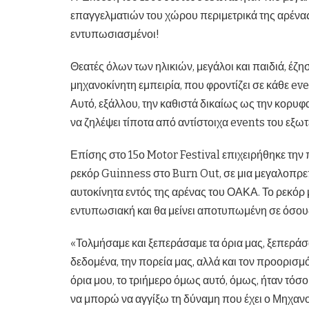
επαγγελματιών του χώρου περιμετρικά της αρένα
εντυπωσιασμένοι!
Θεατές όλων των ηλικιών, μεγάλοι και παιδιά, έζ
μηχανοκίνητη εμπειρία, που φροντίζει σε κάθε even
Αυτό, εξάλλου, την καθιστά δικαίως ως την κορυφ
να ζηλέψει τίποτα από αντίστοιχα events του εξωτ
Επίσης στο 15ο Motor Festival επιχειρήθηκε την
ρεκόρ Guinness στο Burn Out, σε μια μεγαλοπρε
αυτοκίνητα εντός της αρένας του ΟΑΚΑ. Το ρεκόρ 
εντυπωσιακή και θα μείνει αποτυπωμένη σε όσο
«Τολμήσαμε και ξεπεράσαμε τα όρια μας, ξεπεράσα
δεδομένα, την πορεία μας, αλλά και τον προορι
όρια μου, το τριήμερο όμως αυτό, όμως, ήταν τόσο
να μπορώ να αγγίξω τη δύναμη που έχει ο Μηχανο