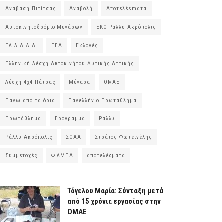
Ανάβαση Πιτίτσας
Αναβολή
Αποτελέsmατα
Αυτοκινητοδρόμιο Μεγάρων
ΕΚΟ Ράλλυ Ακρόπολις
ΕΛ.Λ.Α.Δ.Α.
ΕΠΑ
Εκλογές
Ελληνική Λέσχη Αυτοκινήτου Δυτικής Αττικής
Λέσχη 4χ4 Πάτρας
Μέγαρα
ΟΜΑΕ
Πάνω από τα όρια
Πανελλήνιο Πρωτάθλημα
Πρωτάθλημα
Πρόγραμμα
Ράλλυ
Ράλλυ Ακρόπολις
ΣΟΑΑ
Στράτος Φωτεινέλης
Συμμετοχές
ΦΙΛΜΠΑ
αποτελέσματα
Τόγελου Μαρία: Σύνταξη μετά
από 15 χρόνια εργασίας στην
ΟΜΑΕ