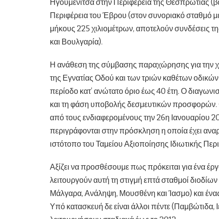
Ηγουμενίτσα στην Περιφέρεια της Θεσπρωτίας (βο
Περιφέρεια του Έβρου (στον συνοριακό σταθμό με τ
μήκους 225 χιλιομέτρων, αποτελούν συνδέσεις της
και Βουλγαρία).
Η ανάθεση της σύμβασης παραχώρησης για την χρ
της Εγνατίας Οδού και των τριών καθέτων οδικώ
περίοδο κατ’ ανώτατο όριο έως 40 έτη. Ο διαγωνι
και τη φάση υποβολής δεσμευτικών προσφορών. 
από τους ενδιαφερομένους την 26η Ιανουαρίου 201
περιγράφονται στην πρόσκληση η οποία έχει αναρτ
ιστότοπο του Ταμείου Αξιοποίησης Ιδιωτικής Περ
Αξίζει να προσθέσουμε πως πρόκειται για ένα έργ
λειτουργούν αυτή τη στιγμή επτά σταθμοί διοδίων
Μάλγαρα, Ανάληψη, Μουσθένη και Ίασμο) και έν
Υπό κατασκευή δε είναι άλλοι πέντε (Παμβώτιδα, 