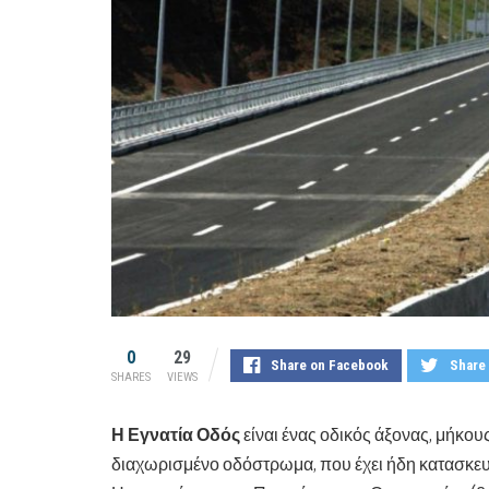
0
29
Share on Facebook
Share 
SHARES
VIEWS
Η Εγνατία Οδός
είναι ένας οδικός άξονας, μήκο
διαχωρισμένο οδόστρωμα, που έχει ήδη κατασκευασ