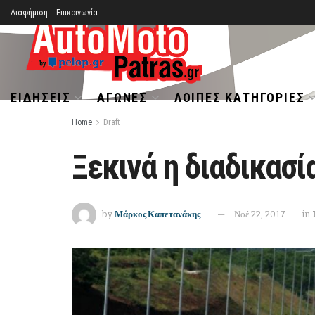
Διαφήμιση
Επικοινωνία
ΕΙΔΉΣΕΙΣ
ΑΓΏΝΕΣ
ΛΟΙΠΈΣ ΚΑΤΗΓΟΡΊΕΣ
Home
Draft
Ξεκινά η διαδικασ
by
Μάρκος Καπετανάκης
Νοέ 22, 2017
in