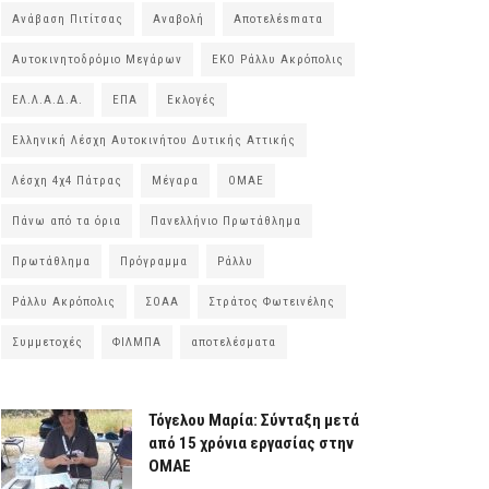
Ανάβαση Πιτίτσας
Αναβολή
Αποτελέsmατα
Αυτοκινητοδρόμιο Μεγάρων
ΕΚΟ Ράλλυ Ακρόπολις
ΕΛ.Λ.Α.Δ.Α.
ΕΠΑ
Εκλογές
Ελληνική Λέσχη Αυτοκινήτου Δυτικής Αττικής
Λέσχη 4χ4 Πάτρας
Μέγαρα
ΟΜΑΕ
Πάνω από τα όρια
Πανελλήνιο Πρωτάθλημα
Πρωτάθλημα
Πρόγραμμα
Ράλλυ
Ράλλυ Ακρόπολις
ΣΟΑΑ
Στράτος Φωτεινέλης
Συμμετοχές
ΦΙΛΜΠΑ
αποτελέσματα
Τόγελου Μαρία: Σύνταξη μετά
από 15 χρόνια εργασίας στην
ΟΜΑΕ