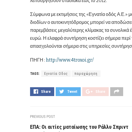
λειτουργήσουν σταδιακά έως το 2012.
Σύμφωνα με εκτιμήσεις της «Εγνατία οδός Α.Ε.»
διοδίων ο αυτοκινητόδρομος μπορεί να αποδώσει 
παρεμβάσεις μεγαλύτερης κλίμακας τα συνολικά έσ
ευρώ. Η ελαφρά συντήρηση κοστίζει σήμερα περί τ
απασχολούνται σήμερα στις υπηρεσίες συντήρηση
ΠΗΓΗ :
http://www.4troxoi.gr/
TAGS:
Εγνατία Οδος
παραχώρηση
Share
Tweet
Share
PREVIOUS POST
ΕΠΑ: Οι αιτίες ματαίωσης του Ράλλυ Σπριντ