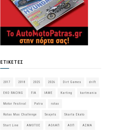
ΕΤΙΚΈΤΕΣ
2017
2018
2025
2026
Dirt Games
drift
EKO RACING
FIA
IAME
Karting
kartmania
Motor Festival
Patra
rotax
Rotax Max Challenge
Seajets
Skarta Ekato
Start Line
ΑΜΟΤΟΕ
ΑΟΛΑΠ
ΑΟΠ
ΑΣΜΑ