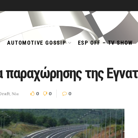
AUTOMOTIVE GOSSIP
ESP OFF – TV SHOW
ία παραχώρησης της Εγνα
0
0
0
Draft
,
Νέα