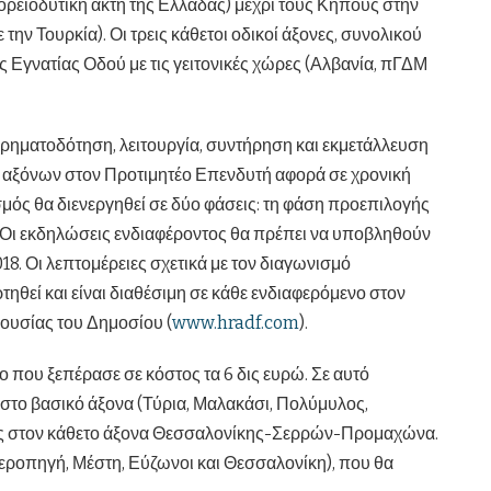
ρειοδυτική ακτή της Ελλάδας) μέχρι τους Κήπους στην
ην Τουρκία). Οι τρεις κάθετοι οδικοί άξονες, συνολικού
 Εγνατίας Οδού με τις γειτονικές χώρες (Αλβανία, πΓΔΜ
ηματοδότηση, λειτουργία, συντήρηση και εκμετάλλευση
ν αξόνων στον Προτιμητέο Επενδυτή αφορά σε χρονική
σμός θα διενεργηθεί σε δύο φάσεις: τη φάση προεπιλογής
Οι εκδηλώσεις ενδιαφέροντος θα πρέπει να υποβληθούν
8. Οι λεπτομέρειες σχετικά με τον διαγωνισμό
ηθεί και είναι διαθέσιμη σε κάθε ενδιαφερόμενο στον
ιουσίας του Δημοσίου (
www.hradf.com
).
ο που ξεπέρασε σε κόστος τα 6 δις ευρώ. Σε αυτό
 στο βασικό άξονα (Τύρια, Μαλακάσι, Πολύμυλος,
ας στον κάθετο άξονα Θεσσαλονίκης-Σερρών-Προμαχώνα.
Ιεροπηγή, Μέστη, Εύζωνοι και Θεσσαλονίκη), που θα