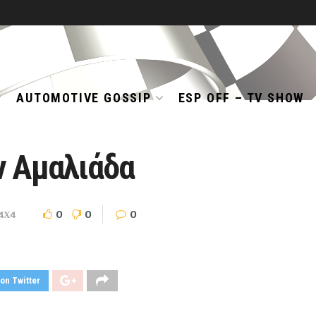
AUTOMOTIVE GOSSIP
ESP OFF – TV SHOW
ην Αμαλιάδα
0
0
0
4Χ4
on Twitter