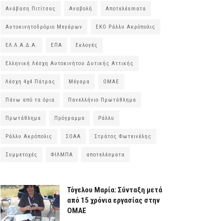
Ανάβαση Πιτίτσας
Αναβολή
Αποτελέsmατα
Αυτοκινητοδρόμιο Μεγάρων
ΕΚΟ Ράλλυ Ακρόπολις
ΕΛ.Λ.Α.Δ.Α.
ΕΠΑ
Εκλογές
Ελληνική Λέσχη Αυτοκινήτου Δυτικής Αττικής
Λέσχη 4χ4 Πάτρας
Μέγαρα
ΟΜΑΕ
Πάνω από τα όρια
Πανελλήνιο Πρωτάθλημα
Πρωτάθλημα
Πρόγραμμα
Ράλλυ
Ράλλυ Ακρόπολις
ΣΟΑΑ
Στράτος Φωτεινέλης
Συμμετοχές
ΦΙΛΜΠΑ
αποτελέσματα
Τόγελου Μαρία: Σύνταξη μετά
από 15 χρόνια εργασίας στην
ΟΜΑΕ