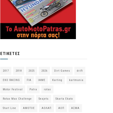
ΕΤΙΚΈΤΕΣ
2017
2018
2025
2026
Dirt Games
drift
EKO RACING
FIA
IAME
Karting
kartmania
Motor Festival
Patra
rotax
Rotax Max Challenge
Seajets
Skarta Ekato
Start Line
ΑΜΟΤΟΕ
ΑΟΛΑΠ
ΑΟΠ
ΑΣΜΑ