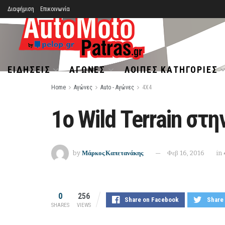
Διαφήμιση
Επικοινωνία
ΕΙΔΉΣΕΙΣ
ΑΓΏΝΕΣ
ΛΟΙΠΈΣ ΚΑΤΗΓΟΡΊΕΣ
Home
Αγώνες
Auto - Αγώνες
4Χ4
1ο Wild Terrain στ
by
Μάρκος Καπετανάκης
Φεβ 16, 2016
in
0
256
Share on Facebook
Share 
SHARES
VIEWS