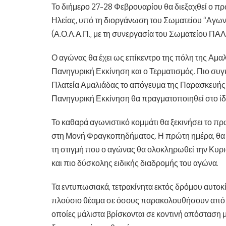
Το διήμερο 27-28 Φεβρουαρίου θα διεξαχθεί ο πρ
Ηλείας, υπό τη διοργάνωση του Σωματείου “Αγω
(Α.Ο.Λ.Α.Π., με τη συνεργασία του Σωματείου ΠΑ
Ο αγώνας θα έχει ως επίκεντρο της πόλη της Αμα
Πανηγυρική Εκκίνηση και ο Τερματισμός. Πιο συγ
Πλατεία Αμαλιάδας το απόγευμα της Παρασκευής 26
Πανηγυρική Εκκίνηση θα πραγματοποιηθεί στο ίδιο
Το καθαρά αγωνιστικό κομμάτι θα ξεκινήσει το πρ
στη Μονή Φραγκοπηδήματος. Η πρώτη ημέρα, θα ο
τη στιγμή που ο αγώνας θα ολοκληρωθεί την Κυρι
και πιο δύσκολης ειδικής διαδρομής του αγώνα.
Τα εντυπωσιακά, τετρακίνητα εκτός δρόμου αυτοκ
πλούσιο θέαμα σε όσους παρακολουθήσουν από κον
οποίες μάλιστα βρίσκονται σε κοντινή απόσταση μ