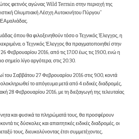
ώτος φετινός αγώνας Wild Terrain στην περιοχή της
νιστική Ολυμπιακή Λέσχη Αυτοκινήτου Πύργου”
ΛΕΑμαλιάδας.
λιάδας όπου θα φιλοξενηθούν τόσο ο Τεχνικός Έλεγχος, η
κεκριμένα, ο Τεχνικός Έλεγχος θα πραγματοποιηθεί στην
 Φεβρουαρίου 2016, από τις 17.00 έως τις 19.00, ενώ η
 σημείο λίγο αργότερα, στις 20.30.
ωί του Σαββάτου 27 Φεβρουαρίου 2016 στις 9.00, κοντά
λοκληρωθεί το απόγευμα μετά από 4 ειδικές διαδρομές,
ακή 28 Φεβρουαρίου 2016, με τη διεξαγωγή της τελευταίας
ίνητα και φυσικά τα πληρώματά τους, θα προσφέρουν
τά τις δύσκολες και απαιτητικές ειδικές διαδρομές, οι
εταξύ τους, διευκολύνοντας έτσι συμμετέχοντες,